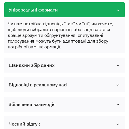
We're Almost There! Your Final Thoughts
Універсальні формати
Just a few more questions to gauge your final
Чи вам потрібна відповідь "так" чи "ні", чи хочете,
thoughts and any additional feedback you may have.
щоб люди вибрали з варіантів, або сподіваєтеся
How likely are you to recommend our
краще зрозуміти обґрунтування, опитувальні
голосування можуть бути адаптовані для збору
services/products to a friend or colleague?
потрібної вам інформації.
0 - Not Likely
1
2
Швидкий збір даних
3
4
5 - Neutral
Відповіді в реальному часі
6
7
8
9
10 - Highly Likely
Збільшена взаємодія
Do you have any other comments or
suggestions for us?
Чесний відгук