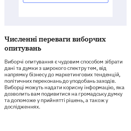
SMS
Phone Call
In-App Notifications
Численні переваги виборчих
Social Media
опитувань
Виборчі опитування є чудовим способом зібрати
Provide your level of agreement with the
дані та думки з широкого спектру тем, від
following statements:
напрямку бізнесу до маркетингових тенденцій,
політичних переконань до уподобань заходів.
Виборці можуть надати корисну інформацію, яка
дозволить вам подивитися на громадську думку
I find the email communications informative: Yes, No, 
та допоможе у прийнятті рішень, а також у
I would like more in-depth updates: Yes, No, Uncertain
дослідженнях.
Social media updates are timely: Yes, No, Uncertain