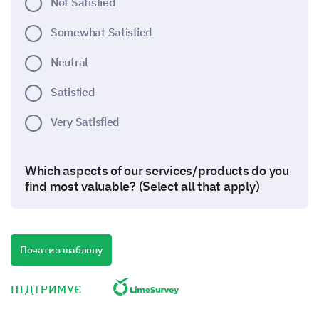
Not Satisfied
Somewhat Satisfied
Neutral
Satisfied
Very Satisfied
Which aspects of our services/products do you
find most valuable? (Select all that apply)
Quality
Price
Почати з шаблону
Customer Service
ПІДТРИМУЄ
Features