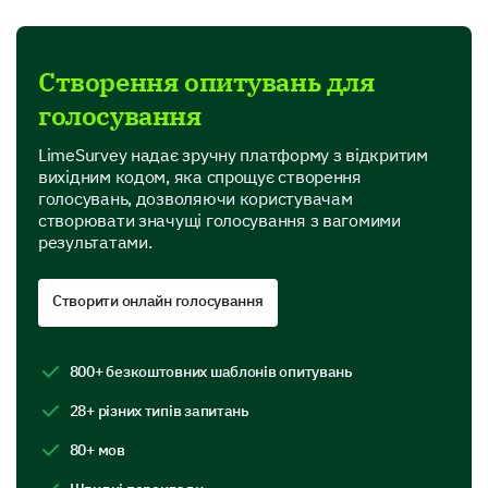
Usability
Reliability
Створення опитувань для
голосування
Understanding Specific Features
LimeSurvey надає зручну платформу з відкритим
вихідним кодом, яка спрощує створення
Now, let's delve deeper into specific features of our
голосувань, дозволяючи користувачам
services/products that you interact with frequently.
створювати значущі голосування з вагомими
результатами.
How do you rate the following features in terms
of usefulness?
Створити онлайн голосування
Very Poor
Poor
Fair
Good
Ease of Use:
800+ безкоштовних шаблонів опитувань
Functionality:
28+ різних типів запитань
Visual Appeal:
80+ мов