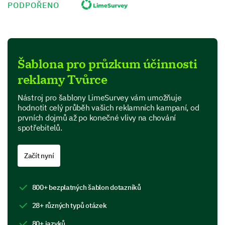
PODPOŘENO
Hodnocení obsahu reklamy
Rádi bychom prozkoumali více o tom, co si myslíte o
obsahu naší reklamy.
Šablona pro průzkum účinnosti
Prosím ohodnoťte následující charakteristiky
reklamy Tvůrce
naší reklamy na stupnici 1 (Špatné) až 5
(Vynikající):
Nástroj pro šablony LimeSurvey vám umožňuje
hodnotit celý průběh vašich reklamních kampaní, od
prvních dojmů až po konečné vlivy na chování
1
2
3
4
5
spotřebitelů.
Jasnost zprávy
Začít nyní
Kreativita
Relevance pro vás
800+ bezplatných šablon dotazníků
28+ různých typů otázek
Prosím poskytněte jakoukoli konkrétní zpětnou
80+ jazyků