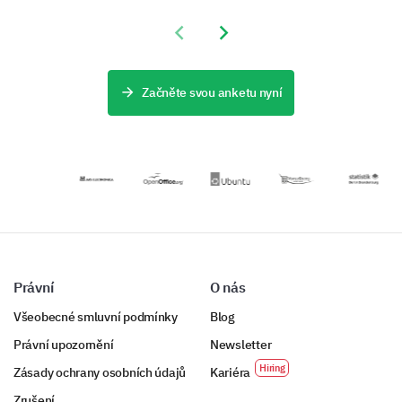
kampaní pomocí
vnímání
šablonou
této komplexní
zákazníků a
průzkumu,
Previous slide
Next slide
šablony
zachyťte data o
navrženou k
dotazníku.
jejich
vyhodnocení
Jak často sledujete reklamy za týden?
zkušenostech s
účinnosti vašich
tímto robustním
nedávných
Začněte svou anketu nyní
a strategicky
reklam.
navrženým
šablonou.
Právní
O nás
Všeobecné smluvní podmínky
Blog
Právní upozornění
Newsletter
Zásady ochrany osobních údajů
Kariéra
Zrušení