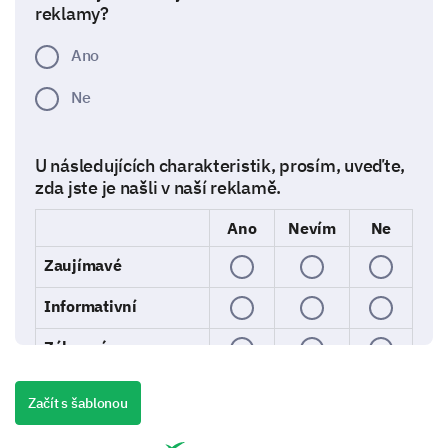
reklamy?
Ano
Ne
U následujících charakteristik, prosím, uveďte,
zda jste je našli v naší reklamě.
Ano
Nevím
Ne
Zaujímavé
Informativní
Zábavné
Přesvědčivé
Začít s šablonou
Snadno pochopitelné