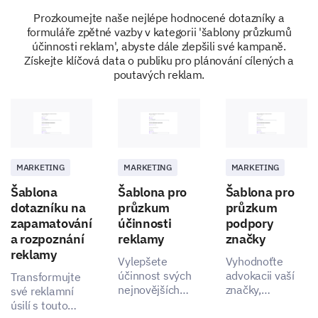
Prozkoumejte naše nejlépe hodnocené dotazníky a
Prosím uveďte své pohlaví.
formuláře zpětné vazby v kategorii 'šablony průzkumů
účinnosti reklam', abyste dále zlepšili své kampaně.
Získejte klíčová data o publiku pro plánování cílených a
poutavých reklam.
Žena
Muž
Do jakého věkového rozmezí spadáte?
Možnosti:
MARKETING
MARKETING
MARKETING
18-24
Šablona
Šablona pro
Šablona pro
25-34
dotazníku na
průzkum
průzkum
35-44
zapamatování
účinnosti
podpory
45-54
a rozpoznání
reklamy
značky
55+
reklamy
Vylepšete
Vyhodnoťte
účinnost svých
advokacii vaší
Transformujte
nejnovějších
značky,
své reklamní
reklamních
pochopte
úsilí s touto