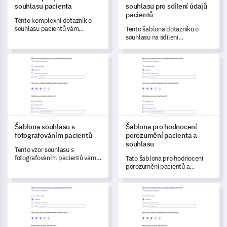
souhlasu pacienta
souhlasu pro sdílení údajů
pacientů
Tento komplexní dotazník o
souhlasu pacientů vám
Tento šablona dotazníku o
pomůže zachytit důležitá data
souhlasu na sdílení
o chápání a zkušenostech
pacientských dat vám pomůže
pacientů se procesem
porozumět názorům pacientů
Šablona souhlasu s fotografováním pacientů
Šablona pro hodnocení porozu
souhlasu.
na ochranu soukromí a sdílení
dat.
Šablona souhlasu s
Šablona pro hodnocení
fotografováním pacientů
porozumění pacienta a
souhlasu
Tento vzor souhlasu s
fotografováním pacientů vám
Tato šablona pro hodnocení
umožňuje pochopit a
porozumění pacientů a
zaznamenat údaje o pohodlí a
souhlasu vám umožňuje zjistit,
souhlasu vašich pacientů
jak pacienti chápou svůj
Šablona průzkumu souhlasu s chirurgickým zákrokem
Šablona souhlasu s telemedic
ohledně použití jejich fotografií
zdravotní stav a léčbu, což
v lékařské praxi.
vede k lépe informovaným
procesům souhlasu.