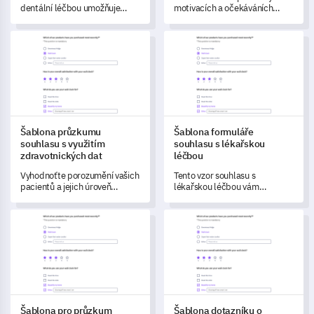
dentální léčbou umožňuje
motivacích a očekáváních
zachytit důležitá data,
účastníků při provádění
porozumět historii vašeho
genetického testování s tímto
Šablona průzkumu souhlasu s využitím zdravotnických dat
Šablona formuláře souhlasu s 
pacienta a získat jejich souhlas
komplexním formulářem
s léčbou.
souhlasu.
Šablona průzkumu
Šablona formuláře
souhlasu s využitím
souhlasu s lékařskou
zdravotnických dat
léčbou
Vyhodnoťte porozumění vašich
Tento vzor souhlasu s
pacientů a jejich úroveň
lékařskou léčbou vám
pohodlí ohledně použití jejich
umožňuje lépe porozumět
zdravotnických údajů
připravenosti vašich pacientů
Šablona pro průzkum souhlasu pacienta
Šablona dotazníku o souhlasu p
prostřednictvím tohoto
a jejich možným obavám
přehledného dotazníku.
ohledně lékařských zákroků.
Šablona pro průzkum
Šablona dotazníku o