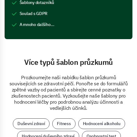
Šablony dotazníků
Soulad s GDPR
A mnoho dalšího…
Více typů šablon průzkumů
Prozkoumejte naši nabídku šablon průzkumů
souvisejících se zdravotní péčí. Ponořte se do formulářů
zpětné vazby od pacientů a sbírejte cenné poznatky o
zkušenostech pacientů. Vyzkoušejte naše šablony pro
hodnocení léčby pro podrobnou analýzu účinnosti a
vedlejších účinků.
Duševní zdraví
Fitness
Hodnocení alkoholu
Hodnocení duševního zdraví
Osobnostní test