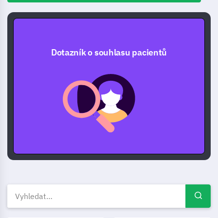
Dotazník o souhlasu pacientů
Súhlas pacienta průzkumové š