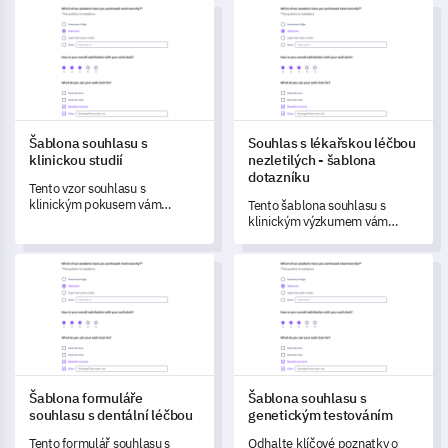
Šablona souhlasu s klinickou studií
Souhlas s lékařskou léčbou nez
Šablona souhlasu s
Souhlas s lékařskou léčbou
klinickou studií
nezletilých - šablona
dotazníku
Tento vzor souhlasu s
klinickým pokusem vám
Tento šablona souhlasu s
pomáhá systematicky
klinickým výzkumem vám
shromažďovat informace od
pomůže systematicky
potenciálních účastníků
shromažďovat názory od
Šablona formuláře souhlasu s dentální léčbou
Šablona souhlasu s genetický
pokusu a zajišťuje informovaný
potenciálních účastníků
souhlas a porozumění
studie, což zajišťuje
protokolům pokusu.
informovanou účast a
pochopení protokolů studie.
Šablona formuláře
Šablona souhlasu s
souhlasu s dentální léčbou
genetickým testováním
Tento formulář souhlasu s
Odhalte klíčové poznatky o