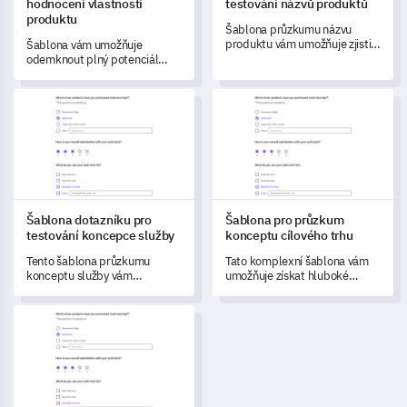
hodnocení vlastností
testování názvů produktů
produktu
Šablona průzkumu názvu
produktu vám umožňuje zjistit
Šablona vám umožňuje
spotřebitelské vnímání a
odemknout plný potenciál
potenciální nákupní chování
vašeho produktu
spojené s navrhovaným
prostřednictvím
Šablona dotazníku pro testování koncepce služby
Šablona pro průzkum konceptu
názvem vašeho produktu.
zjednodušeného procesu
zpětné vazby od zákazníků.
Šablona dotazníku pro
Šablona pro průzkum
testování koncepce služby
konceptu cílového trhu
Tento šablona průzkumu
Tato komplexní šablona vám
konceptu služby vám
umožňuje získat hluboké
umožňuje vyhodnotit přijetí
porozumění preferencím a
zákazníků a potenciální
postojům spotřebitelů vůči
Šablona pro dotazník zpětné vazby na cenovou strategii
užitečnost vaší navrhované
novému produktovému
nabídky služby.
konceptu v maloobchodním
průmyslu.