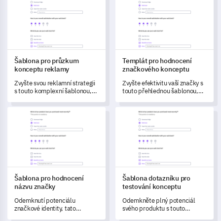
Šablona pro průzkum
Templát pro hodnocení
konceptu reklamy
značkového konceptu
Zvyšte svou reklamní strategii
Zvyšte efektivitu vaší značky s
s touto komplexní šablonou,
touto přehlednou šablonou,
která vám umožní posoudit
která elegantně zachycuje
dopad a atraktivitu vašeho
interakci a vnímání zákazníků
Šablona pro hodnocení názvu značky
Šablona dotazníku pro testová
nového reklamního konceptu.
vaší značky.
Šablona pro hodnocení
Šablona dotazníku pro
názvu značky
testování konceptu
Odemknutí potenciálu
Odemkněte plný potenciál
značkové identity, tato
svého produktu s touto
šablona vám pomůže získat
komplexní šablonou pro