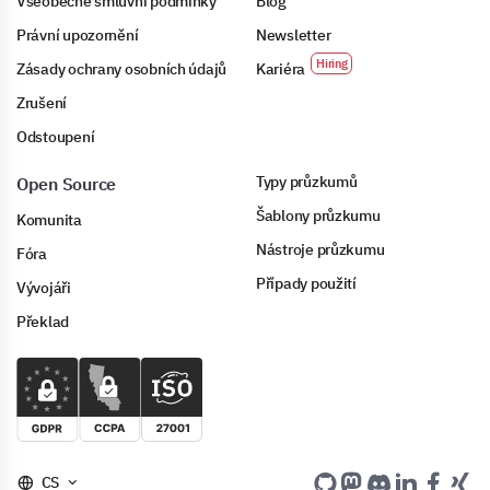
Všeobecné smluvní podmínky
Blog
Právní upozornění
Newsletter
Zásady ochrany osobních údajů
Kariéra
Zrušení
Odstoupení
Typy průzkumů
Open Source
Šablony průzkumu
Komunita
Nástroje průzkumu
Fóra
Případy použití
Vývojáři
Překlad
CS