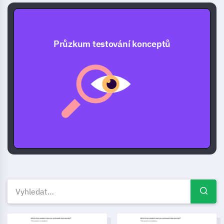
Průzkum testování konceptů
Testování konceptu průzkumov
Šablona pro průzkum konceptu reklamy
Templát pro hodnocení značk