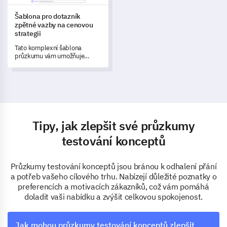
Šablona pro dotazník
zpětné vazby na cenovou
strategii
Tato komplexní šablona
průzkumu vám umožňuje
porozumět, měřit a
zdokonalovat vaši cenovou
strategii, což vede k bližšímu
sladění s očekáváními
zákazníků.
Tipy, jak zlepšit své průzkumy
testování konceptů
Průzkumy testování konceptů jsou bránou k odhalení přání
a potřeb vašeho cílového trhu. Nabízejí důležité poznatky o
preferencích a motivacích zákazníků, což vám pomáhá
doladit vaši nabídku a zvýšit celkovou spokojenost.
Jak mohou průzkumy testování konceptů zlepšit