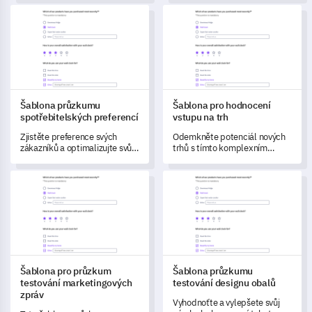
komplexní zpětnou vazbu od
testování konceptu.
Šablona průzkumu spotřebitelských preferencí
Šablona pro hodnocení vstupu 
zákazníků na váš název značky,
což vám pomůže posoudit jeho
tržní relevanci a pochopit
emoce, které vyvolává.
Šablona průzkumu
Šablona pro hodnocení
spotřebitelských preferencí
vstupu na trh
Zjistěte preference svých
Odemkněte potenciál nových
zákazníků a optimalizujte svůj
trhů s tímto komplexním
produkt pomocí této
formulářem pro hodnocení
komplexní šablony průzkumu.
vstupu na trh, který je navržen
Šablona pro průzkum testování marketingových zpráv
Šablona průzkumu testování d
tak, aby identifikoval
příležitosti, výzvy a mapoval
strategie.
Šablona pro průzkum
Šablona průzkumu
testování marketingových
testování designu obalů
zpráv
Vyhodnoťte a vylepšete svůj