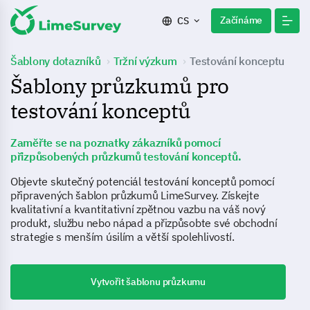
Začínáme
CS
Šablony dotazníků
Tržní výzkum
Testování konceptu
Šablony průzkumů pro
testování konceptů
Zaměřte se na poznatky zákazníků pomocí
přizpůsobených průzkumů testování konceptů.
Objevte skutečný potenciál testování konceptů pomocí
připravených šablon průzkumů LimeSurvey. Získejte
kvalitativní a kvantitativní zpětnou vazbu na váš nový
produkt, službu nebo nápad a přizpůsobte své obchodní
strategie s menším úsilím a větší spolehlivostí.
Vytvořit šablonu průzkumu