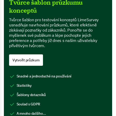
Tvůrce šablon průzkumu
konceptů
Tvůrce šablon pro testování konceptů LimeSurvey
usnadňuje navrhování průzkumů, které efektivně
získávají poznatky od zákazníků. Ponořte se do
myšlenek své publikum a lépe pochopte jejich
preference a potřeby již dnes s naším uživatelsky
přívětivým tvůrcem.
Vytvořit průzkum
Snadné a jednoduché na používání
Statistiky
Šablony dotazníků
Soulad s GDPR
A mnoho dalšího…