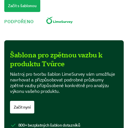
Začít s šablonou
Neutral
Positive
PODPOŘENO
Very Positive
Please enter your comment here:
Šablona pro zpětnou vazbu k
produktu Tvůrce
Nástroj pro tvorbu šablon LimeSurvey vám umožňuje
navrhovat a přizpůsobovat podrobné průzkumy
zpětné vazby přizpůsobené konkrétně pro analýzu
výkonu vašeho produktu.
What specifically appealed to you about our
product in your initial interaction?
Začít nyní
800+ bezplatných šablon dotazníků