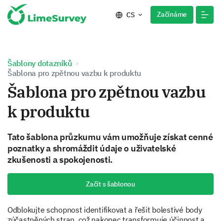
Začínáme
CS
Šablony dotazníků
Šablona pro zpětnou vazbu k produktu
Šablona pro zpětnou vazbu
k produktu
Tato šablona průzkumu vám umožňuje získat cenné
poznatky a shromáždit údaje o uživatelské
zkušenosti a spokojenosti.
Začít s šablonou
Odblokujte schopnost identifikovat a řešit bolestivé body
zúčastněných stran, což nakonec transformuje účinnost a