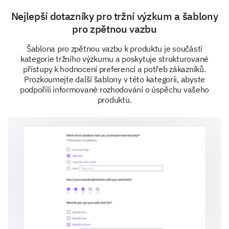
Nejlepší dotazníky pro tržní výzkum a šablony
pro zpětnou vazbu
Šablona pro zpětnou vazbu k produktu je součástí
kategorie tržního výzkumu a poskytuje strukturované
If the improvements were made, would you be
přístupy k hodnocení preferencí a potřeb zákazníků.
more likely to recommend our product to a
Prozkoumejte další šablony v této kategorii, abyste
friend?
podpořili informované rozhodování o úspěchu vašeho
produktu.
Yes
No
Maybe