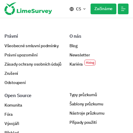
Začínáme
CS
Právní
O nás
Všeobecné smluvní podmínky
Blog
Právní upozornění
Newsletter
Zásady ochrany osobních údajů
Kariéra
Zrušení
Odstoupení
Typy průzkumů
Open Source
Šablony průzkumu
Komunita
Nástroje průzkumu
Fóra
Případy použití
Vývojáři
Překlad