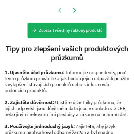
Previous slide
Next slide
Zobrazit všechny šablony produktů
Which of the following features do you use the
most? (Select all that apply)
Tipy pro zlepšení vašich produktových
Feature A
průzkumů
Feature B
1. Ujasněte účel průzkumu:
Informujte respondenty, proč
Feature C
tento průzkum provádíte a jak budou jejich odpovědi použity
k vylepšení stávajících produktů nebo k informování
budoucích produktů.
Delving into Your Product Improvement
2. Zajistěte důvěrnost:
Ujistěte účastníky průzkumu, že
Ideas
jejich odpovědi jsou důvěrné a data jsou v souladu s GDPR,
nebo jinými relevantními předpisy a zákony na ochranu dat.
In this section, we want to understand how we can
make your product experience even better. Any
3. Používejte jednoduchý jazyk:
Zajistěte, aby jazyk
thoughts you share will be highly valuable.
průzkumu neobsahoval odborný žargon a byl snadno