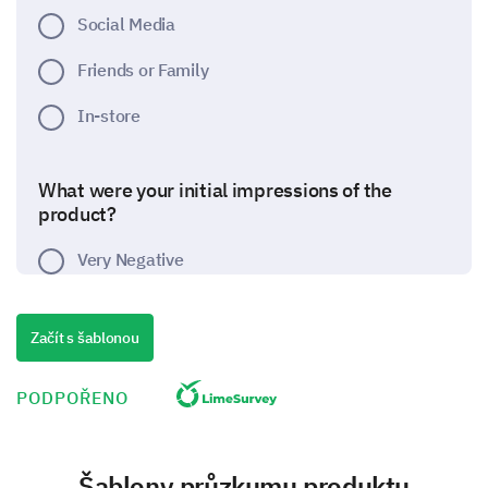
Social Media
Friends or Family
In-store
What were your initial impressions of the
product?
Very Negative
Negative
Začít s šablonou
Neutral
Positive
PODPOŘENO
Very Positive
Šablony průzkumu produktu