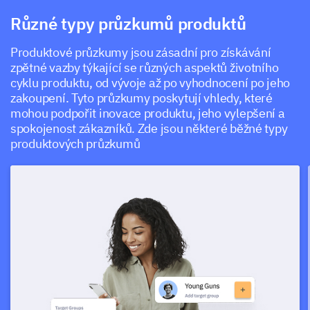
Různé typy průzkumů produktů
Produktové průzkumy jsou zásadní pro získávání
zpětné vazby týkající se různých aspektů životního
cyklu produktu, od vývoje až po vyhodnocení po jeho
zakoupení. Tyto průzkumy poskytují vhledy, které
mohou podpořit inovace produktu, jeho vylepšení a
spokojenost zákazníků. Zde jsou některé běžné typy
produktových průzkumů