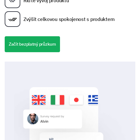
Řiďte vývoj produktu
Zvýšit celkovou spokojenost s produktem
Začít bezplatný průzkum