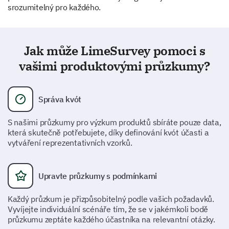
srozumitelný pro každého.
Tell us about any additional features you would
like to see in our product.
Jak může LimeSurvey pomoci s
vašimi produktovými průzkumy?
If there are any concerns or issues you've
Správa kvót
experienced with our product, please tell us in
detail. How would you recommend we address
S našimi průzkumy pro výzkum produktů sbíráte pouze data,
them?
která skutečně potřebujete, díky definování kvót účasti a
vytváření reprezentativních vzorků.
Upravte průzkumy s podmínkami
Každý průzkum je přizpůsobitelný podle vašich požadavků.
If the improvements were made, would you be
Vyvíjejte individuální scénáře tím, že se v jakémkoli bodě
průzkumu zeptáte každého účastníka na relevantní otázky.
more likely to recommend our product to a