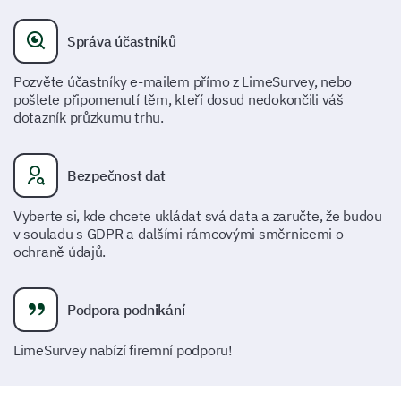
friend?
Správa účastníků
Yes
No
Maybe
Pozvěte účastníky e-mailem přímo z LimeSurvey, nebo
pošlete připomenutí těm, kteří dosud nedokončili váš
dotazník průzkumu trhu.
Bezpečnost dat
Vyberte si, kde chcete ukládat svá data a zaručte, že budou
v souladu s GDPR a dalšími rámcovými směrnicemi o
ochraně údajů.
Podpora podnikání
LimeSurvey nabízí firemní podporu!