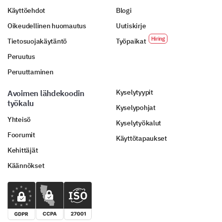
Käyttöehdot
Blogi
Oikeudellinen huomautus
Uutiskirje
Tietosuojakäytäntö
Työpaikat
Peruutus
Peruuttaminen
Kyselytyypit
Avoimen lähdekoodin
työkalu
Kyselypohjat
Yhteisö
Kyselytyökalut
Foorumit
Käyttötapaukset
Kehittäjät
Käännökset