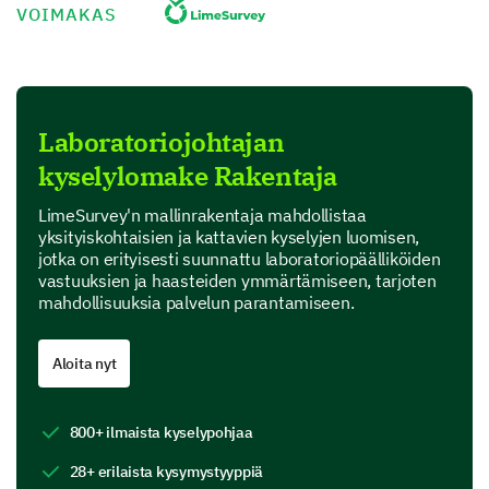
VOIMAKAS
Let's chat about your experiences with team
development and staff training.
Please rate the frequency and importance of
each of the following trainings you provide to
your team:
Laboratoriojohtajan
kyselylomake Rakentaja
Fr
Daily
Weekly
M
LimeSurvey'n mallinrakentaja mahdollistaa
yksityiskohtaisien ja kattavien kyselyjen luomisen,
Safety protocols
Frequency
jotka on erityisesti suunnattu laboratoriopäälliköiden
vastuuksien ja haasteiden ymmärtämiseen, tarjoten
Equipment usage
Frequency
mahdollisuuksia palvelun parantamiseen.
Lab etiquette
Frequency
Aloita nyt
Update on research findings
Frequency
800+ ilmaista kyselypohjaa
Lab Equipment and Safety
28+ erilaista kysymystyyppiä