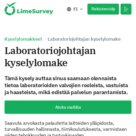
Rekisteroidy
FI
Kyselylomakkeet
Laboratoriojohtajan kyselylomake
Laboratoriojohtajan
kyselylomake
Tämä kysely auttaa sinua saamaan olennaista
tietoa laboratorioiden valvojien rooleista, vastuista
ja haasteista, mikä edistää palvelun parantamista.
Aloita mallilla
Saavuta arvokasta palautetta laitteiden ylläpidosta,
turvallisuuden hallinnasta, tiimikoulutuksesta, varmistaen
niiden tehokkuuden ja tyytyväisyyden.