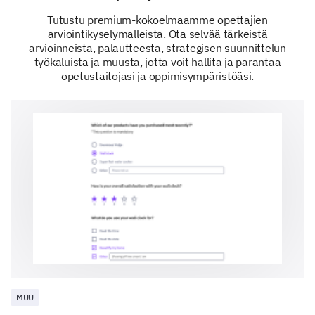
1
2
3
4
5
Tutustu premium-kokoelmaamme opettajien
Feedback and Suggestions
arviointikyselymalleista. Ota selvää tärkeistä
arvioinneista, palautteesta, strategisen suunnittelun
Your feedback is vital to us and will enable us to
työkaluista ja muusta, jotta voit hallita ja parantaa
better serve you and other lab supervisors.
opetustaitojasi ja oppimisympäristöäsi.
If you have any suggestions or additional
comments on how we can improve our services
or support for lab supervisors, please share
them with us here.
MUU