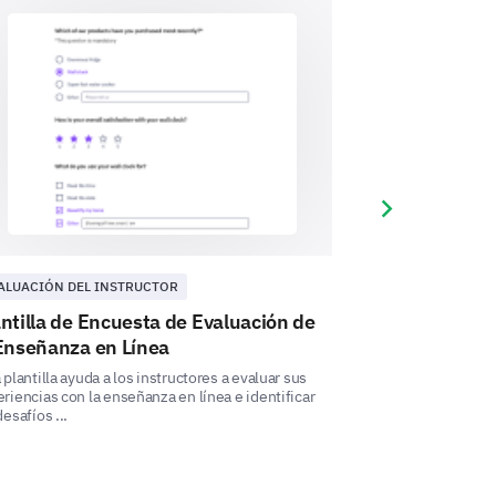
sientes al gestionar la seguridad
Next slide
ALUACIÓN DEL INSTRUCTOR
EVALUACIÓN DEL
ntilla de Encuesta de Evaluación de
Plantilla de 
 Enseñanza en Línea
Retroalimenta
 plantilla ayuda a los instructores a evaluar sus
Esta plantilla de 
riencias con la enseñanza en línea e identificar
Profesores te perm
desafíos ...
efectividad de la en