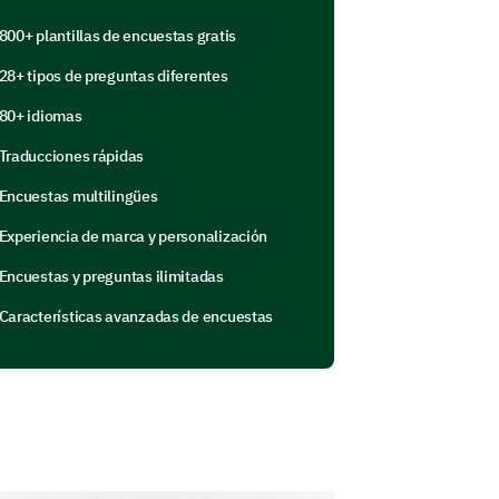
800+ plantillas de encuestas gratis
28+ tipos de preguntas diferentes
80+ idiomas
Traducciones rápidas
a gestionando equipos y manteniendo
Encuestas multilingües
uipo de laboratorio?
Experiencia de marca y personalización
Encuestas y preguntas ilimitadas
Características avanzadas de encuestas