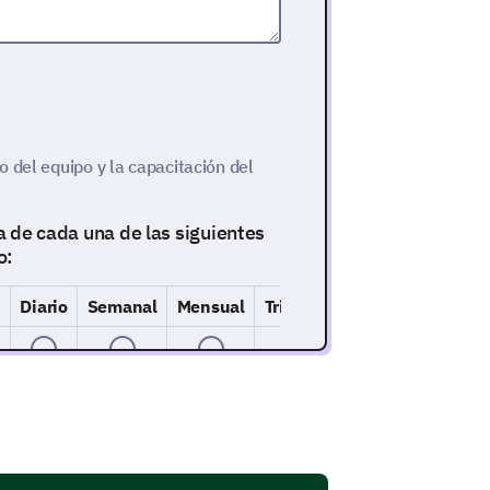
 del equipo y la capacitación del
ia de cada una de las siguientes
o:
Diario
Semanal
Mensual
Trimestral
Anual
No i
n