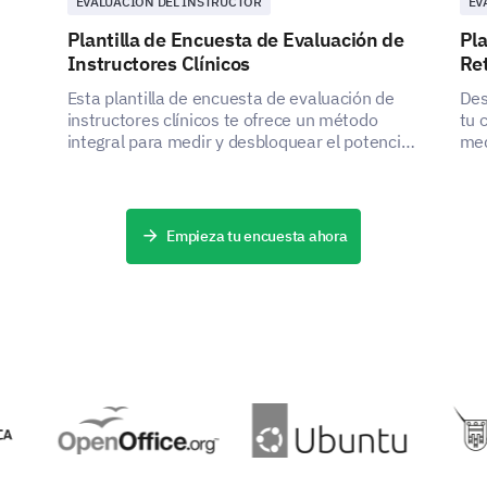
EVALUACIÓN DEL INSTRUCTOR
EV
Plantilla de Encuesta de Evaluación de
Pla
Instructores Clínicos
Re
Esta plantilla de encuesta de evaluación de
Des
instructores clínicos te ofrece un método
tu 
integral para medir y desbloquear el potencial
med
de tus educadores.
com
Empieza tu encuesta ahora