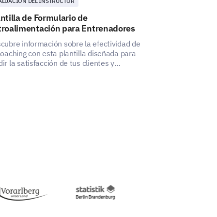
ALUACIÓN DEL INSTRUCTOR
NEGOCIOS
ntilla de Formulario de
Plantilla de 
troalimentación para Entrenadores
Esta encuesta d
comentarios de 
cubre información sobre la efectividad de
ayudarte a eval
coaching con esta plantilla diseñada para
ir la satisfacción de tus clientes y
prender áreas potenciales de mejora.