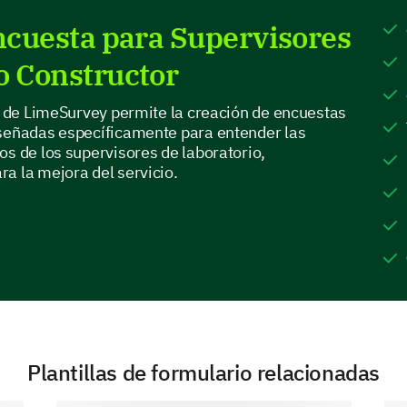
Encuesta para Supervisores
o Constructor
Equipo de Laboratorio y Seguridad
as de LimeSurvey permite la creación de encuestas
iseñadas específicamente para entender las
Ahora nos gustaría escuchar sobre su experienci
os de los supervisores de laboratorio,
la seguridad en el laboratorio.
a la mejora del servicio.
¿Qué desafíos encuentras al mantener el eq
Falta de recursos
Conocimiento
insuficiente sobre el
equipo
Plantillas de formulario relacionadas
Equipo defectuoso o
dañado