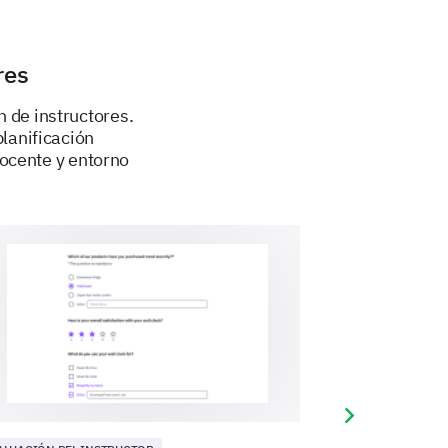
res
ermitirán servirle mejor a usted y a
 de instructores.
lanificación
adicional sobre cómo podemos
ocente y entorno
supervisores de laboratorio,
Next slide