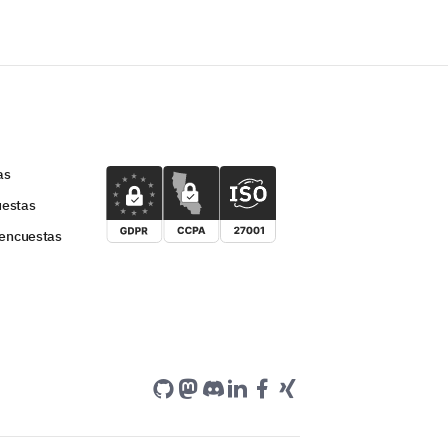
as
uestas
 encuestas