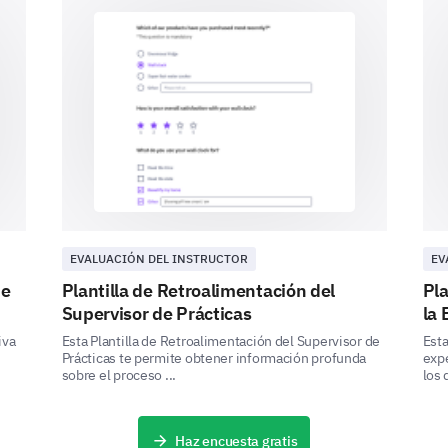
No hay rutina de
mantenimiento
establecida
En una escala del 1 al 5, ¿qué tan seguro te 
en el laboratorio?
Opciones:
EVALUACIÓN DEL INSTRUCTOR
EV
1 (No seguro)
de
Plantilla de Retroalimentación del
Pla
2 (Algo no seguro)
Supervisor de Prácticas
la
3 (Neutral)
4 (Algo seguro)
iva
Esta Plantilla de Retroalimentación del Supervisor de
Esta
Prácticas te permite obtener información profunda
expe
5 (Muy seguro)
sobre el proceso ...
los 
1
2
3
4
5
Haz encuesta gratis