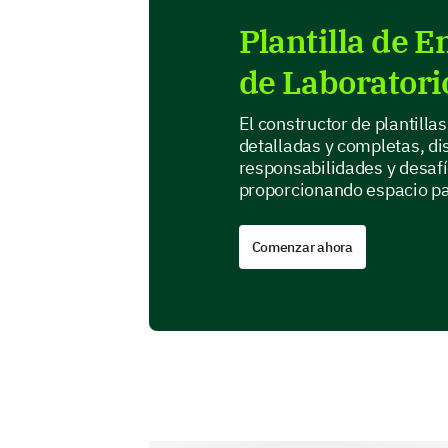
Plantilla de 
de Laboratori
El constructor de plantill
detalladas y completas, d
responsabilidades y desafí
proporcionando espacio par
Comenzar ahora