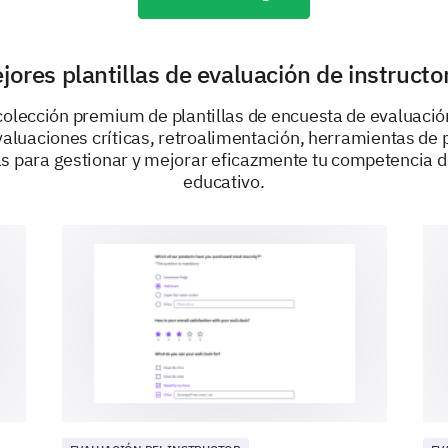
Comentarios y Sugerencias
jores plantillas de evaluación de instructo
Sus comentarios son vitales para nosotros y nos p
colección premium de plantillas de encuesta de evaluación
otros supervisores de laboratorio.
aluaciones críticas, retroalimentación, herramientas de p
Si tienes alguna sugerencia o comentario 
ás para gestionar y mejorar eficazmente tu competencia d
mejorar nuestros servicios o apoyo para los 
educativo.
compártelo con nosotros aquí.
IMPULSADO POR