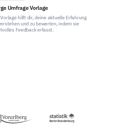
rge Umfrage Vorlage
Unternehmens
 Vorlage hilft dir, deine aktuelle Erfahrung
Dieses Template
verstehen und zu bewerten, indem sie
umfassendes Fe
tvolles Feedback erfasst.
Arbeitszufriede
und zur Führungs