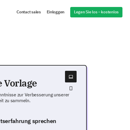
Legen Sie los – kostenlos
Contact sales
Einloggen
 Vorlage
nntnisse zur Verbesserung unserer
eit zu sammeln.
eitserfahrung sprechen