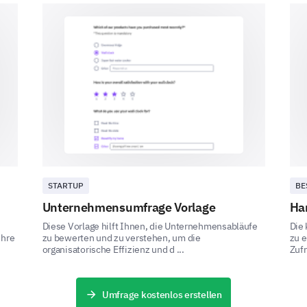
Bewerten Sie die Effektivität der Unterneh
Orientierung und die Inspiration von Vertra
1
Klarheit der Richtung
STARTUP
BE
Inspiration und Vertrauen
Unternehmensumfrage Vorlage
Ha
Reaktionsfähigkeit auf Bedenken
Diese Vorlage hilft Ihnen, die Unternehmensabläufe
Die 
ihre
zu bewerten und zu verstehen, um die
zu e
organisatorische Effizienz und d ...
Zufr
Wie würden Sie die aktuelle Unternehmensk
Umfrage kostenlos erstellen