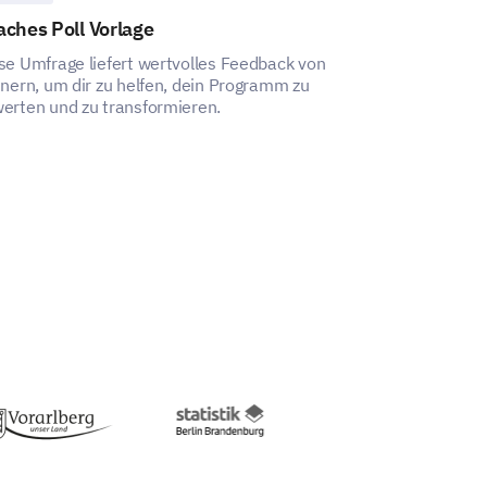
ches Poll Vorlage
Kursbewertun
 Wachstum und die Ihnen zur
se Umfrage liefert wertvolles Feedback von
Die Umfragevorl
en.
inern, um dir zu helfen, dein Programm zu
erfassen und we
erten und zu transformieren.
um Ihr Kursang
n zur beruflichen Weiterbildung
transformieren.
e geben Sie hier Ihren Kommentar
ngen nach ihrer Wichtigkeit für