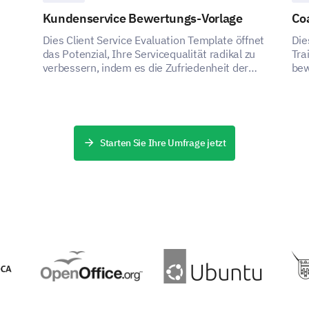
Kundenservice Bewertungs-Vorlage
Coa
Lassen Sie uns die Möglichkeiten für berufliches
Dies Client Service Evaluation Template öffnet
Die
Verfügung stehenden Ressourcen näher betracht
das Potenzial, Ihre Servicequalität radikal zu
Tra
verbessern, indem es die Zufriedenheit der
bew
Fühlen Sie, dass Sie genügend Möglichkeite
Kunden bewertet und wertvolle Einblicke
haben?
liefert.
Bitt
Ja
ein:
Starten Sie Ihre Umfrage jetzt
Nein
Bewerten Sie die folgenden Arten von Schulu
Sie.