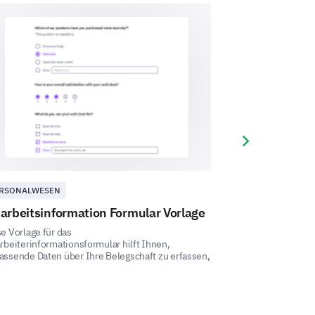
lb Ihres Teams bewerten?
eammitgliedern geschätzt
Next slide
RSONALWESEN
MITARBEITERZUF
arbeitsinformation Formular Vorlage
Mitarbeiterzu
ge zu? "Teammitglieder sind
Vorlage
e Vorlage für das
rbeiterinformationsformular hilft Ihnen,
Die Mitarbeiterzu
ssende Daten über Ihre Belegschaft zu erfassen,
Reihe von Fragen z
Life-Balance, zu M 
3
4
5