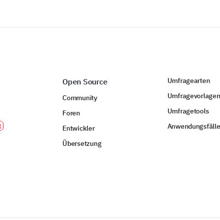
Erste Wahl
Auswahl für Rang 2
Umfragearten
Open Source
Auswahl für Rang 3
Umfragevorlage
Community
Umfragetools
Foren
Anwendungsfäll
Entwickler
Auswahl für Rang 4
Übersetzung
Auswahl für Rang 5