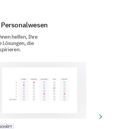
m Personalwesen
hnen helfen, Ihre
e Lösungen, die
pirieren.
arbeit zu einem erfolgreichen
Next slide
SCHÄFT
BEWERTUNGSFOR
cklungsmöglichkeiten