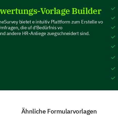
wertungs-Vorlage Builder
Lernmöglichkeiten
Gesundheitliche Work-Life-Balance
Survey bietet e intuitiv Plattform zum Erstelle vo
 Umfragen, die uf d'Bedürfnis vo
und andere HR-Anliege zuegschneidert sind.
Bitte erläutern Sie Ihre Wahl, was Sie am me
Bewertung der Zusammenarbeit am Arb
Als nächstes möchten wir den kooperativen Aspe
Ähnliche Formularvorlagen
Einsichten zu Teamarbeit und Kommunikation sind