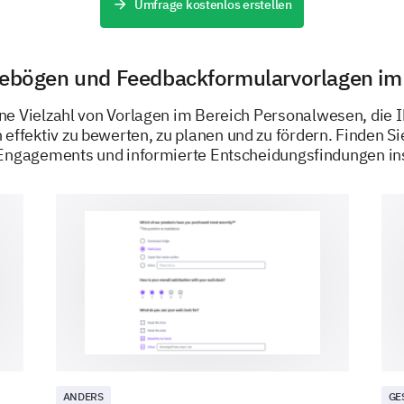
Umfrage kostenlos erstellen
Stimme nicht zu
Neutral
gebögen und Feedbackformularvorlagen i
Stimme zu
ne Vielzahl von Vorlagen im Bereich Personalwesen, die I
Stimme stark zu
 effektiv zu bewerten, zu planen und zu fördern. Finden Si
Engagements und informierte Entscheidungsfindungen ins
Beschreiben Sie eine Situation, in der Team
Ergebnis in Ihrer Rolle geführt hat.
ANDERS
GE
Bewertung von Wachstums- und Entwi