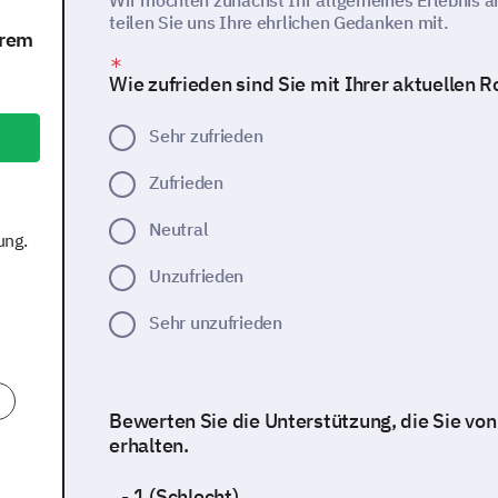
Wir möchten zunächst Ihr allgemeines Erlebnis am
teilen Sie uns Ihre ehrlichen Gedanken mit.
hrem
Wie zufrieden sind Sie mit Ihrer aktuellen R
Sehr zufrieden
Zufrieden
Neutral
ung.
Unzufrieden
Sehr unzufrieden
Bewerten Sie die Unterstützung, die Sie vo
erhalten.
- 1 (Schlecht)