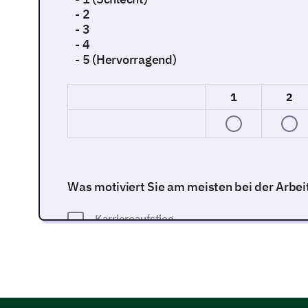
- 2
- 3
- 4
- 5 (Hervorragend)
1
2
Was motiviert Sie am meisten bei der Arbei
Karriereaufstieg
Finanzielle Anreize
Positives Arbeitsumfeld
Anerkennung und Lob