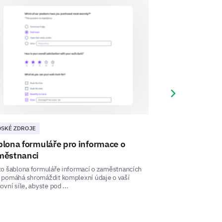
by your team members?
Next slide
DSKÉ ZDROJE
SPOKOJENOST Z
owing statement? "Team members
lona formuláře pro informace o
Šablona pro 
městnanci
Průzkum spokojen
otázek týkajících 
o šablona formuláře informací o zaměstnancích
3
4
5
rovnováhy mezi pr
 pomáhá shromáždit komplexní údaje o vaší
ovní síle, abyste pod ...