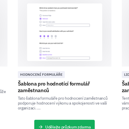
1
2
3
4
5
Do you feel your contributions are valued 
Yes
No
HODNOCENÍ FORMULÁŘE
LI
To what extent do you agree with the foll
Šablona pro hodnotící formulář
Šab
are willing to help each other."
zaměstnanců
za
může
Tato šablona formuláře pro hodnocení zaměstnanců
Tent
1
2
podporuje hodnocení výkonu a spokojenosti ve vaší
vám
organizaci. ...
prac
Strongly Disagree
Disagree
Udělejte průzkum zdarma