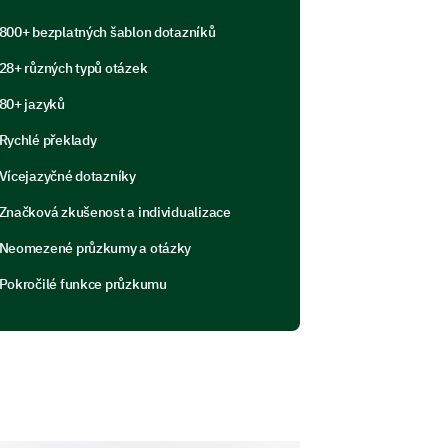
800+ bezplatných šablon dotazníků
28+ různých typů otázek
80+ jazyků
Rychlé překlady
tivates you the most at work.
Vícejazyčné dotazníky
Značková zkušenost a individualizace
Neomezené průzkumy a otázky
Pokročilé funkce průzkumu
ur job. Your insights on teamwork and
in your team?