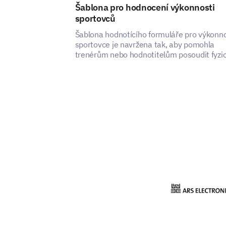
Šablona pro hodnocení výkonnosti
sportovců
Šablona hodnotícího formuláře pro výkonn
sportovce je navržena tak, aby pomohla
trenérům nebo hodnotitelům posoudit fyzi
schopnosti sportovce, technické dovednost
herní povědomí a psychickou odolnost.