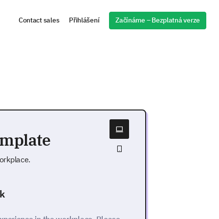
Začínáme – Bezplatná verze
Contact sales
Přihlášení
emplate
orkplace.
k