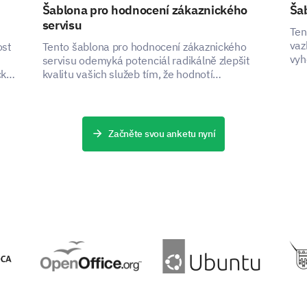
Let's delve into the opportunities for professiona
Šablona pro hodnocení zákaznického
Šab
to you.
servisu
Ten
vaz
Do you feel you have sufficient opportuniti
ost
Tento šablona pro hodnocení zákaznického
vyh
servisu odemyká potenciál radikálně zlepšit
Plea
cké
kvalitu vašich služeb tím, že hodnotí
Yes
i,
spokojenost klientů a získává cenné poznatky.
No
Začněte svou anketu nyní
Rank the following types of training in order
First choice
Choice of rank 2