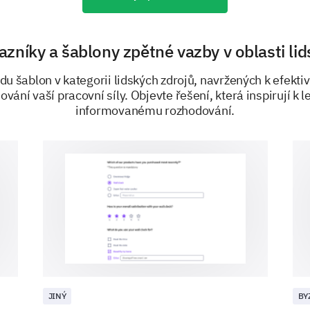
Neutral
Agree
azníky a šablony zpětné vazby v oblasti li
Strongly Agree
u šablon v kategorii lidských zdrojů, navržených k efekt
ování vaší pracovní síly. Objevte řešení, která inspirují k 
informovanému rozhodování.
Describe a situation where teamwork led to
role.
Assessing Opportunities for Growth a
JINÝ
BY