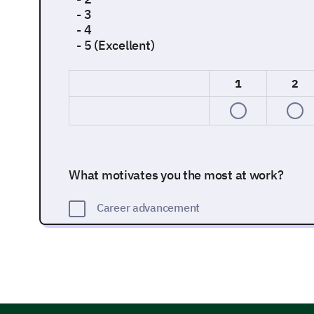
- 3
- 4
- 5 (Excellent)
1
2
What motivates you the most at work?
Career advancement
Financial incentives
Positive work environment
Recognition and praise