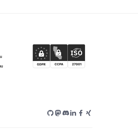
u
mu
 professional development