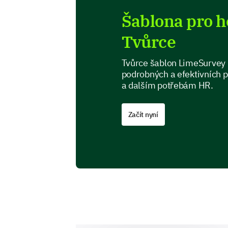
Šablona pro 
Tvůrce
Tvůrce šablon LimeSurvey p
podrobných a efektivních
a dalším potřebám HR.
Začít nyní