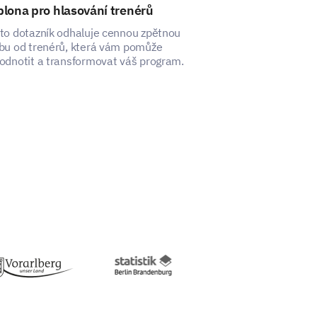
l growth and the resources available
lona pro hlasování trenérů
Šablona pro h
to dotazník odhaluje cennou zpětnou
Tato šablona p
bu od trenérů, která vám pomůže
data a cennou z
es for professional development?
odnotit a transformovat váš program.
transformaci vaš
se enter your comment here:
 of importance to you.