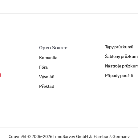
Choice of rank 3
Typy průzkumů
Open Source
Choice of rank 4
Šablony průzkum
Komunita
Nástroje průzku
Fóra
Případy použití
Vývojáři
Choice of rank 5
Překlad
How often do you participate in training or
activities?
Copyright © 2006-2026 LimeSurvey GmbH ⚓ Hamburg, Germany