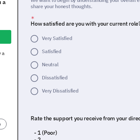
We want to begin by understanding your overall e
 a
share your honest thoughts.
How satisfied are you with your current role
Very Satisfied
Satisfied
y a
Neutral
Dissatisfied
Very Dissatisfied
Rate the support you receive from your direc
e
- 1 (Poor)
- 2