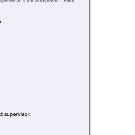
xperience in the workplace. Please
?
t supervisor.