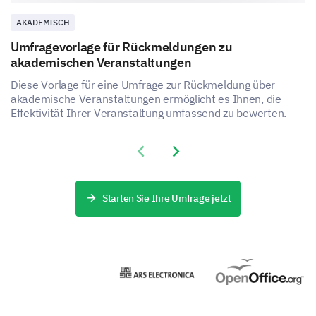
AKADEMISCH
Other (please specify)
Loyalty program
Umfragevorlage für Rückmeldungen zu
akademischen Veranstaltungen
Please share any other suggestions to enhance
Diese Vorlage für eine Umfrage zur Rückmeldung über
your shopping experience.
akademische Veranstaltungen ermöglicht es Ihnen, die
Effektivität Ihrer Veranstaltung umfassend zu bewerten.
Previous slide
Next slide
Starten Sie Ihre Umfrage jetzt