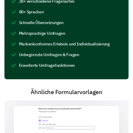
28+ verschiedene Fragenarten
80+ Sprachen
Other (please specify)
Schnelle Übersetzungen
Mehrsprachige Umfragen
Markenkonformes Erlebnis und Individualisierung
Unbegrenzte Umfragen & Fragen
Erweiterte Umfragefunktionen
Products and Services
Let's talk about products and services you enjoy and
those that could potentially be improved.
Ähnliche Formularvorlagen
Which of our products do you purchase the
most?