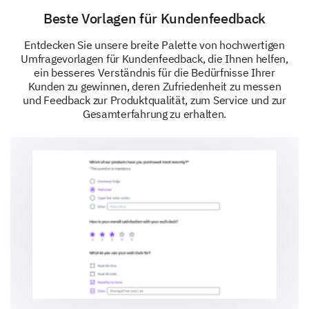
Uncertain
Beste Vorlagen für Kundenfeedback
Entdecken Sie unsere breite Palette von hochwertigen
Umfragevorlagen für Kundenfeedback, die Ihnen helfen,
Please provide any suggestions you have for
ein besseres Verständnis für die Bedürfnisse Ihrer
improving our customer service.
Kunden zu gewinnen, deren Zufriedenheit zu messen
und Feedback zur Produktqualität, zum Service und zur
Gesamterfahrung zu erhalten.
Further Enhancements and Suggestions
Your ideas and suggestions can help us improve and
offer an even better shopping experience.
Which services would you like us to offer in the
future?
Home delivery
Extended warranty