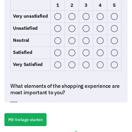
1
2
3
4
5
Very unsatisfied
Unsatisfied
Neutral
Satisfied
Very Satisfied
What elements of the shopping experience are
most important to you?
Product Quality
Mit Vorlage starten