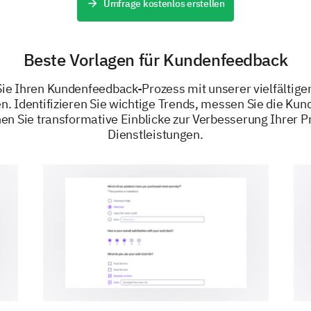
Umfrage kostenlos erstellen
unseres Produkts?
Sehr wichtig
Mäßig wichtig
Beste Vorlagen für Kundenfeedback
Überhaupt nicht wichtig
ie Ihren Kundenfeedback-Prozess mit unserer vielfältig
. Identifizieren Sie wichtige Trends, messen Sie die Kun
en Sie transformative Einblicke zur Verbesserung Ihrer P
Dienstleistungen.
Welche Art von Rabatten oder Angeboten wü
attraktiver machen?
Saisonale Rabatte
Bündelpreise
Mengennachlässe