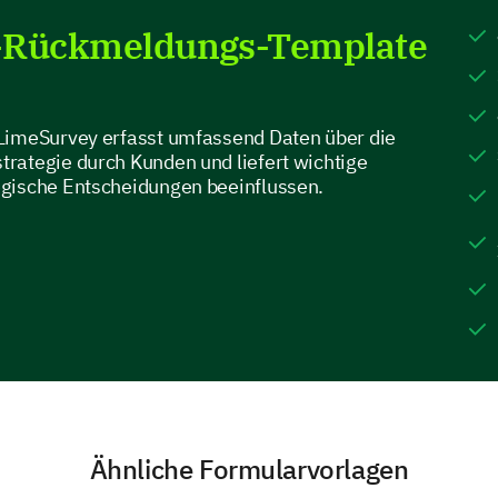
Der Preis unseres Produkts spiegelt seine Qual
-Rückmeldungs-Template
Die Preisgestaltung des Produkts entspricht 
Die Preisgestaltung ist im Vergleich zu ähnlic
LimeSurvey erfasst umfassend Daten über die
rategie durch Kunden und liefert wichtige
gische Entscheidungen beeinflussen.
Auswirkung der Preisgestaltung auf d
In diesem Abschnitt möchten wir verstehen, wie d
Entscheidung beeinflusst, unser Produkt zu kaufe
Können Sie erläutern, wie der Preis unsere
beeinflusst?
Ähnliche Formularvorlagen