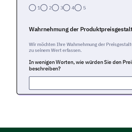
1
2
3
4
5
Wahrnehmung der Produktpreisgestal
Wir möchten Ihre Wahrnehmung der Preisgestaltu
zu seinem Wert erfassen.
In wenigen Worten, wie würden Sie den Pre
beschreiben?
Bitte bewerten Sie die folgenden Aspekte u
von 1 (Stimme nicht zu) bis 5 (stimme voll z