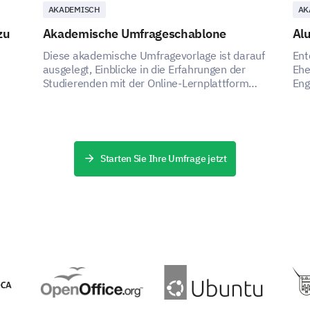
AKADEMISCH
AK
Mitglieds- oder Treuerabatte
zu
Akademische Umfrageschablone
Al
Diese akademische Umfragevorlage ist darauf
Ent
Sonstiges:
ausgelegt, Einblicke in die Erfahrungen der
Ehe
Studierenden mit der Online-Lernplattform
Eng
ihrer Universität zu gewinnen, um den
Beteiligten zu helfen, Verbesserungsbereiche
 zu
zu identifizieren und die Effektivität der
Plattform zu steigern.
Starten Sie Ihre Umfrage jetzt
BEREITGESTELLT VON