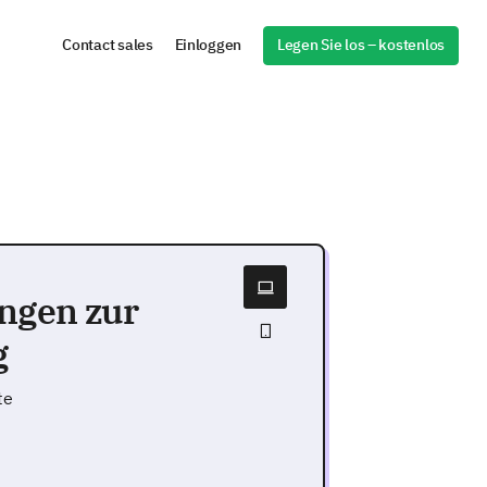
Legen Sie los – kostenlos
Contact sales
Einloggen
ngen zur
g
te