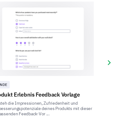
rde, würden Sie es weiterhin
Unsicher
Nein
Next slide
NDE
KUNDE
odukt Erlebnis Feedback Vorlage
In-Store Erfa
steh die Impressionen, Zufriedenheit und
Verbessere die Ku
besserungspotenziale deines Produkts mit dieser
interaktive Umfra
assenden Feedback-Vor ...
Store-Erlebnisse de
en und Angeboten.
te für Ihre Kaufentscheidung