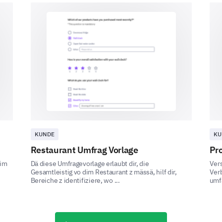
Wenn der Preis unseres Produkts steigen wü
kaufen?
Ja
Ja
Nein
Unsicher
KUNDE
KU
Restaurant Umfrag Vorlage
Pr
bim
Dä diese Umfragevorlage erlaubt dir, die
Ver
Rabatte und Angebote
Gesamtleistig vo dim Restaurant z mässä, hilf dir,
Ver
Bereiche z identifiziere, wo ...
umf
Wir sind interessiert an Ihrer Meinung zu Rabatt
Wie wichtig sind Rabatte und Sonderangebo