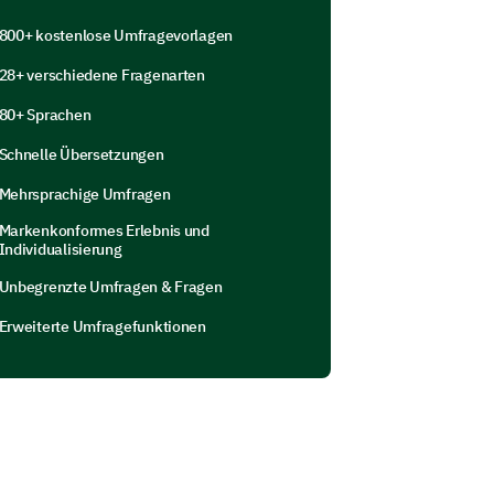
ität wider
800+ kostenlose Umfragevorlagen
den Markttrends
28+ verschiedene Fragenarten
hen Produkten auf dem Markt fair
80+ Sprachen
Schnelle Übersetzungen
Mehrsprachige Umfragen
ie Kaufentscheidung
Markenkonformes Erlebnis und
Individualisierung
ie Preisgestaltung Ihre
Unbegrenzte Umfragen & Fragen
n.
Erweiterte Umfragefunktionen
s Produkts Ihre Kaufentscheidung