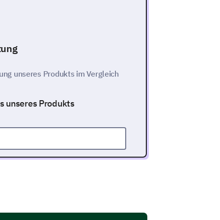
tung
ng unseres Produkts im Vergleich
is unseres Produkts
nseres Produkts auf einer Skala
u)
1
2
3
4
5