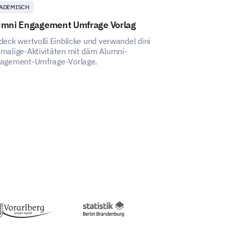
ADEMISCH
KUNDE
umni Engagement Umfrage Vorlag
Umfragevorlag
Bankdienstle
deck wertvolli Einblicke und verwandel dini
malige-Aktivitäten mit däm Alumni-
Die Vorlage hilf
agement-Umfrage-Vorlage.
Kunden mit Ihre
umfassend zu ve
identifizieren 
nutzen können.