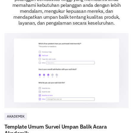
memahami kebutuhan pelanggan anda dengan lebih
mendalam, mengukur kepuasan mereka, dan
Please provide any suggestions you have for
mendapatkan umpan balik tentang kualitas produk,
improving our customer service.
layanan, dan pengalaman secara keseluruhan.
Further Enhancements and Suggestions
Your ideas and suggestions can help us improve and
offer an even better shopping experience.
Which services would you like us to offer in the
future?
AKADEMIK
Home delivery
Extended warranty
Template Umum Survei Umpan Balik Acara