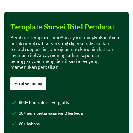
Template Survei Ritel Pembuat
Customer Service
Pembuat template LimeSurvey memungkinkan Anda
untuk membuat survei yang dipersonalisasi dan
terarah seperti ini, bertujuan untuk meningkatkan
layanan ritel Anda, meningkatkan kepuasan
pelanggan, dan mengidentifikasi area yang
memerlukan perbaikan.
Store Atmosphere
Mulai sekarang
800+ template survei gratis
Prices
28+ jenis pertanyaan yang berbeda
80+ bahasa