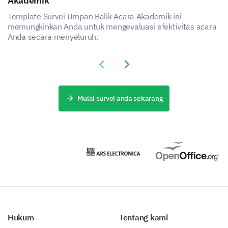
Akademik
Other (please specify)
Loyalty program
Template Survei Umpan Balik Acara Akademik ini
memungkinkan Anda untuk mengevaluasi efektivitas acara
Anda secara menyeluruh.
Please share any other suggestions to enhance
your shopping experience.
Previous slide
Next slide
Mulai survei anda sekarang
Hukum
Tentang kami