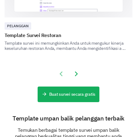
services?
PELANGGAN
Template Survei Restoran
Template survei ini memungkinkan Anda untuk mengukur kinerja
keseluruhan restoran Anda, membantu Anda mengidentifikasi a ...
Customer Service
Your feedback on our customer service will help us
serve you better.
Previous slide
Next slide
Are you satisfied with our customer service?
Buat survei secara gratis
Yes
Uncertain
No
Yes
Template umpan balik pelanggan terbaik
No
Temukan berbagai template survei umpan balik
Uncertain
pelanggan berkualitas tinggi yang membantu anda