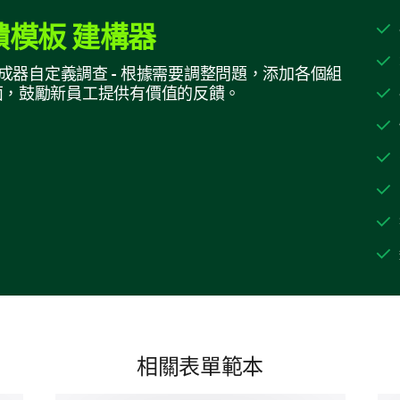
模板 建構器
特定文件審查
的模板生成器自定義調查 - 根據需要調整問題，添加各個組
以下問題將深入探討細節。您的見解將幫助我們改
面，鼓勵新員工提供有價值的反饋。
您是否遇到任何特定文件的困難或認為有些
文件及您的疑慮。
範例A
範例B
範例C
相關表單範本