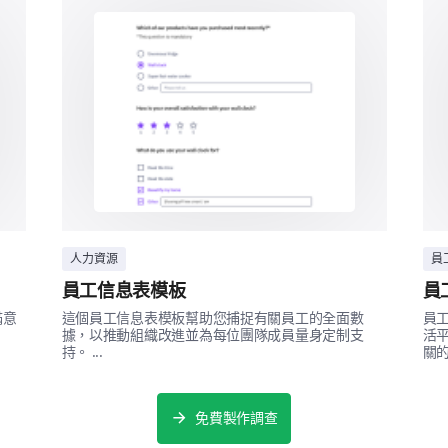
請提供您可能有的任何其他評論或建議，用以
展望未來
讓我們知道您對整體體驗的看法及任何改進建議。
人力資源
員
您如何評價整體的新員工文件流程體驗？
員工信息表模板
員
滿意
這個員工信息表模板幫助您捕捉有關員工的全面數
員
據，以推動組織改進並為每位團隊成員量身定制支
活
持。 ...
關的
免費製作調查
請提出具體建議，說明我們如何改善您在新