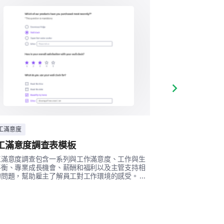
改善各個表格/文件。
Next slide
工滿意度
人力資源
工滿意度調查表模板
360度反饋模
工滿意度調查包含一系列與工作滿意度、工作與生
這份全面的調查模
平衡、專業成長機會、薪酬和福利以及主管支持相
數據。 ...
問題，幫助雇主了解員工對工作環境的感受。 ...
員工文件流程中的體驗。