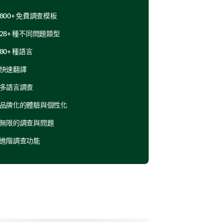
800+ 免費調查模板
28+ 種不同問題類型
善新員工文件的各個組成部分。
80+ 種語言
快速翻譯
文件是不必要的？如果是，請指定
多語言調查
品牌化的體驗與個性化
無限的調查與問題
進階調查功能