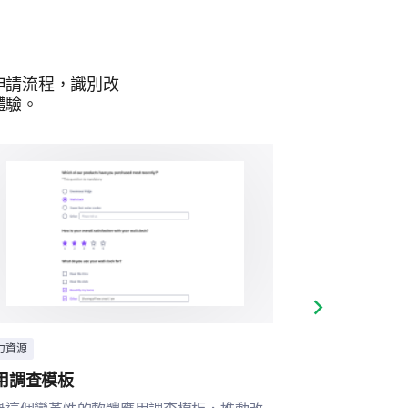
申請流程，識別改
體驗。
Next slide
力資源
人力資源
用調查模板
自主性級別調