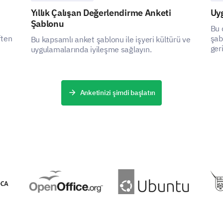
Yıllık Çalışan Değerlendirme Anketi
Uy
Şablonu
Bu 
ften
şabl
Bu kapsamlı anket şablonu ile işyeri kültürü ve
ger
uygulamalarında iyileşme sağlayın.
geli
Anketinizi şimdi başlatın