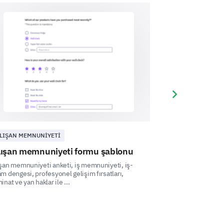
suggestions you might have to
Next slide
LIŞAN MEMNUNIYETI
İNSAN KAYNAKLA
lışan memnuniyeti formu şablonu
360 derece ge
şan memnuniyeti anketi, iş memnuniyeti, iş-
Bu kapsamlı anket
m dengesi, profesyonel gelişim fırsatları,
birden fazla perspe
inat ve yan haklar ile ...
y other suggestions for