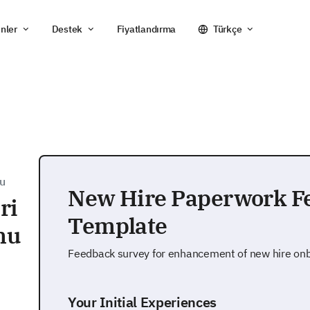
nler
Destek
Fiyatlandırma
Türkçe
nu
New Hire Paperwork F
ri
Template
nu
Feedback survey for enhancement of new hire on
Your Initial Experiences