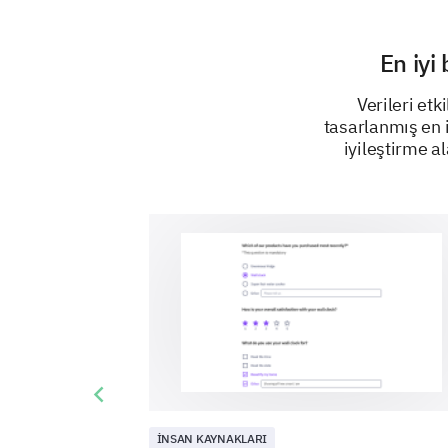
En iyi
Verileri etk
tasarlanmış en i
iyileştirme al
Previous slide
İNSAN KAYNAKLARI