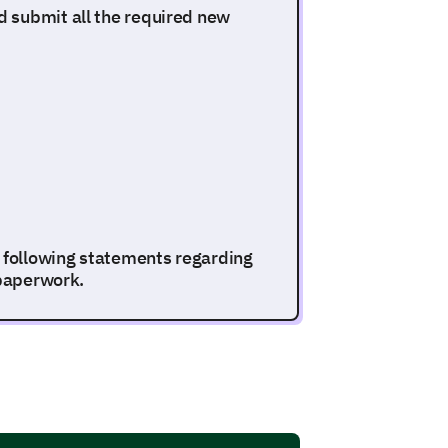
 submit all the required new
e following statements regarding
 paperwork.
1
2
3
4
5