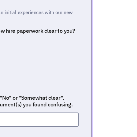
ur initial experiences with our new
w hire paperwork clear to you?
 "No" or "Somewhat clear",
cument(s) you found confusing.