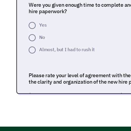
Were you given enough time to complete and
hire paperwork?
Yes
No
Almost, but I had to rush it
Please rate your level of agreement with th
the clarity and organization of the new hire
(1- Strongly Disagree, 5- Strongly Agree)
The paperwork was well-structured.