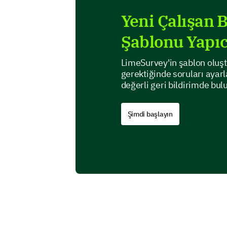
Yeni Çalışan B
Şablonu Yapıc
LimeSurvey'in şablon oluşt
gerektiğinde soruları ayarla
değerli geri bildirimde bul
Şimdi başlayın