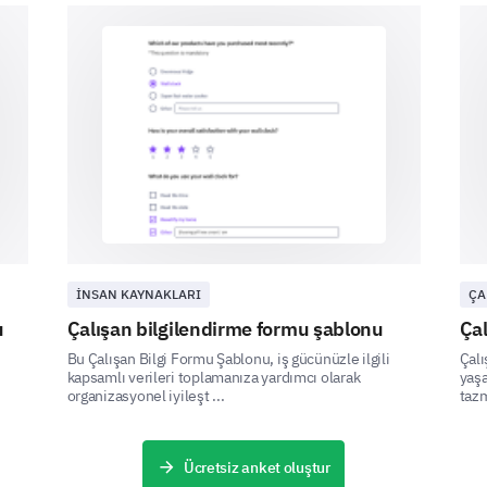
Example C
Please provide any additional comments or 
improve the individual forms/documents.
İNSAN KAYNAKLARI
ÇA
u
Çalışan bilgilendirme formu şablonu
Ça
Bu Çalışan Bilgi Formu Şablonu, iş gücünüzle ilgili
Çalı
Looking Ahead
kapsamlı verileri toplamanıza yardımcı olarak
yaşa
organizasyonel iyileşt ...
tazm
Let us know about your overall experience and an
improvement.
Ücretsiz anket oluştur