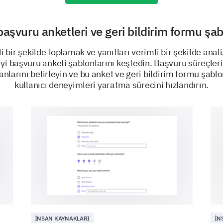
How would you rate your overall experience
process?
 başvuru anketleri ve geri bildirim formu şab
ili bir şekilde toplamak ve yanıtları verimli bir şekilde anal
yi başvuru anketi şablonlarını keşfedin. Başvuru süreçler
anlarını belirleyin ve bu anket ve geri bildirim formu şablo
kullanıcı deneyimleri yaratma sürecini hızlandırın.
Please provide specific suggestions on how
experience with the new hire paperwork pr
GÜCÜNÜ KAYNAĞI
İNSAN KAYNAKLARI
İN