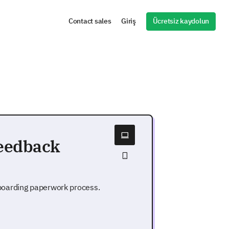
Ücretsiz kaydolun
Contact sales
Giriş
eedback
boarding paperwork process.