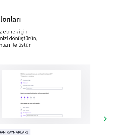
 with the new hire paperwork
lonları
iz etmek için
inizi dönüştürün,
nları ile üstün
 we could improve your
ocess.
Next slide
SAN KAYNAKLARI
İNSAN KAYNAKLAR