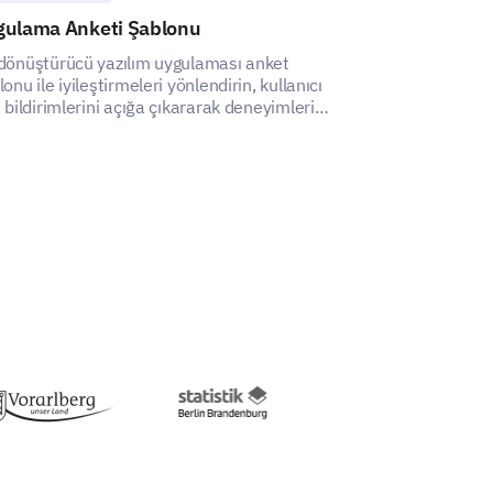
gulama Anketi Şablonu
Otonomi Sevi
dönüştürücü yazılım uygulaması anket
Bu Otonomi Sevi
onu ile iyileştirmeleri yönlendirin, kullanıcı
otonominin çalış
i bildirimlerini açığa çıkararak deneyimlerini
memnuniyeti üzer
ştirin.
anlayabilirsiniz.