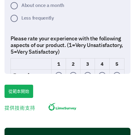
About once a month
Less frequently
Please rate your experience with the following
aspects of our product. (1=Very Unsatisfactory,
5=Very Satisfactory)
1
2
3
4
5
Ease of use
Quality
從範本開始
Performance
提供技術支持
Value for money
Product Features