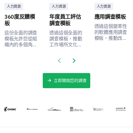
人力資源
人力資源
人力資源
360度反饋模
年度員工評估
應用調查模板
板
調查模板
透過這個變革性
的軟體應用調查
這份全面的調查
透過這個全面的
模板，推動改
模板允許您從組
調查模板，推動
進，解鎖珍貴的
織內的多個角度
工作場所文化和
用戶反饋，以提
收集數據。
實踐的改進。
升他們的體驗。
Previous slide
Next slide
立即開始您的調查