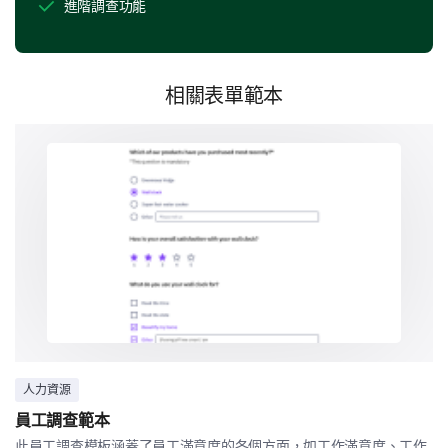
進階調查功能
Customer Support Experience
相關表單範本
Given the importance of efficient and helpful
customer support, we would appreciate your
thoughts on your interactions (if any) with our support
team.
On a scale of 1-5, how would you rate our
customer service, with 1 being 'Very
Unsatisfactory' and 5 being 'Very Satisfactory'?
1
2
3
4
5
Can you provide a detailed description of a
recent experience with our customer service?
人力資源
員工調查範本
此員工調查模板涵蓋了員工滿意度的各個方面，如工作滿意度、工作