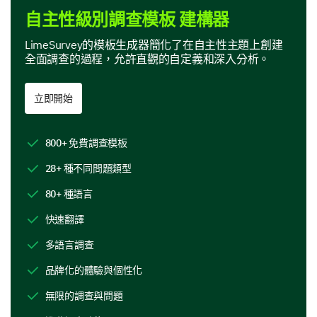
自主性級別調查模板 建構器
In this section, we are interested in your perspective
on specific features of our product.
LimeSurvey的模板生成器簡化了在自主性主題上創建
全面調查的過程，允許直觀的自定義和深入分析。
Which features of our product do you find most
useful? (Select all that apply)
立即開始
Feature A
Feature B
800+ 免費調查模板
28+ 種不同問題類型
Feature C
80+ 種語言
Feature D
快速翻譯
多語言調查
If you could add or change one feature on our
product, what would it be and why?
品牌化的體驗與個性化
無限的調查與問題