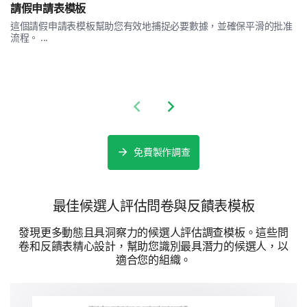
我對包括一些週末和晚上在內的工作時間保持靈活
請假申請表模板
這個請假申請表模板幫助您有效地捕捉必要數據，並確保平滑的批准
我更喜歡有明確指示和指導的任務，而不是自主工作
流程。 ...
最後一部分 - 讓我們更了解您！
我們很高興能認識您，並感謝您在回答中的誠實。
Previous slide
Next slide
您為什麼申請這個角色，以及您的技能和經驗如
何使您適合這個職位？
免費製作調查
最佳候選人評估問卷與反饋表模板
發現更多動態且具洞察力的候選人評估調查模板。這些問
卷和反饋表精心設計，幫助您識別最具潛力的候選人，以
適合您的組織。