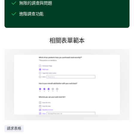
無限的調查與問題
這一部分關注您的工作期望及其如何與我們的工作環境
一致。
進階調查功能
您喜歡什麼類型的工作環境？
傳統辦公室
相關表單範本
遠端工作
靈活（辦公室/遠端的組合）
根據它們與您的工作偏好的契合程度，請為每個
陳述標註“是”、“否”或“不確定”：
是
我更喜歡在團隊中工作，而不是獨立工作
我對偶爾出差感到舒適
請求表格