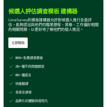
我們想了解您為此職位帶來的教育資格。
候選人評估調查模板 建構器
您最高的正式教育程度是什麼？
LimeSurvey的模板建構器允許對候選人進行全面評
高中畢業證書/GED
副學士學位
估，能夠提出與他們的職業歷程、資格、工作偏好相關
的相關問題，以更好地了解他們的個人情況。
學士學位
碩士學位
立即開始
博士或專業學位
800+ 免費調查模板
簡要描述任何與該職位相關的專業培訓、證書或
課程。
28+ 種不同問題類型
80+ 種語言
快速翻譯
多語言調查
品牌化的體驗與個性化
理解您的職位偏好