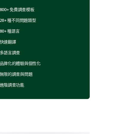
800+ 免費調查模板
28+ 種不同問題類型
定情況。請對每個陳述回應是、否
80+ 種語言
快速翻譯
是
不確定
否
多語言調查
品牌化的體驗與個性化
無限的調查與問題
進階調查功能
們希望更好地理解這些相對性。