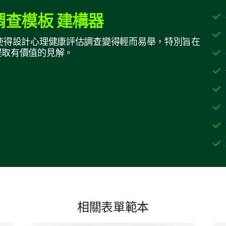
很少
查模板 建構器
生成器使得設計心理健康評估調查變得輕而易舉，特別旨在
讓我們考慮一些可能觸發您壓力或焦慮的特
提取有價值的見解。
或不確定。
工作情況會讓我感到壓力或焦慮。
當前的新聞周期往往讓我感到壓力或焦慮。
家庭情況有時會使我感受到壓力和焦慮。
讓我們看看一些生活方式的方面。
相關表單範本
各種生活方式因素也可能影響我們的心理健康。我