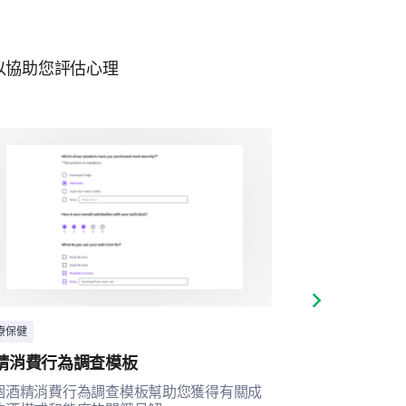
以協助您評估心理
Next slide
療保健
醫療保健
精消費行為調查模板
酒精依賴評估
個酒精消費行為調查模板幫助您獲得有關成
透過這份全面的