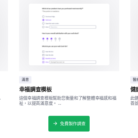
以下哪些是您經常融入日常生活中以管理壓
項）
定期運動
遵循均衡飲食
冥想或練習正念
在戶外度過時光
滿意
醫
每晚至少睡8小時
幸福調查模板
健
.
這個幸福調查模板幫助您衡量和了解整體幸福感和福
此
祉，以提高滿意度。 ...
善並
您能否詳細說明您用來幫助管理心理健康的
免費製作調查