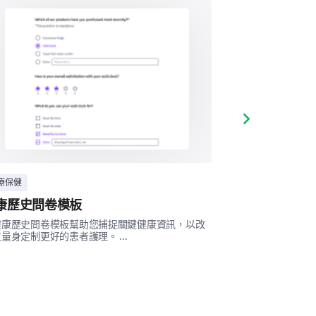
力水平的？（選擇所有適用的選
Next slide
療保健
醫療保健
康歷史問卷模板
壓力調查模板
健康歷史問卷模板幫助您捕捉關鍵健康資訊，以改
此調查模板幫助您
量身定制更好的患者護理。 ...
力因素的數據。 ...
其他應對策略？