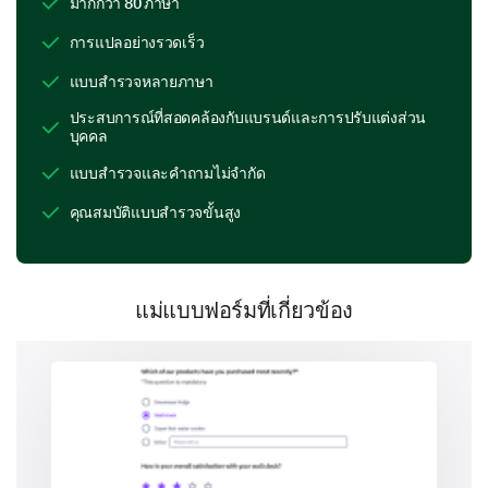
Monthly
มากกว่า 80 ภาษา
การแปลอย่างรวดเร็ว
Rarely
แบบสำรวจหลายภาษา
Please enter your comment here:
ประสบการณ์ที่สอดคล้องกับแบรนด์และการปรับแต่งส่วน
บุคคล
แบบสำรวจและคำถามไม่จำกัด
คุณสมบัติแบบสำรวจขั้นสูง
Let's consider specific situations that may
trigger stress or anxiety for you. Please
แม่แบบฟอร์มที่เกี่ยวข้อง
respond with Yes, No, or Uncertain for each
statement.
Work situations can make me feel stressed or anxious.
The current news cycle tends to make me feel stressed 