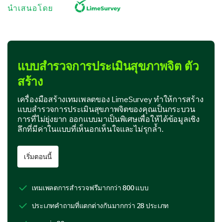
นำเสนอโดย
I generally feel relaxed.
I often feel overwhelmed.
I usually have a lot of energy.
แบบสำรวจการประเมินสุขภาพจิต ตัว
สร้าง
Now, let's explore stress and anxiety
เครื่องมือสร้างเทมเพลตของ LimeSurvey ทำให้การสร้าง
levels.
แบบสำรวจการประเมินสุขภาพจิตของคุณเป็นกระบวน
การที่ไม่ยุ่งยาก ออกแบบมาเป็นพิเศษเพื่อให้ได้ข้อมูลเชิง
Stress and anxiety are part of life, but how we
ลึกที่มีค่าในแบบที่เห็นอกเห็นใจและไม่รุกล้ำ.
manage them can make all the difference. Let's delve
into your experiences with these emotions.
เริ่มตอนนี้
How often do you experience stress or anxiety?
Daily
เทมเพลตการสำรวจฟรีมากกว่า 800 แบบ
Weekly
ประเภทคำถามที่แตกต่างกันมากกว่า 28 ประเภท