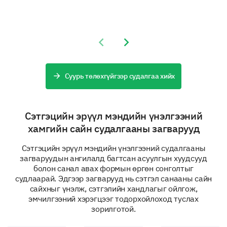
levels? (select all that apply)
Exercise regularly
Previous slide
Next slide
Follow a balanced diet
Meditate or practice mindfulness
Суурь төлөхгүйгээр судалгаа хийх
Spend time outdoors
Sleep at least 8 hours a night
Сэтгэцийн эрүүл мэндийн үнэлгээний
хамгийн сайн судалгааны загварууд
Could you elaborate on other coping strategies
Сэтгэцийн эрүүл мэндийн үнэлгээний судалгааны
you employ to help manage your mental
загваруудын ангилалд багтсан асуулгын хуудсууд
health?
болон санал авах формын өргөн сонголтыг
судлаарай. Эдгээр загварууд нь сэтгэл санааны сайн
сайхныг үнэлж, сэтгэлийн хандлагыг ойлгож,
эмчилгээний хэрэгцээг тодорхойлоход туслах
зорилготой.