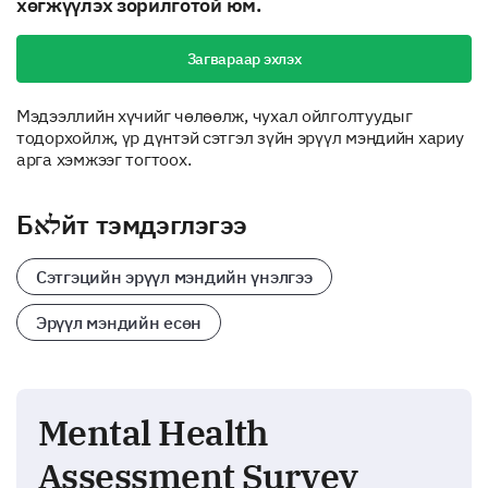
хөгжүүлэх зорилготой юм.
Загвараар эхлэх
Мэдээллийн хүчийг чөлөөлж, чухал ойлголтуудыг
тодорхойлж, үр дүнтэй сэтгэл зүйн эрүүл мэндийн хариу
арга хэмжээг тогтоох.
Бלאйт тэмдэглэгээ
Сэтгэцийн эрүүл мэндийн үнэлгээ
Эрүүл мэндийн есөн
Mental Health
Assessment Survey