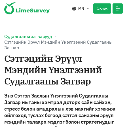
Эхлэх
MN
Судалгааны загварууд
Сэтгэцийн Эрүүл Мэндийн Үнэлгээний Судалгааны
Загвар
Сэтгэцийн Эрүүл
Мэндийн Үнэлгээний
Судалгааны Загвар
Энэ Сэтгэл Заслын Үнэлгээний Судалгааны
Загвар нь таны хамтрал доторх сайн сайхан,
стресс болон амьдралын хэв маягийг хэмжиж
ойлгоход туслах бөгөөд сэтгэл санааны эрүүл
мэндийн талаарх мэдлэг болон стратегиудыг