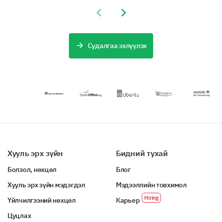
загвар нь
Previous slide
Next slide
насанд
хүрэгчдийн
архи
хэрэглээний
Судалгаа эхлүүлэх
хэв маяг,
хандлагын
талаар чухал
мэдлэгийг олж
авахад
тусалдаг.
Хууль эрх зүйн
Бидний тухай
Болзол, нөхцөл
Блог
Хууль эрх зүйн мэдэгдэл
Мэдээллийн товхимол
Үйлчилгээний нөхцөл
Карьер
Цуцлах