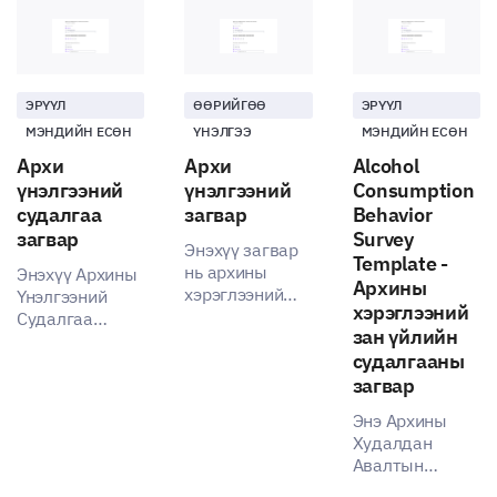
ЭРҮҮЛ
ӨӨРИЙГӨӨ
ЭРҮҮЛ
МЭНДИЙН ЕСӨН
ҮНЭЛГЭЭ
МЭНДИЙН ЕСӨН
Архи
Архи
Alcohol
үнэлгээний
үнэлгээний
Consumption
судалгаа
загвар
Behavior
загвар
Survey
Энэхүү загвар
Template -
нь архины
Энэхүү Архины
Архины
хэрэглээний
Үнэлгээний
хэрэглээний
зуршил болон
Судалгаа
зан үйлийн
хандлагыг
загвар нь
судалгааны
үнэлж
архины
ойлгоход
загвар
хэрэглээний
тусална.
зуршлуудын
Энэ Архины
талаар ойлголт
Худалдан
авахад туслах
Авалтын
болно.
Зөвлөмжийн