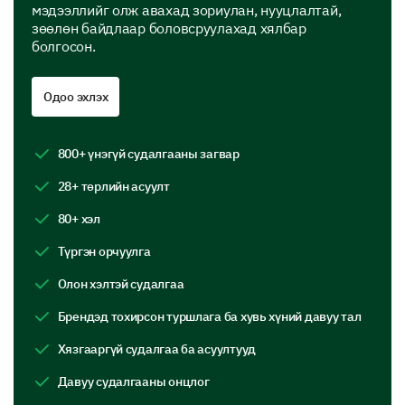
manage them can make all the difference. Let's delve
мэдээллийг олж авахад зориулан, нууцлалтай,
into your experiences with these emotions.
зөөлөн байдлаар боловсруулахад хялбар
болгосон.
How often do you experience stress or anxiety?
Daily
Одоо эхлэх
Weekly
800+ үнэгүй судалгааны загвар
Monthly
28+ төрлийн асуулт
Rarely
80+ хэл
Түргэн орчуулга
Please enter your comment here:
Олон хэлтэй судалгаа
Брендэд тохирсон туршлага ба хувь хүний давуу тал
Хязгааргүй судалгаа ба асуултууд
Давуу судалгааны онцлог