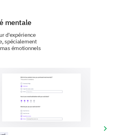
gies you employ to help manage
té mentale
ur d'expérience
le, spécialement
hémas émotionnels
Next slide