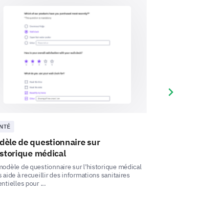
al health. We'd like to understand
porate into your routine to
Next slide
NTÉ
SANTÉ
dèle de questionnaire sur
Modèle d'enqu
istorique médical
Ce modèle d'enquêt
données sur les fa
odèle de questionnaire sur l'historique médical
vie quotidienne et v
 aide à recueillir des informations sanitaires
ntielles pour ...