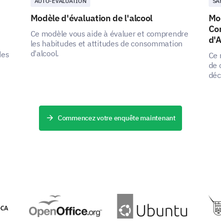
AUTO-ÉVALUATION
SA
Modèle d'évaluation de l'alcool
Mo
Co
Ce modèle vous aide à évaluer et comprendre
d'A
les habitudes et attitudes de consommation
d'alcool.
des
Ce 
de 
déc
hab
att
Commencez votre enquête maintenant