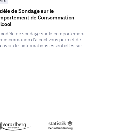
NTÉ
SANTÉ
dèle de Sondage sur le
Modèle d'enqu
mportement de Consommation
dépendance à 
lcool
Comprendre l'ét
consommation d'
modèle de sondage sur le comportement
complet sur l'é
consommation d'alcool vous permet de
l'alcool.
ouvrir des informations essentielles sur les
itudes de consommation d'alcool et les
itudes des adultes.