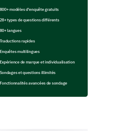
800+ modèles d'enquête gratuits
28+ types de questions différents
80+ langues
Traductions rapides
Enquêtes multilingues
igger stress or anxiety for you.
or each statement.
Expérience de marque et individualisation
Yes
Uncertain
No
Sondages et questions illimités
anxious.
Fonctionnalités avancées de sondage
stressed or anxious.
xperience stress and anxiety.