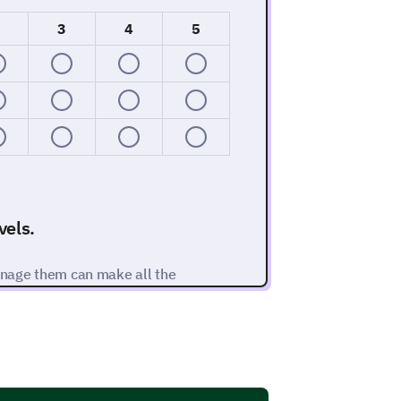
3
4
5
vels.
manage them can make all the
 these emotions.
ety?
se enter your comment here: