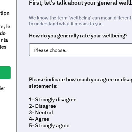
First, let's talk about your general well
tion
We know the term 'wellbeing' can mean different t
to understand what it means to you.
e, le
 de
How do you generally rate your wellbeing?
r la
des
Please indicate how much you agree or disag
statements:
ier
1- Strongly disagree
2- Disagree
3- Neutral
4- Agree
5- Strongly agree