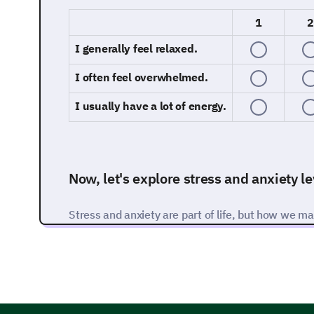
1
2
I generally feel relaxed.
I often feel overwhelmed.
I usually have a lot of energy.
Now, let's explore stress and anxiety le
Stress and anxiety are part of life, but how we 
difference. Let's delve into your experiences with
How often do you experience stress or anxi
Plea
Daily