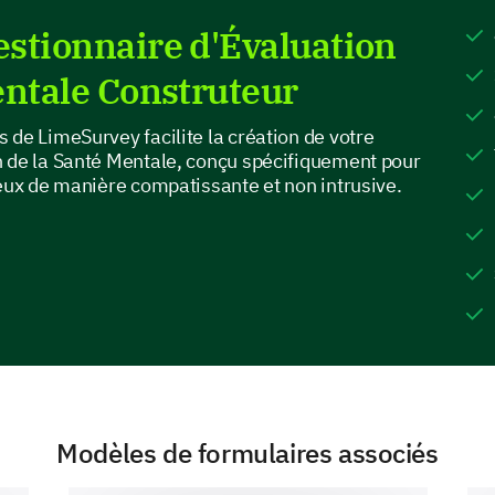
Weekly
stionnaire d'Évaluation
Monthly
entale Construteur
Rarely
 de LimeSurvey facilite la création de votre
n de la Santé Mentale, conçu spécifiquement pour
ieux de manière compatissante et non intrusive.
Let's consider specific situations that may tr
Please respond with Yes, No, or Uncertain f
Work situations can make me feel stressed or 
The current news cycle tends to make me feel 
Family situations can sometimes cause me to e
Modèles de formulaires associés