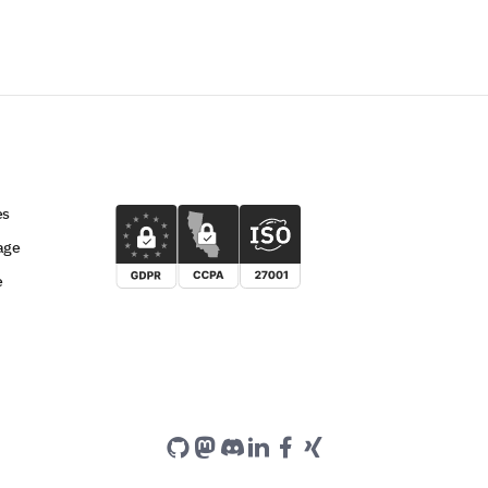
es
age
e