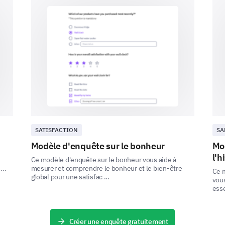
Let's look at some lifestyle aspects.
Various lifestyle factors can also affect our ment
these relativities better.
Which of the following do you regularly incor
manage stress levels? (select all that apply)
Exercise regularly
Follow a balanced diet
SATISFACTION
SA
Meditate or practice mindfulness
Modèle d'enquête sur le bonheur
Mo
l'h
Ce modèle d'enquête sur le bonheur vous aide à
Spend time outdoors
...
mesurer et comprendre le bonheur et le bien-être
Ce m
global pour une satisfac ...
vous
Sleep at least 8 hours a night
esse
Créer une enquête gratuitement