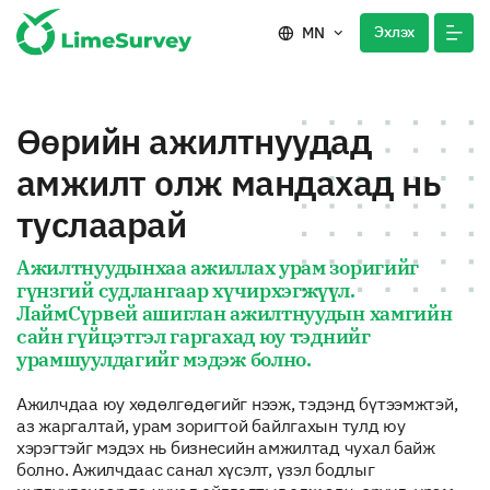
Эхлэх
MN
Өөрийн ажилтнуудад
амжилт олж мандахад нь
туслаарай
Ажилтнуудынхаа ажиллах урам зоригийг
гүнзгий судлангаар хүчирхэгжүүл.
ЛаймСүрвей ашиглан ажилтнуудын хамгийн
сайн гүйцэтгэл гаргахад юу тэднийг
урамшуулдагийг мэдэж болно.
Ажилчдаа юу хөдөлгөдөгийг нээж, тэдэнд бүтээмжтэй,
аз жаргалтай, урам зоригтой байлгахын тулд юу
хэрэгтэйг мэдэх нь бизнесийн амжилтад чухал байж
болно. Ажилчдаас санал хүсэлт, үзэл бодлыг