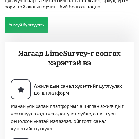
цуглуулснаар та чухал ойлголтыг олж авч, эрүүл, урам
зоригтой ажлын орчинг бий болгож чадна.
Үнэгүй бүртгүүлэх
Яагаад LimeSurvey-г сонгох
хэрэгтэй вэ
Ажилчдын санал хүсэлтийг цуглуулах
цогц платформ
Манай уян хатан платформыг ашиглан ажилчдыг
урамшуулахад тусладаг үнэт зүйлс, ашиг тусыг
онцолсон үнэтэй мэдээлэл, ойлголт, санал
хүсэлтийг цуглуул.