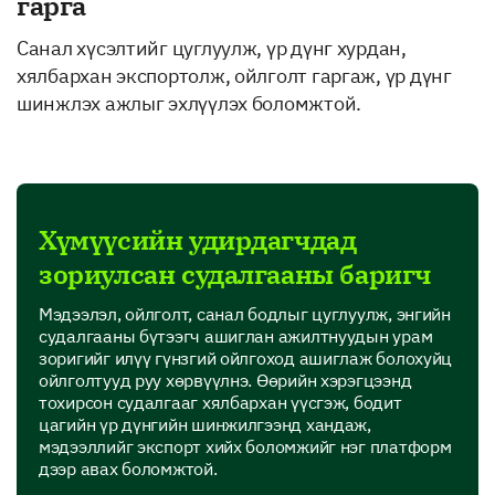
гарга
Санал хүсэлтийг цуглуулж, үр дүнг хурдан,
хялбархан экспортолж, ойлголт гаргаж, үр дүнг
шинжлэх ажлыг эхлүүлэх боломжтой.
Хүмүүсийн удирдагчдад
зориулсан судалгааны баригч
Мэдээлэл, ойлголт, санал бодлыг цуглуулж, энгийн
судалгааны бүтээгч ашиглан ажилтнуудын урам
зоригийг илүү гүнзгий ойлгоход ашиглаж болохуйц
ойлголтууд руу хөрвүүлнэ. Өөрийн хэрэгцээнд
тохирсон судалгааг хялбархан үүсгэж, бодит
цагийн үр дүнгийн шинжилгээнд хандаж,
мэдээллийг экспорт хийх боломжийг нэг платформ
дээр авах боломжтой.