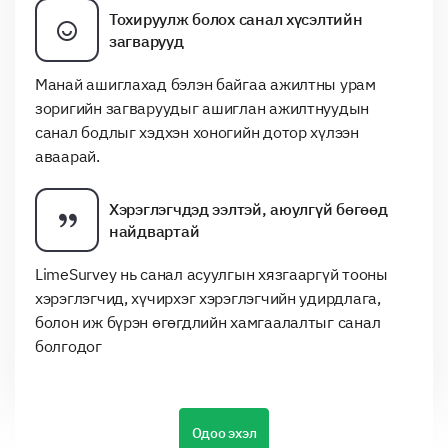
Тохируулж болох санал хүсэлтийн
загварууд
Манай ашиглахад бэлэн байгаа ажилтны урам
зоригийн загваруудыг ашиглан ажилтнуудын
санал бодлыг хэдхэн хоногийн дотор хүлээн
аваарай.
Хэрэглэгчдэд ээлтэй, аюулгүй бөгөөд
найдвартай
LimeSurvey нь санал асуулгын хязгааргүй тооны
хэрэглэгчид, хүчирхэг хэрэглэгчийн удирдлага,
болон иж бүрэн өгөгдлийн хамгаалалтыг санал
болгодог
Одоо эхэл