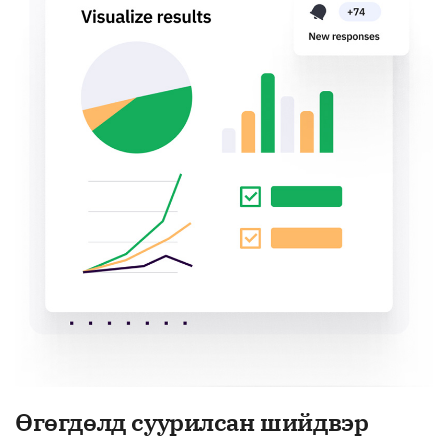
Өгөгдөлд суурилсан шийдвэр