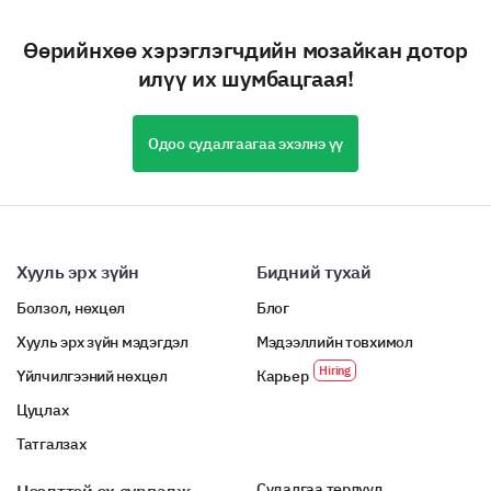
Өөрийнхөө хэрэглэгчдийн мозайкан дотор
илүү их шумбацгаая!
Одоо судалгаагаа эхэлнэ үү
Хууль эрх зүйн
Бидний тухай
Болзол, нөхцөл
Блог
Хууль эрх зүйн мэдэгдэл
Мэдээллийн товхимол
Үйлчилгээний нөхцөл
Карьер
Цуцлах
Татгалзах
Судалгаа төрлүүд
Нээлттэй эх сурвалж