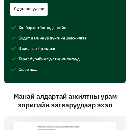
Судалгаа үүсгэх
Хялбархан бөгөөд энгийн
Бодит цагийн үр дүнгийн шинжилгээ
Захиалгат брэндинг
Төрөл бүрийн асуулт-ангилалууд
Өшөө их...
Манай алдартай ажилтны урам
зоригийн загваруудаар эхэл