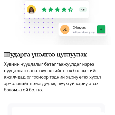
Шударга үнэлгээ цуглуулах
Хувийн нууцлалыг баталгаажуулдаг нэрээ
нууцалсан санал хүсэлтийг өгөх боломжийг
ажилчдад олгосноор тэдний хариу өгөх хүсэл
эрмэлзлийг нэмэгдүүлж, шүүхгүй хариу авах
боломжтой болно.