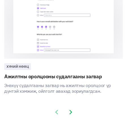
ХҮНИЙ НӨӨЦ
Ажилтны оролцооны судалгааны загвар
Энэхүү судалгааны загвар нь ажилтны оролцоог үр
дүнтэй хэмжиж, ойлголт авахад зориулагдсан.
Previous slide
Next slide