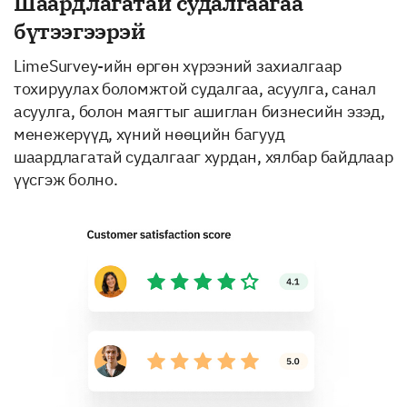
Шаардлагатай судалгаагаа
бүтээгээрэй
LimeSurvey-ийн өргөн хүрээний захиалгаар
тохируулах боломжтой судалгаа, асуулга, санал
асуулга, болон маягтыг ашиглан бизнесийн эзэд,
менежерүүд, хүний нөөцийн багууд
шаардлагатай судалгааг хурдан, хялбар байдлаар
үүсгэж болно.