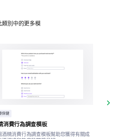
意嗎？
此輸入您的留言:
此類別中的更多模
Next slide
。
療保健
醫療保健
精消費行為調查模板
酒精依賴評估
個酒精消費行為調查模板幫助您獲得有關成
透過這份全面的