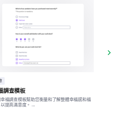
意見或建議。
Next slide
意
醫療保健
福調查模板
健康歷史問卷
入的。請提供您對我們環境的反饋。
個幸福調查模板幫助您衡量和了解整體幸福感和福
此健康歷史問卷模
以提高滿意度。 ...
善並量身定制更好的