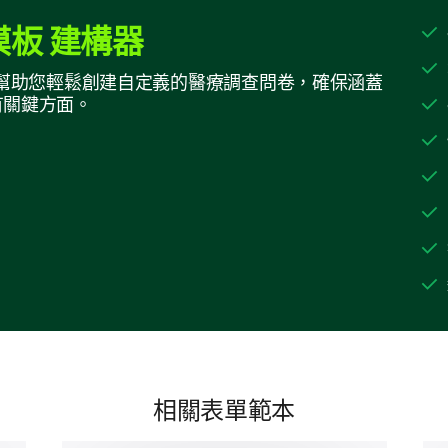
您如何評價對您進行醫療的醫療提供者的溝
板 建構器
卓越
好的
一般
板構建器幫助您輕鬆創建自定義的醫療調查問卷，確保涵蓋
有關鍵方面。
醫療提供者對您的關注傾聽得如何？（非常
1
2
您在護理和治療決策中有參與嗎？
是
相關表單範本