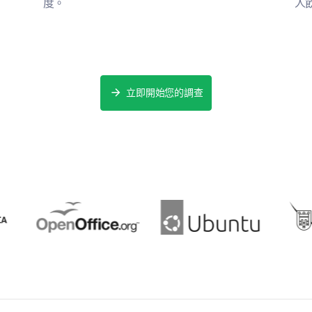
度。
人
後續和額外服務
您對我們提供的後續護理和額外服務的反饋將幫助
立即開始您的調查
您在就診後有感到充分的後續護理支持嗎？
是
您有多大可能推薦我們的醫療服務給其他人
很可能