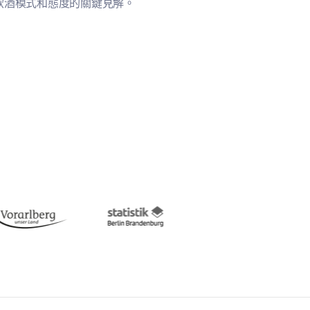
飲酒模式和態度的關鍵見解。
精消耗的程度和
我們提供綜合且持續的護理。
不確定
否
？