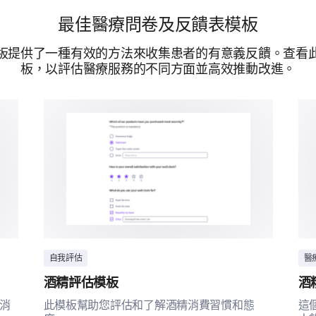
最佳醫療問卷及反饋表模板
您對於在我們的設施中導航的便利性感到滿
請在
板提供了一種有效的方法來收集患者的有意義反饋。查看
極其滿意
板，以評估醫療服務的不同方面並高效推動改進。
滿意
中立
不滿意
非常不滿意
請分享您對改善我們設施和環境的任何建議
自我評估
醫
酒精評估模板
酒
消
此模板幫助您評估和了解酒精消費習慣和態
這