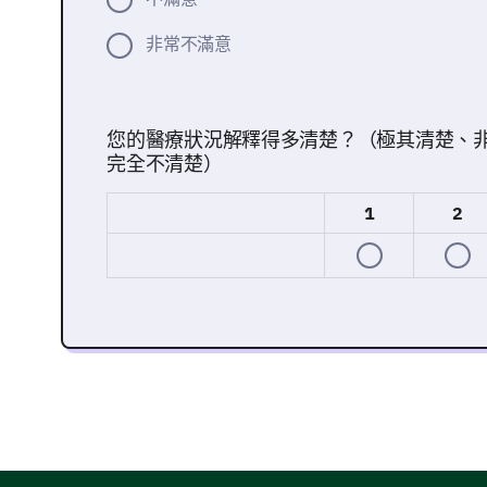
非常不滿意
您的醫療狀況解釋得多清楚？（極其清楚、
完全不清楚）
1
2
溝通與互動
您與我們工作人員的經歷對提供支持環境至關重要
法。