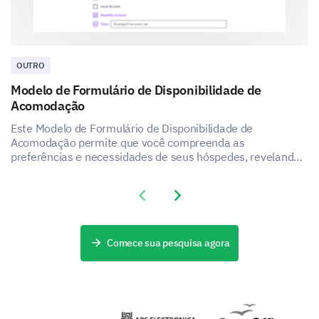
5 (Very Satisfied)
1
2
3
4
5
OUTRO
Variety of food options
Modelo de Formulário de Disponibilidade de
Quality of meals
Acomodação
Este Modelo de Formulário de Disponibilidade de
Meal portion sizes
Acomodação permite que você compreenda as
preferências e necessidades de seus hóspedes, revelando
Cleanliness of the cafeteria
como você pode aumentar a satisfação e a experiência do
seu serviço de acomodação.
Value for money
Previous slide
Next slide
Comece sua pesquisa agora