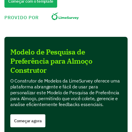
Começar com o template
Snacks
PROVIDO POR
The Food You Enjoy
Your favorite dishes make meal times more
enjoyable.
Modelo de Pesquisa de
Select your preferred types of cuisine and feel
Preferência para Almoço
free to leave your comments.
Construtor
Italian
O Construtor de Modelos da LimeSurvey oferece uma
plataforma abrangente e fácil de usar para
personalizar este Modelo de Pesquisa de Preferência
para Almoço, permitindo que você colete, gerencie e
analise eficientemente feedbacks essenciais.
Chinese
Começar agora