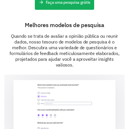
Faça uma pesquisa grátis
None
Melhores modelos de pesquisa
If you have a dietary restriction not listed
above, please specify:
Quando se trata de avaliar a opinião pública ou reunir
dados, nosso tesouro de modelos de pesquisa é o
melhor. Descubra uma variedade de questionários e
formulários de feedback meticulosamente elaborados,
projetados para ajudar você a aproveitar insights
Meal Experience Feedback
valiosos.
Give us your feedback - it helps us to improve!
Please rate your level of satisfaction with the
cafeteria on the following aspects:
1 (Very Dissatisfied)
2 (Dissatisfied)
3 (Neutral)
4 (Satisfied)