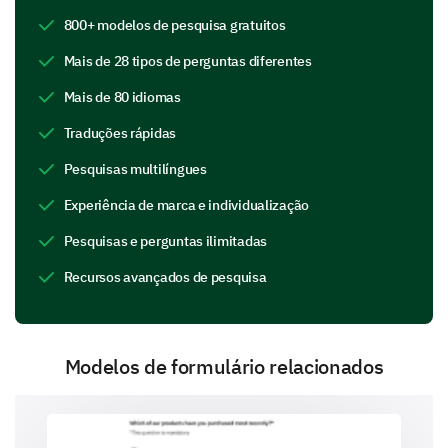
800+ modelos de pesquisa gratuitos
Mexican
Mais de 28 tipos de perguntas diferentes
Mais de 80 idiomas
Traduções rápidas
Indian
Pesquisas multilíngues
Experiência de marca e individualização
Pesquisas e perguntas ilimitadas
Recursos avançados de pesquisa
Local Cuisine
Modelos de formulário relacionados
Other (Please specify):