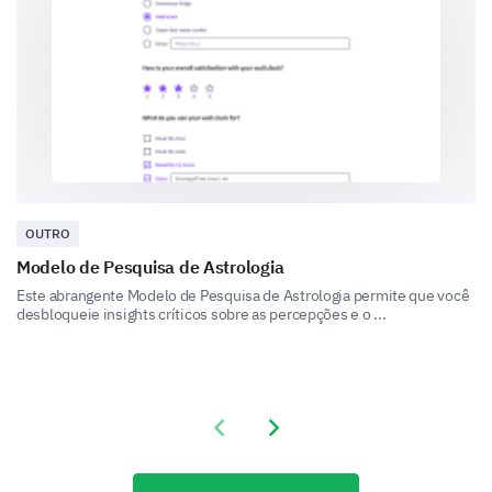
Dietary Restrictions
To ensure everyone can safely enjoy our meals, we
need to understand your dietary constraints.
OUTRO
Do you have any dietary restrictions?
Modelo de Pesquisa de Astrologia
Este abrangente Modelo de Pesquisa de Astrologia permite que você
Vegetarian
desbloqueie insights críticos sobre as percepções e o ...
Veganism
Gluten Allergy
Previous slide
Next slide
Lactose Intolerance
Diabetes