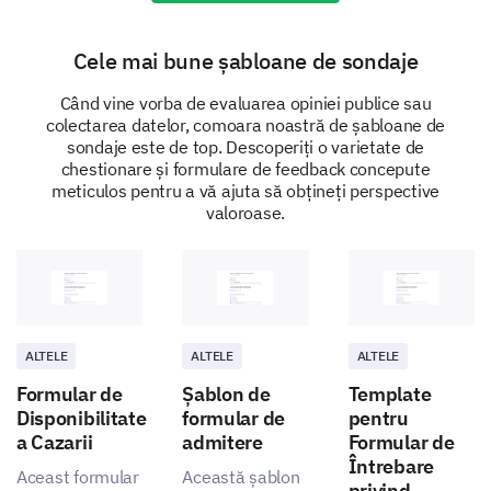
None
Cele mai bune șabloane de sondaje
Când vine vorba de evaluarea opiniei publice sau
If you have a dietary restriction not listed
colectarea datelor, comoara noastră de șabloane de
above, please specify:
sondaje este de top. Descoperiți o varietate de
chestionare și formulare de feedback concepute
meticulos pentru a vă ajuta să obțineți perspective
valoroase.
Meal Experience Feedback
Give us your feedback - it helps us to improve!
Please rate your level of satisfaction with the
cafeteria on the following aspects:
ALTELE
ALTELE
ALTELE
Formular de
Șablon de
Template
1 (Very Dissatisfied)
Disponibilitate
formular de
pentru
2 (Dissatisfied)
a Cazarii
admitere
Formular de
3 (Neutral)
Întrebare
4 (Satisfied)
Aceast formular
Această șablon
privind