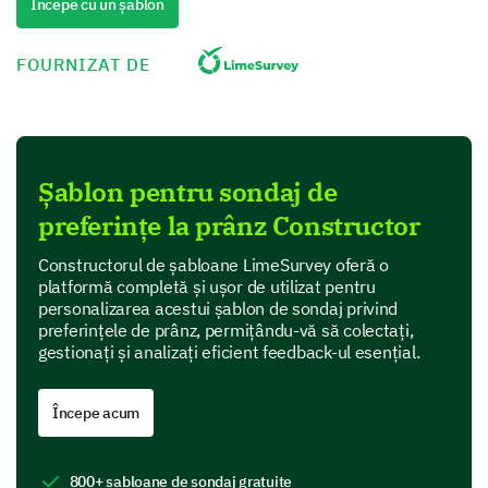
Începe cu un șablon
Snacks
FOURNIZAT DE
The Food You Enjoy
Your favorite dishes make meal times more
enjoyable.
Șablon pentru sondaj de
Select your preferred types of cuisine and feel
preferințe la prânz Constructor
free to leave your comments.
Constructorul de șabloane LimeSurvey oferă o
Italian
platformă completă și ușor de utilizat pentru
personalizarea acestui șablon de sondaj privind
preferințele de prânz, permițându-vă să colectați,
gestionați și analizați eficient feedback-ul esențial.
Chinese
Începe acum
800+ șabloane de sondaj gratuite