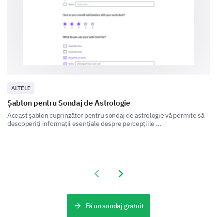
Dietary Restrictions
To ensure everyone can safely enjoy our meals, we
ALTELE
need to understand your dietary constraints.
Șablon pentru Sondaj de Astrologie
Do you have any dietary restrictions?
Aceast șablon cuprinzător pentru sondaj de astrologie vă permite să
descoperiți informații esențiale despre percepțiile ...
Vegetarian
Veganism
Gluten Allergy
Previous slide
Next slide
Lactose Intolerance
Fă un sondaj gratuit
Diabetes