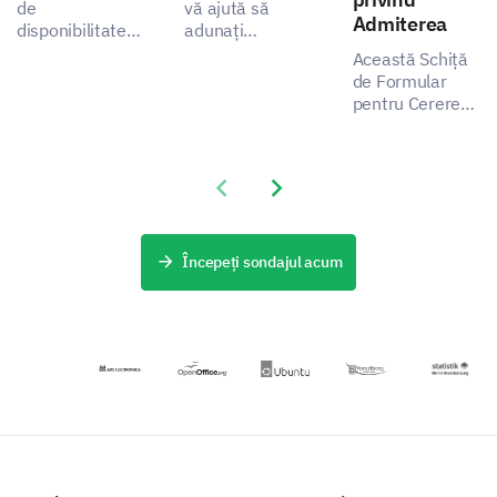
5 (Very Satisfied)
de
vă ajută să
Admiterea
disponibilitate
adunați
pentru cazare
informații
Această Schiță
1
2
3
4
5
vă permite să
esențiale pentru
de Formular
înțelegeți
un proces de
pentru Cererea
Variety of food options
preferințele și
admitere mai
de Admitere vă
nevoile
eficient,
permite să
Quality of meals
oaspeților
abordând
colectați date
dumneavoastră,
problemele
Previous slide
Next slide
importante
Meal portion sizes
relevând cum
părților
despre
puteți
interesate prin
experiențele
Cleanliness of the cafeteria
îmbunătăți
captarea
solicitanților,
Începeți sondajul acum
satisfacția și
datelor
ajutând la
Value for money
experiența
esențiale.
identificarea
serviciului de
aspectelor ce
cazare.
pot fi
îmbunătățite.