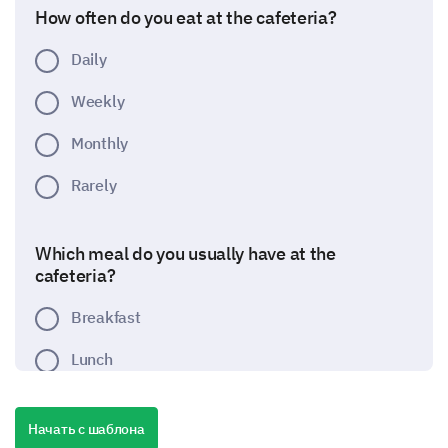
How often do you eat at the cafeteria?
Daily
Weekly
Monthly
Rarely
Which meal do you usually have at the
cafeteria?
Breakfast
Lunch
Dinner
Начать с шаблона
Snacks