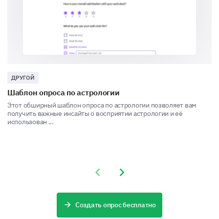
Dietary Restrictions
To ensure everyone can safely enjoy our meals, we
ДРУГОЙ
need to understand your dietary constraints.
Шаблон опроса по астрологии
Do you have any dietary restrictions?
Этот обширный шаблон опроса по астрологии позволяет вам
получить важные инсайты о восприятии астрологии и её
использован ...
Vegetarian
Veganism
Gluten Allergy
Previous slide
Next slide
Lactose Intolerance
Diabetes
Создать опрос бесплатно