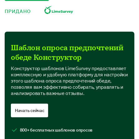
ПРИДАНО
The Food You Enjoy
Your favorite dishes make meal times more
enjoyable.
Шаблон опроса предпочтений
Select your preferred types of cuisine and feel
обеде Конструктор
free to leave your comments.
Конструктор шаблонов LimeSurvey предоставляет
Italian
комплексную и удобную платформу для настройки
этого шаблона опроса предпочтений обеде,
позволяя вам эффективно собирать, управлять и
анализировать важные отзывы.
Chinese
Начать сейчас
800+ бесплатных шаблонов опросов