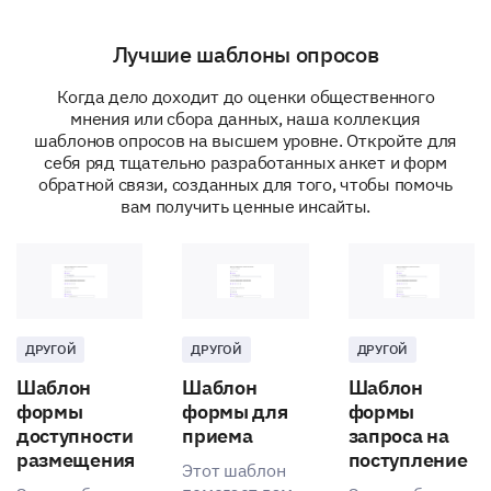
None
Лучшие шаблоны опросов
If you have a dietary restriction not listed
Когда дело доходит до оценки общественного
above, please specify:
мнения или сбора данных, наша коллекция
шаблонов опросов на высшем уровне. Откройте для
себя ряд тщательно разработанных анкет и форм
обратной связи, созданных для того, чтобы помочь
вам получить ценные инсайты.
Meal Experience Feedback
Give us your feedback - it helps us to improve!
Please rate your level of satisfaction with the
cafeteria on the following aspects:
ДРУГОЙ
ДРУГОЙ
ДРУГОЙ
1 (Very Dissatisfied)
Шаблон
Шаблон
Шаблон
2 (Dissatisfied)
формы
формы для
формы
3 (Neutral)
доступности
приема
запроса на
4 (Satisfied)
размещения
поступление
Этот шаблон
5 (Very Satisfied)