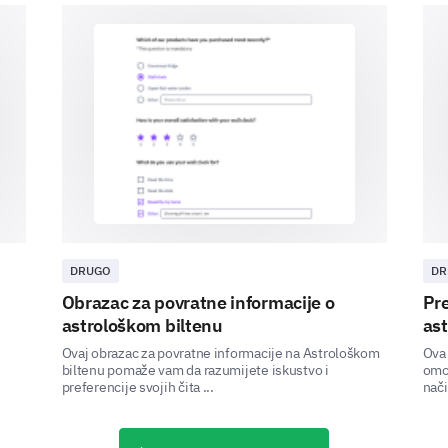
Vegetarian
Veganism
Gluten Allergy
Lactose Intolerance
Diabetes
None
DRUGO
DR
Obrazac za povratne informacije o
Pre
If you have a dietary restriction not listed a
astrološkom biltenu
ast
Ovaj obrazac za povratne informacije na Astrološkom
Ova 
biltenu pomaže vam da razumijete iskustvo i
omog
preferencije svojih čita ...
nači