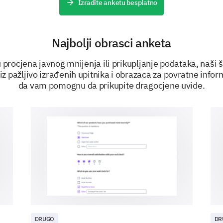
Meal Experience Feedback
Izradite anketu besplatno
Give us your feedback - it helps us to improve!
Najbolji obrasci anketa
Please rate your level of satisfaction with th
aspects:
u procjena javnog mnijenja ili prikupljanje podataka, naši 
 niz pažljivo izrađenih upitnika i obrazaca za povratne info
1 (Very Dissatisfied)
da vam pomognu da prikupite dragocjene uvide.
2 (Dissatisfied)
3 (Neutral)
4 (Satisfied)
5 (Very Satisfied)
1
2
Variety of food options
Quality of meals
Meal portion sizes
DRUGO
DR