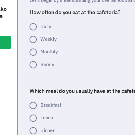
Let's begin by understanding your overall food a
ako
How often do you eat at the cafeteria?
je
Daily
Weekly
Monthly
Rarely
Which meal do you usually have at the cafet
Breakfast
Lunch
Dinner