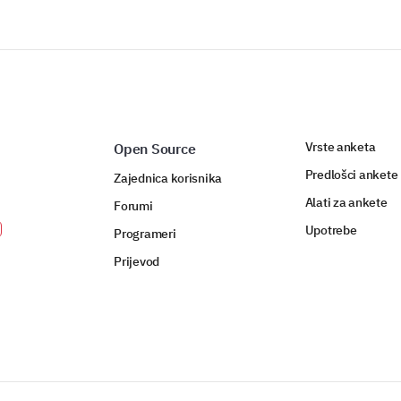
Vrste anketa
Open Source
Predlošci ankete
Zajednica korisnika
Alati za ankete
Forumi
Upotrebe
Programeri
Prijevod