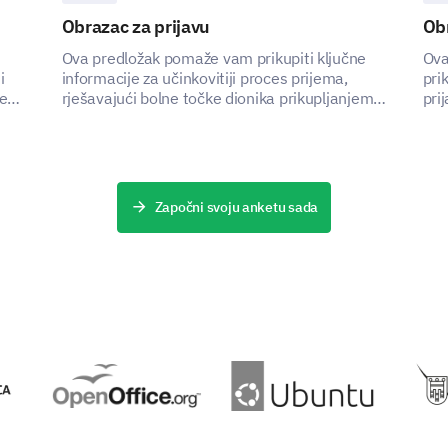
Cleanliness of the cafeteria
Obrazac za prijavu
Obr
Value for money
Ova predložak pomaže vam prikupiti ključne
Ova
i
informacije za učinkovitiji proces prijema,
pri
žete
rješavajući bolne točke dionika prikupljanjem
pri
uge
kritičnih podataka.
za 
OMOGUĆENO OD
Započni svoju anketu sada