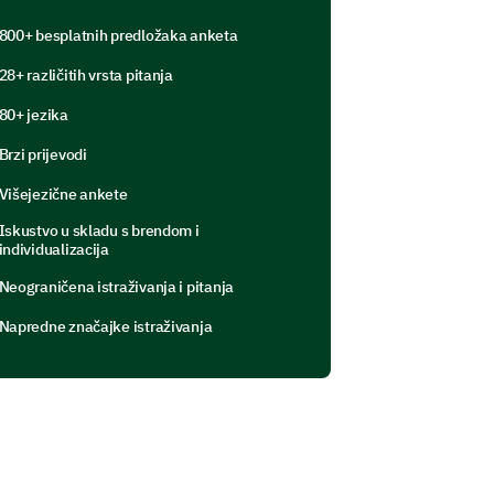
800+ besplatnih predložaka anketa
28+ različitih vrsta pitanja
80+ jezika
Brzi prijevodi
Višejezične ankete
Iskustvo u skladu s brendom i
individualizacija
Neograničena istraživanja i pitanja
Napredne značajke istraživanja
e need to understand your dietary