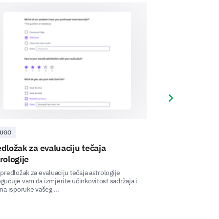
Next slide
UGO
ASTROLOGIJA
dložak za evaluaciju tečaja
Predložak za 
bove, please specify:
rologije
astrologije
predložak za evaluaciju tečaja astrologije
Ova Šablona za Sav
ućuje vam da izmjerite učinkovitost sadržaja i
vam mjerenje zado
na isporuke vašeg ...
kako se vaše usluge