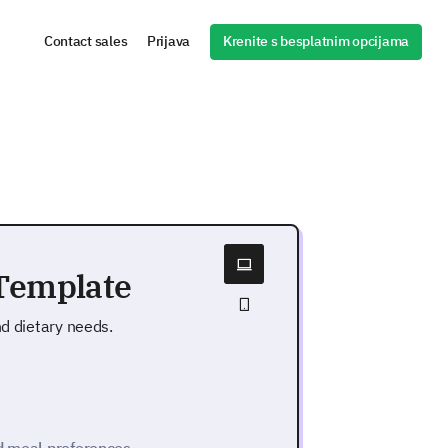
Krenite s besplatnim opcijama
Contact sales
Prijava
 Template
nd dietary needs.