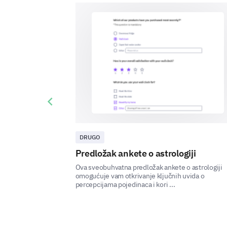
Previous slide
DRUGO
Predložak ankete o astrologiji
Ova sveobuhvatna predložak ankete o astrologiji
omogućuje vam otkrivanje ključnih uvida o
percepcijama pojedinaca i kori ...