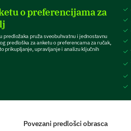
Indian
ketu o preferencijama za
lj
Local Cuisine
du predložaka pruža sveobuhvatnu i jednostavnu
vog predloška za anketu o preferencama za ručak,
Other (Please specify):
prikupljanje, upravljanje i analizu ključnih
Dietary Restrictions
To ensure everyone can safely enjoy our meals, w
constraints.
Povezani predlošci obrasca
Do you have any dietary restrictions?