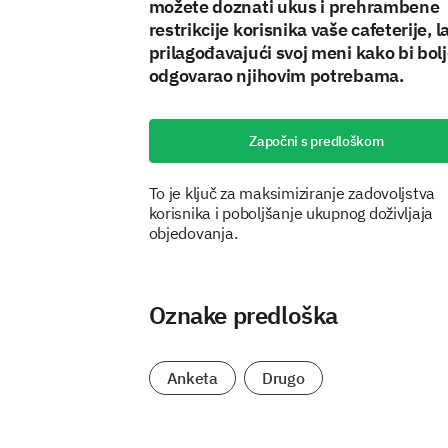
možete doznati ukus i prehrambene
restrikcije korisnika vaše cafeterije, l
prilagođavajući svoj meni kako bi bol
odgovarao njihovim potrebama.
Započni s predloškom
To je ključ za maksimiziranje zadovoljstva
korisnika i poboljšanje ukupnog doživljaja
objedovanja.
Oznake predloška
Anketa
Drugo