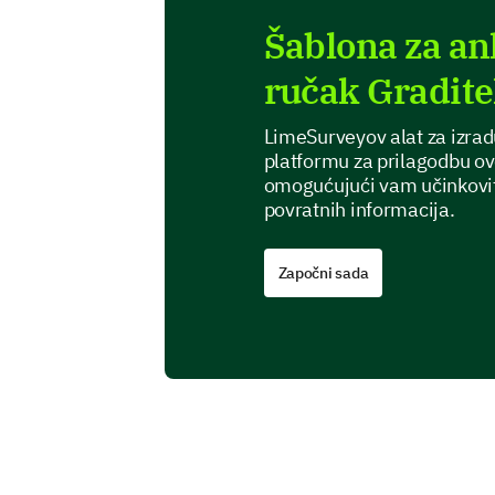
Šablona za an
ručak Gradite
LimeSurveyov alat za izra
platformu za prilagodbu o
omogućujući vam učinkovito 
povratnih informacija.
Započni sada