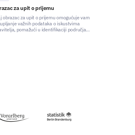
azac za upit o prijemu
Predložak za
nakon škole
j obrazac za upit o prijemu omogućuje vam
kupljanje važnih podataka o iskustvima
Ova predložak 
javitelja, pomažući u identifikaciji područja
sveobuhvatne in
poboljšanje.
roditelja i uče
škole.