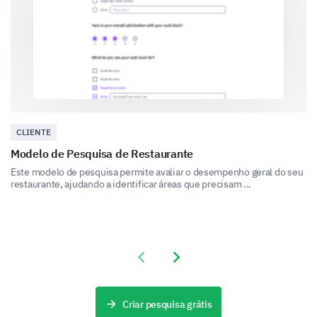
Other, Please specify:
Your Preferences and Expectations
This section is about your preferences and
expectations from our customer service team. Your
feedback will help shape our customer service
CLIENTE
strategies.
Modelo de Pesquisa de Restaurante
Este modelo de pesquisa permite avaliar o desempenho geral do seu
What qualities do you value the most in
restaurante, ajudando a identificar áreas que precisam ...
customer service?
Professionalism
Previous slide
Next slide
Criar pesquisa grátis
Empathy