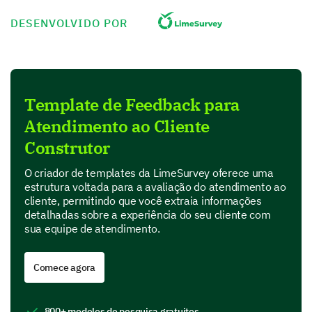
2- Good
3- Average
DESENVOLVIDO POR
4- Poor
5- Very Poor
1
Template de Feedback para
The quality of information provided
Atendimento ao Cliente
The timeliness of our response
Construtor
The professionalism of our staff
O criador de templates da LimeSurvey oferece uma
estrutura voltada para a avaliação do atendimento ao
The resolution provided for your query / issue
cliente, permitindo que você extraia informações
detalhadas sobre a experiência do seu cliente com
sua equipe de atendimento.
Delving Deeper: Specific aspects of
Customer Service
Comece agora
This section asks you to detail your interaction with
our customer service team and point out any areas
800+ modelos de pesquisa gratuitos