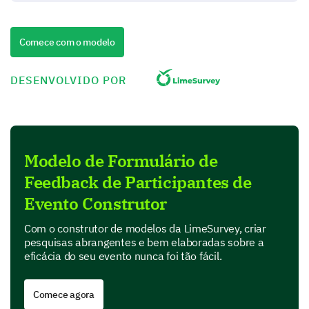
Maybe
Comece com o modelo
Please enter your comment here:
DESENVOLVIDO POR
Modelo de Formulário de
Understanding the Event Highlights
Feedback de Participantes de
Help us identify what worked well and what needs to
Evento Construtor
be improved by reflecting on specific elements of the
event.
Com o construtor de modelos da LimeSurvey, criar
pesquisas abrangentes e bem elaboradas sobre a
Which parts of the event did you enjoy the
eficácia do seu evento nunca foi tão fácil.
most? (select any that apply)
Comece agora
Speakers
Workshops