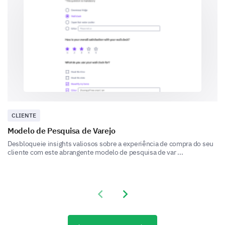
Please provide feedback on the following:
Speaker Delivery
Workshop Content
CLIENTE
Modelo de Pesquisa de Varejo
Networking Opportunities
Desbloqueie insights valiosos sobre a experiência de compra do seu
cliente com este abrangente modelo de pesquisa de var ...
Venue Accessibility
Previous slide
Next slide