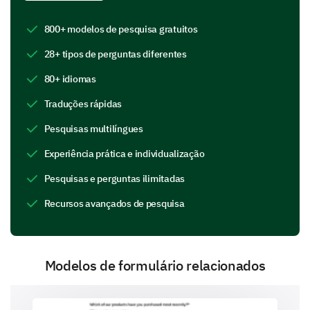
800+ modelos de pesquisa gratuitos
Networking opportunities
28+ tipos de perguntas diferentes
Event organization
Venue facilities
80+ idiomas
Traduções rápidas
Comments:
Food and refreshments
Pesquisas multilíngues
Experiência prática e individualização
Diving Deeper into the Event Aspects
Pesquisas e perguntas ilimitadas
Let's explore your thoughts about certain
components of our event even further.
Recursos avançados de pesquisa
What are your suggestions for improving the
event in the future?
Modelos de formulário relacionados