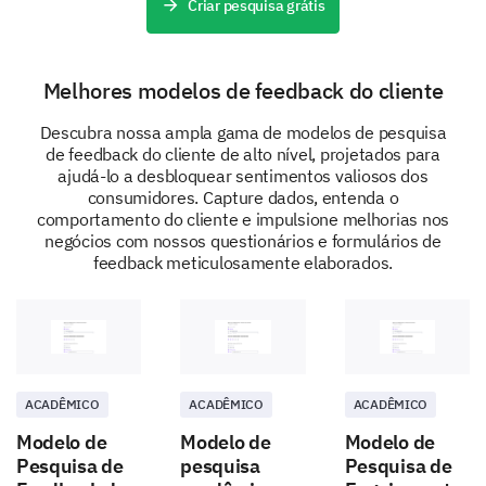
Criar pesquisa grátis
Event Schedule
Melhores modelos de feedback do cliente
Descubra nossa ampla gama de modelos de pesquisa
de feedback do cliente de alto nível, projetados para
Final Reflections and Personal
ajudá-lo a desbloquear sentimentos valiosos dos
consumidores. Capture dados, entenda o
Information
comportamento do cliente e impulsione melhorias nos
negócios com nossos questionários e formulários de
Just a little bit more - your closing thoughts and basic
feedback meticulosamente elaborados.
information will help us to put your feedback in
context.
Is there a specific topic you would like to see
covered in our future events?
ACADÊMICO
ACADÊMICO
ACADÊMICO
Modelo de
Modelo de
Modelo de
Pesquisa de
pesquisa
Pesquisa de