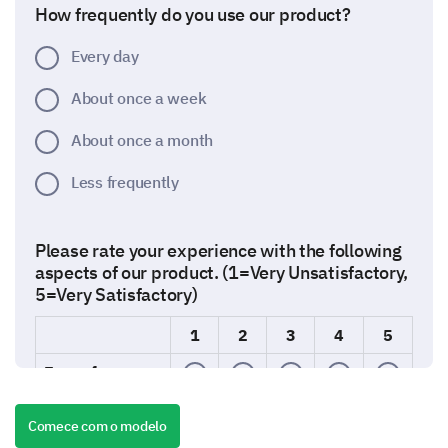
How frequently do you use our product?
Every day
About once a week
About once a month
Less frequently
Please rate your experience with the following
aspects of our product. (1=Very Unsatisfactory,
5=Very Satisfactory)
1
2
3
4
5
Ease of use
Quality
Comece com o modelo