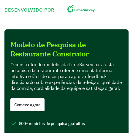
Performance
DESENVOLVIDO POR
Value for money
Product Features
Modelo de Pesquisa de
In this section, we are interested in your perspective
Restaurante Construtor
on specific features of our product.
Which features of our product do you find most
O construtor de modelos da LimeSurvey para esta
useful? (Select all that apply)
pesquisa de restaurante oferece uma plataforma
intuitiva e fácil de usar para capturar feedback
direcionado sobre experiências de refeição, qualidade
Feature A
da comida, cordialidade da equipe e satisfação geral.
Feature B
Comece agora
Feature C
Feature D
800+ modelos de pesquisa gratuitos