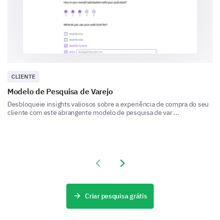
Can you provide a detailed description of a
recent experience with our customer service?
CLIENTE
Modelo de Pesquisa de Varejo
Final Feedback
Desbloqueie insights valiosos sobre a experiência de compra do seu
Share your overall experience and any additional
cliente com este abrangente modelo de pesquisa de var ...
comments you have for us.
Please, share any additional comments or
suggestions you have to improve our
product/services.
Previous slide
Next slide
Criar pesquisa grátis