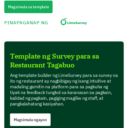
Quality
Magsimula sa template
Performance
PINAPAGANAP NG
Value for money
Product Features
Template ng Survey para sa
In this section, we are interested in your perspective
Restaurant Tagabuo
on specific features of our product.
Which features of our product do you find most
Ang template builder ng LimeSurvey para sa survey na
useful? (Select all that apply)
ito ng restaurant ay nagbibigay ng isang intuitive at
madaling gamitin na platform para sa pagkuha ng
tiyak na feedback tungkol sa karanasan sa pagkain,
Feature A
kalidad ng pagkain, pagiging magiliw ng staff, at
pangkalahatang kasiyahan.
Feature B
Feature C
Magsimula ngayon