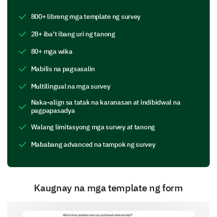
Feature D
800+ libreng mga template ng survey
28+ iba't ibang uri ng tanong
If you could add or change one feature on our
product, what would it be and why?
80+ mga wika
Mabilis na pagsasalin
Multilingual na mga survey
Naka-align sa tatak na karanasan at indibidwal na
pagpapasadya
Customer Support Experience
Walang limitasyong mga survey at tanong
Given the importance of efficient and helpful
Mababang advanced na tampok ng survey
customer support, we would appreciate your
thoughts on your interactions (if any) with our support
team.
On a scale of 1-5, how would you rate our
Kaugnay na mga template ng form
customer service, with 1 being 'Very
Unsatisfactory' and 5 being 'Very Satisfactory'?