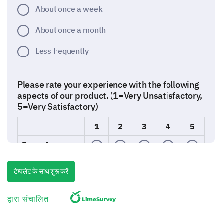
About once a week
About once a month
Less frequently
Please rate your experience with the following
aspects of our product. (1=Very Unsatisfactory,
5=Very Satisfactory)
1
2
3
4
5
Ease of use
Quality
टेम्पलेट के साथ शुरू करें
Performance
द्वारा संचालित
Value for money