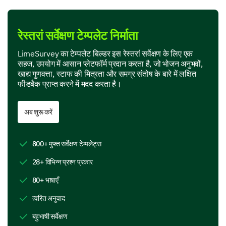
Product Features
रेस्तरां सर्वेक्षण टेम्पलेट निर्माता
In this section, we are interested in your perspective
on specific features of our product.
LimeSurvey का टेम्पलेट बिल्डर इस रेस्तरां सर्वेक्षण के लिए एक
सहज, उपयोग में आसान प्लेटफॉर्म प्रदान करता है, जो भोजन अनुभवों,
Which features of our product do you find most
खाद्य गुणवत्ता, स्टाफ की मित्रता और समग्र संतोष के बारे में लक्षित
useful? (Select all that apply)
फीडबैक प्राप्त करने में मदद करता है।
Feature A
अब शुरू करें
Feature B
Feature C
800+ मुफ्त सर्वेक्षण टेम्पलेट्स
28+ विभिन्न प्रश्न प्रकार
Feature D
80+ भाषाएँ
If you could add or change one feature on our
त्वरित अनुवाद
product, what would it be and why?
बहुभाषी सर्वेक्षण