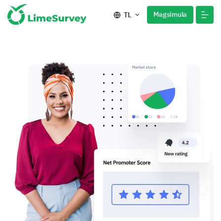
Magsimula
TL