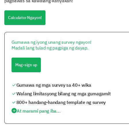
pagbawas sa kawalang-katiyakan!
Calculator Ngayon!
Gumawa ng iyong unang survey ngayon!
Madali lang tulad ng pagpiga ng dayap.
Mag-sign up
Gumawa ng mga survey sa 40+ wika
Walang limitasyong bilang ng mga gumagamit
800+ handang-handang template ng survey
At marami pang iba...