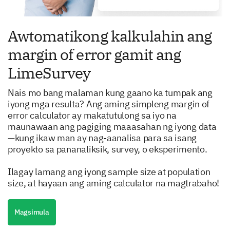
Awtomatikong kalkulahin ang
margin of error gamit ang
LimeSurvey
Nais mo bang malaman kung gaano ka tumpak ang
iyong mga resulta? Ang aming simpleng margin of
error calculator ay makatutulong sa iyo na
maunawaan ang pagiging maaasahan ng iyong data
—kung ikaw man ay nag-aanalisa para sa isang
proyekto sa pananaliksik, survey, o eksperimento.
Ilagay lamang ang iyong sample size at population
size, at hayaan ang aming calculator na magtrabaho!
Magsimula