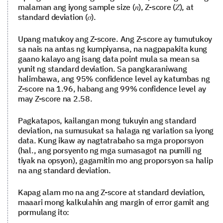
malaman ang iyong sample size (𝑛), Z-score (𝑍), at
standard deviation (𝜎).
Upang matukoy ang Z-score. Ang Z-score ay tumutukoy
sa nais na antas ng kumpiyansa, na nagpapakita kung
gaano kalayo ang isang data point mula sa mean sa
yunit ng standard deviation. Sa pangkaraniwang
halimbawa, ang 95% confidence level ay katumbas ng
Z-score na 1.96, habang ang 99% confidence level ay
may Z-score na 2.58.
Pagkatapos, kailangan mong tukuyin ang standard
deviation, na sumusukat sa halaga ng variation sa iyong
data. Kung ikaw ay nagtatrabaho sa mga proporsyon
(hal., ang porsyento ng mga sumasagot na pumili ng
tiyak na opsyon), gagamitin mo ang proporsyon sa halip
na ang standard deviation.
Kapag alam mo na ang Z-score at standard deviation,
maaari mong kalkulahin ang margin of error gamit ang
pormulang ito: