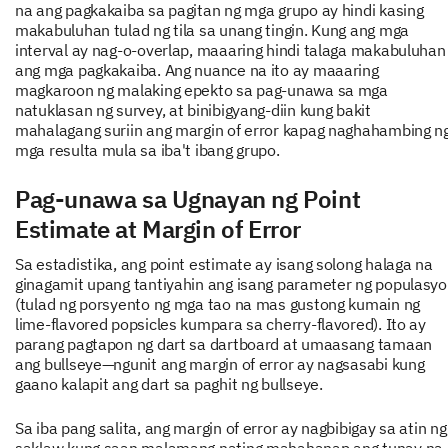
na ang pagkakaiba sa pagitan ng mga grupo ay hindi kasing
makabuluhan tulad ng tila sa unang tingin. Kung ang mga
interval ay nag-o-overlap, maaaring hindi talaga makabuluhan
ang mga pagkakaiba. Ang nuance na ito ay maaaring
magkaroon ng malaking epekto sa pag-unawa sa mga
natuklasan ng survey, at binibigyang-diin kung bakit
mahalagang suriin ang margin of error kapag naghahambing n
mga resulta mula sa iba't ibang grupo.
Pag-unawa sa Ugnayan ng Point
Estimate at Margin of Error
Sa estadistika, ang point estimate ay isang solong halaga na
ginagamit upang tantiyahin ang isang parameter ng populasy
(tulad ng porsyento ng mga tao na mas gustong kumain ng
lime-flavored popsicles kumpara sa cherry-flavored). Ito ay
parang pagtapon ng dart sa dartboard at umaasang tamaan
ang bullseye—ngunit ang margin of error ay nagsasabi kung
gaano kalapit ang dart sa paghit ng bullseye.
Sa iba pang salita, ang margin of error ay nagbibigay sa atin ng