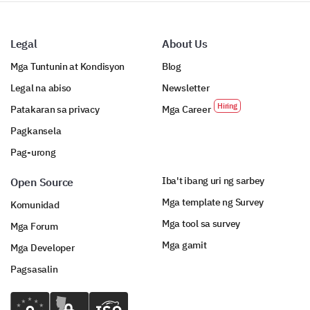
Legal
About Us
Mga Tuntunin at Kondisyon
Blog
Legal na abiso
Newsletter
Patakaran sa privacy
Mga Career
Pagkansela
Pag-urong
Iba't ibang uri ng sarbey
Open Source
Mga template ng Survey
Komunidad
Mga tool sa survey
Mga Forum
Mga gamit
Mga Developer
Pagsasalin