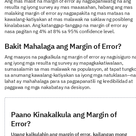
Ang mas maliit na margin of error ay nagpapahiwatig na ang
resulta ng iyong survey ay mas maaasahan, habang ang mas
malaking margin of error ay nagpapakita ng mas mataas na
kawalang-katiyakan at mas malawak na saklaw ng posibleng
kinalabasan. Ang katanggap-tanggap na margin of error ay
nasa pagitan ng 4% at 8% sa 95% confidence level.
Bakit Mahalaga ang Margin of Error?
Ang maayos na pagkalkula ng margin of error ay nagsisiguro n
ang iyong mga resulta ng survey ay mapagkakatiwalaan,
sumasalamin sa mas malawak na populasyon, at tapat tungko
sa anumang kawalang-katiyakan sa iyong mga natuklasan—na
lahat ay mahahalaga para sa pagpapanatili ng kredibilidad at
paggawa ng mga nakabatay na desisyon.
Paano Kinakalkula ang Margin of
Error?
Upang kalkulahin ang margin of error, kailangan mong