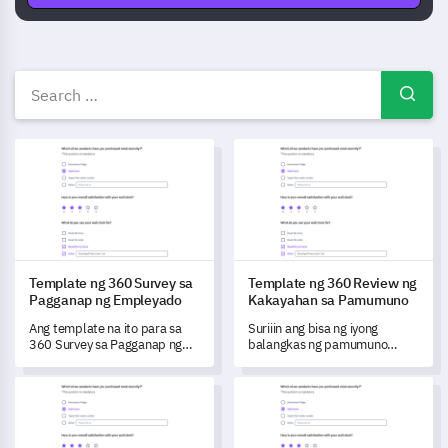
360 Degree na Pagsusuri mga
Template ng 360 Survey sa Pagganap ng Empleyado
Template ng 360 Review ng 
Template ng 360 Survey sa
Template ng 360 Review ng
Pagganap ng Empleyado
Kakayahan sa Pamumuno
Ang template na ito para sa
Suriiin ang bisa ng iyong
360 Survey sa Pagganap ng
balangkas ng pamumuno
Empleyado ay nagbibigay-
gamit ang komprehensibong
daan sa iyo upang masusing
'Template ng 360 Review ng
Template ng 360 Feedback para sa Kasanayan sa Pamamaha
Template ng 360 Survey sa Org
suriin ang kakayahan ng
Kakayahan sa Pamumuno'.
indibidwal at koponan,
matuklasan ang mga
pangunahing pananaw sa