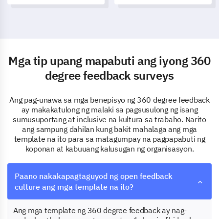
at maunawaan ang
nagbibigay-daan sa iyo upang
motibasyon ng mga
makuha ang datos mula sa
empleyado sa iyong
iba't ibang pananaw sa loob ng
organisasyon.
iyong organisasyon.
Mga tip upang mapabuti ang iyong 360
degree feedback surveys
Ang pag-unawa sa mga benepisyo ng 360 degree feedback
ay makakatulong ng malaki sa pagsusulong ng isang
sumusuportang at inclusive na kultura sa trabaho. Narito
ang sampung dahilan kung bakit mahalaga ang mga
template na ito para sa matagumpay na pagpapabuti ng
koponan at kabuuang kalusugan ng organisasyon.
Paano nakakapagtaguyod ng open feedback
culture ang mga template na ito?
Ang mga template ng 360 degree feedback ay nag-