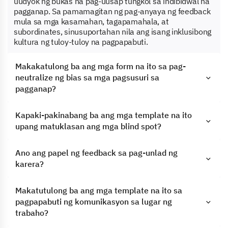
uudyok ng bukas na pag-uusap tungkol sa indibidwal na
pagganap. Sa pamamagitan ng pag-anyaya ng feedback
mula sa mga kasamahan, tagapamahala, at
subordinates, sinusuportahan nila ang isang inklusibong
kultura ng tuloy-tuloy na pagpapabuti.
Makakatulong ba ang mga form na ito sa pag-
neutralize ng bias sa mga pagsusuri sa
pagganap?
Kapaki-pakinabang ba ang mga template na ito
upang matuklasan ang mga blind spot?
Ano ang papel ng feedback sa pag-unlad ng
karera?
Makatutulong ba ang mga template na ito sa
pagpapabuti ng komunikasyon sa lugar ng
trabaho?