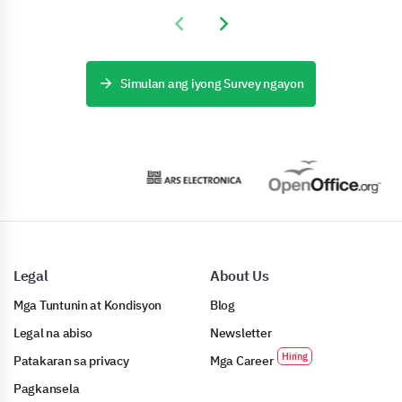
Previous slide
Next slide
Simulan ang iyong Survey ngayon
Legal
About Us
Mga Tuntunin at Kondisyon
Blog
Legal na abiso
Newsletter
Patakaran sa privacy
Mga Career
Pagkansela