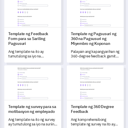
dinamika ng iyong koponan,
na pag-unlad upang ma-
kasanayan sa pamumuno,
unlock ang potensyal para sa
propesyonalismo, at mga
paglago.
personal na katangian.
Template ng Feedback
Template ng Pagsusuri ng
Form para sa Sariling
360 na Pagsusuri ng
Pagsusuri
Miyembro ng Koponan
Ang template na ito ay
Palayain ang kapangyarihan ng
tumutulong sa iyo na
360-degree feedback gamit
matuklasan ang malalim na
ang komprehensibong
pananaw tungkol sa mga
template na ito, na dinisenyo
Template ng survey para sa motibasyon ng empleyado
Template ng 360 Degree Fee
empleyado ukol sa kanilang
upang tulungan kang
kakayahan, pagganap, at mga
maunawaan at suriin ang mga
pangangailangan sa
kakayahan, pagganap, at
propesyonal na pag-unlad.
dinamika ng iyong miyembro
ng koponan.
Template ng survey para sa
Template ng 360 Degree
motibasyon ng empleyado
Feedback
Ang template na ito ng survey
Ang komprehensibong
ay tumutulong sa iyo na suriin
template ng survey na ito ay