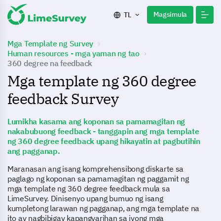
Magsimula
TL
Mga Template ng Survey
Human resources - mga yaman ng tao
360 degree na feedback
Mga template ng 360 degree
feedback Survey
Lumikha kasama ang koponan sa pamamagitan ng
nakabubuong feedback - tanggapin ang mga template
ng 360 degree feedback upang hikayatin at pagbutihin
ang pagganap.
Maranasan ang isang komprehensibong diskarte sa
paglago ng koponan sa pamamagitan ng paggamit ng
mga template ng 360 degree feedback mula sa
LimeSurvey. Dinisenyo upang bumuo ng isang
kumpletong larawan ng pagganap, ang mga template na
ito ay nagbibigay kapangyarihan sa iyong mga