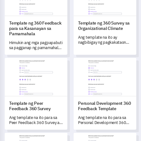
kultura ng organisasyon, at
tukuyin ang mga potensyal na
lugar para sa pagpapahusay
ng kasanayan.
Template ng 360 Feedback
Template ng 360 Survey sa
para sa Kasanayan sa
Organizational Climate
Pamamahala
Ang template na ito ay
nagbibigay ng pagkakataon
Himukin ang mga pagpapabuti
upang makakuha ng mga
sa pagganap ng pamamahala
pananaw sa iyong
gamit ang komprehensibong
organizational climate, mas
360 feedback template na ito.
Template ng Peer Feedback 360 Survey
Personal Development 360 F
maunawaan ang kasiyahan ng
empleyado at matukoy ang
mga lugar para sa
pagpapabuti.
Template ng Peer
Personal Development 360
Feedback 360 Survey
Feedback Template
Ang template na ito para sa
Ang template na ito para sa
Peer Feedback 360 Survey ay
Personal Development 360
nagbibigay-daan sa iyo na
Feedback ay tumutulong sa
makuha ang malalalim na
iyo na masusing suriin ang
Template ng Feedback Form para sa Sariling Pagsusuri
Template ng Pagsusuri ng 360
pananaw sa kolaboratibong
iyong pag-unlad sa personal