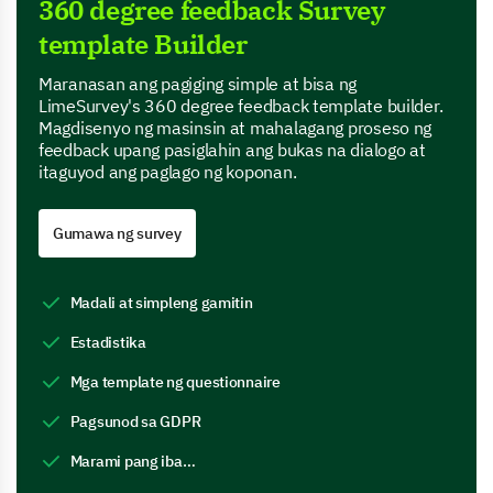
360 degree feedback Survey
template Builder
Maranasan ang pagiging simple at bisa ng
LimeSurvey's 360 degree feedback template builder.
Magdisenyo ng masinsin at mahalagang proseso ng
feedback upang pasiglahin ang bukas na dialogo at
itaguyod ang paglago ng koponan.
Gumawa ng survey
Madali at simpleng gamitin
Estadistika
Mga template ng questionnaire
Pagsunod sa GDPR
Marami pang iba…