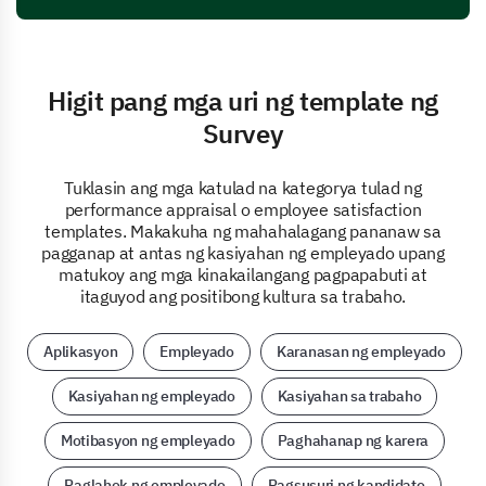
Higit pang mga uri ng template ng
Survey
Tuklasin ang mga katulad na kategorya tulad ng
performance appraisal o employee satisfaction
templates. Makakuha ng mahahalagang pananaw sa
pagganap at antas ng kasiyahan ng empleyado upang
matukoy ang mga kinakailangang pagpapabuti at
itaguyod ang positibong kultura sa trabaho.
Aplikasyon
Empleyado
Karanasan ng empleyado
Kasiyahan ng empleyado
Kasiyahan sa trabaho
Motibasyon ng empleyado
Paghahanap ng karera
Paglahok ng empleyado
Pagsusuri ng kandidato