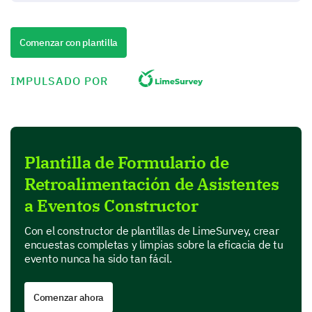
Quizás
Comenzar con plantilla
Por favor, escriba la justificación de su respuesta
aquí:
IMPULSADO POR
Plantilla de Formulario de
Comprendiendo los Puntos Destacados
Retroalimentación de Asistentes
del Evento
a Eventos Constructor
Ayúdanos a identificar qué funcionó bien y qué
Con el constructor de plantillas de LimeSurvey, crear
necesita mejorar reflexionando sobre elementos
encuestas completas y limpias sobre la eficacia de tu
específicos del evento.
evento nunca ha sido tan fácil.
¿Qué partes del evento disfrutaste más?
(selecciona las que apliquen)
Comenzar ahora