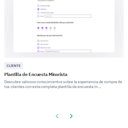
Por favor proporciona comentarios sobre lo
siguiente:
Presentación del Ponente
CLIENTE
Plantilla de Encuesta Minorista
Descubre valiosos conocimientos sobre la experiencia de compra de
Contenido del Taller
tus clientes con esta completa plantilla de encuesta m ...
Oportunidades de Networking
Previous slide
Next slide