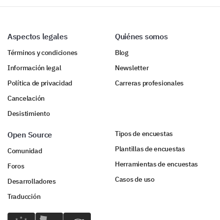
de mejora y
aumentar la
efectividad de la
¿Cuál es tu género?
plataforma.
Aspectos legales
Quiénes somos
Términos y condiciones
Blog
Femenino
Masculino
Información legal
Newsletter
Política de privacidad
Carreras profesionales
Cancelación
Desistimiento
Tipos de encuestas
Open Source
Plantillas de encuestas
Comunidad
Herramientas de encuestas
Foros
Casos de uso
Desarrolladores
Traducción