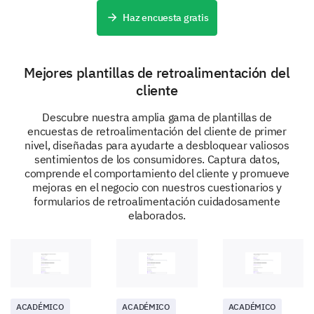
Haz encuesta gratis
Accesibilidad del Lugar
Mejores plantillas de retroalimentación del
cliente
Horario del Evento
Descubre nuestra amplia gama de plantillas de
encuestas de retroalimentación del cliente de primer
nivel, diseñadas para ayudarte a desbloquear valiosos
sentimientos de los consumidores. Captura datos,
comprende el comportamiento del cliente y promueve
mejoras en el negocio con nuestros cuestionarios y
Reflexiones Finales e Información
formularios de retroalimentación cuidadosamente
Personal
elaborados.
Solo un poco más: tus pensamientos finales e
información básica nos ayudarán a contextualizar tus
comentarios.
¿Hay algún tema específico que te gustaría que
ACADÉMICO
ACADÉMICO
ACADÉMICO
se tratara en nuestros futuros eventos?