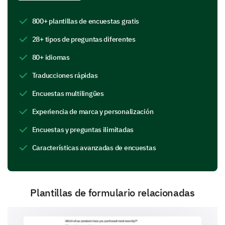
Ponentes
Talleres
800+ plantillas de encuestas gratis
28+ tipos de preguntas diferentes
Oportunidades de Networking
80+ idiomas
Traducciones rápidas
Organización del Evento
Encuestas multilingües
Instalaciones del Lugar
Comida y Bebidas
Experiencia de marca y personalización
Encuestas y preguntas ilimitadas
Otro:
Características avanzadas de encuestas
Profundizando en los Aspectos del Evento
Exploramos aún más tus pensamientos sobre ciertos
componentes de nuestro evento.
Plantillas de formulario relacionadas
¿Cuáles son tus sugerencias para mejorar el
evento en el futuro?