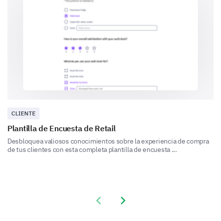
Please provide feedback on the following:
Speaker Delivery
Workshop Content
CLIENTE
Plantilla de Encuesta de Retail
Networking Opportunities
Desbloquea valiosos conocimientos sobre la experiencia de compra
de tus clientes con esta completa plantilla de encuesta ...
Venue Accessibility
Previous slide
Next slide