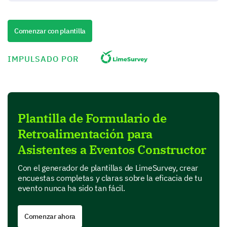
Maybe
Comenzar con plantilla
Please enter your comment here:
IMPULSADO POR
Plantilla de Formulario de
Understanding the Event Highlights
Retroalimentación para
Help us identify what worked well and what needs to
Asistentes a Eventos Constructor
be improved by reflecting on specific elements of the
event.
Con el generador de plantillas de LimeSurvey, crear
encuestas completas y claras sobre la eficacia de tu
Which parts of the event did you enjoy the
evento nunca ha sido tan fácil.
most? (select any that apply)
Comenzar ahora
Speakers
Workshops