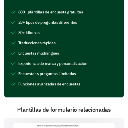
800+ plantillas de encuesta gratuitas
Networking opportunities
28+ tipos de preguntas diferentes
Event organization
Venue facilities
80+ idiomas
Traducciones rápidas
Comments:
Food and refreshments
Encuestas multilingües
Experiencia de marca y personalización
Diving Deeper into the Event Aspects
Encuestas y preguntas ilimitadas
Let's explore your thoughts about certain
components of our event even further.
Funciones avanzadas de encuestas
What are your suggestions for improving the
event in the future?
Plantillas de formulario relacionadas