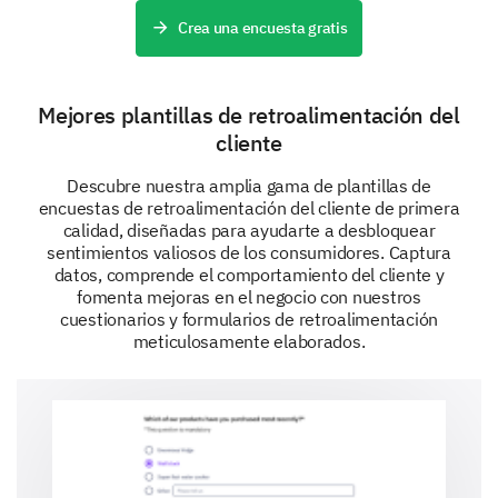
Crea una encuesta gratis
Event Schedule
Mejores plantillas de retroalimentación del
cliente
Final Reflections and Personal
Descubre nuestra amplia gama de plantillas de
encuestas de retroalimentación del cliente de primera
Information
calidad, diseñadas para ayudarte a desbloquear
Just a little bit more - your closing thoughts and basic
sentimientos valiosos de los consumidores. Captura
information will help us to put your feedback in
datos, comprende el comportamiento del cliente y
context.
fomenta mejoras en el negocio con nuestros
cuestionarios y formularios de retroalimentación
Is there a specific topic you would like to see
meticulosamente elaborados.
covered in our future events?