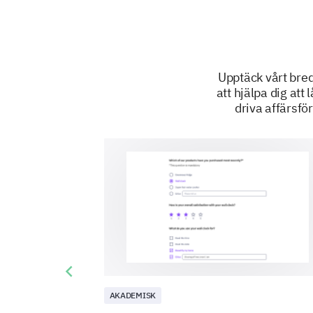
Upptäck vårt bre
att hjälpa dig at
driva affärsf
Previous slide
AKADEMISK