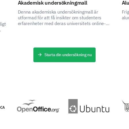
Female
Male
Akademisk undersökningmall
Al
Denna akademiska undersökningmall är
Fri
utformad för att få insikter om studenters
alu
erfarenheter med deras universitets online-
ligt
DRIVS AV
lärplattform, vilket hjälper intressenter att
.
identifiera områden för förbättring och öka
plattformens effektivitet.
Starta din undersökning nu