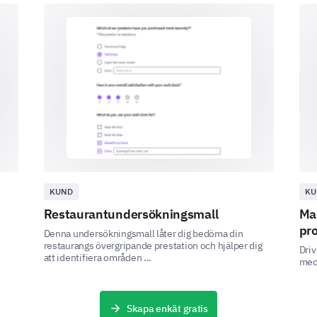
Event Schedule
Final Reflections and Personal Informa
Just a little bit more - your closing thoughts and 
your feedback in context.
KUND
KU
Is there a specific topic you would like to s
Restaurantundersökningsmall
Mal
pr
Denna undersökningsmall låter dig bedöma din
restaurangs övergripande prestation och hjälper dig
Driv
att identifiera områden ...
med 
Please share your age and years of industry
Skapa enkät gratis