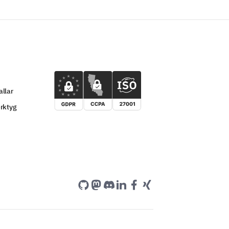
llar
rktyg