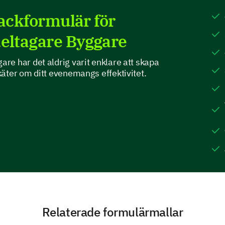
backformulär för
What are your suggestions for improving the 
ltagare Byggare
e har det aldrig varit enklare att skapa
äter om ditt evenemangs effektivitet.
Please provide feedback on the following:
Speaker Delivery
Work
Networking Opportunities
Venue
Relaterade formulärmallar