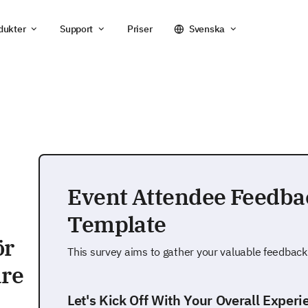
dukter
Support
Priser
Svenska
Event Attendee Feedb
Template
ör
This survey aims to gather your valuable feedback
re
Let's Kick Off With Your Overall Experi