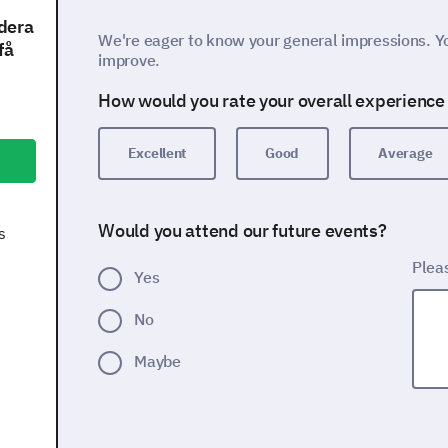
dera
We're eager to know your general impressions. Yo
få
improve.
How would you rate your overall experience 
Excellent
Good
Average
Would you attend our future events?
s
Plea
Yes
No
Maybe