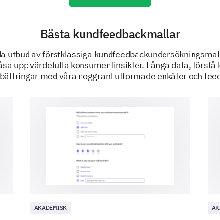
Age
Bästa kundfeedbackmallar
da utbud av förstklassiga kundfeedbackundersökningsmall
Industry
t låsa upp värdefulla konsumentinsikter. Fånga data, först
örbättringar med våra noggrant utformade enkäter och fee
Experience
What is your gender?
AKADEMISK
AK