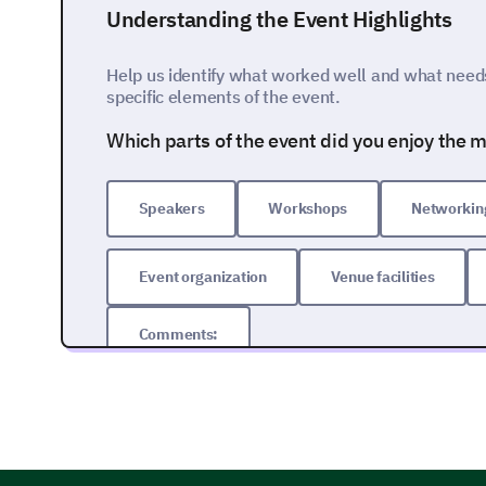
Understanding the Event Highlights
Help us identify what worked well and what needs
specific elements of the event.
Which parts of the event did you enjoy the m
Speakers
Workshops
Networking
Event organization
Venue facilities
Comments:
Diving Deeper into the Event Aspects
Let's explore your thoughts about certain compone