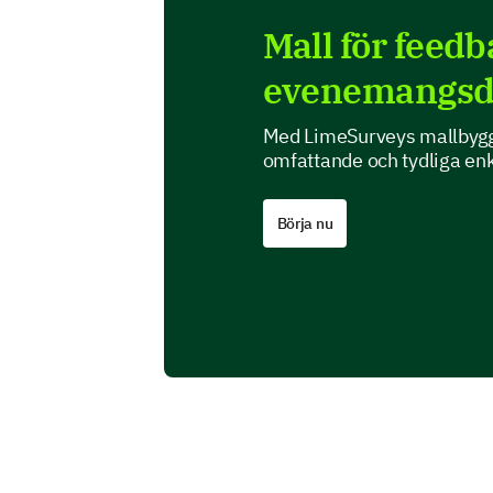
Mall för feed
evenemangsde
Med LimeSurveys mallbyggar
omfattande och tydliga enk
Börja nu