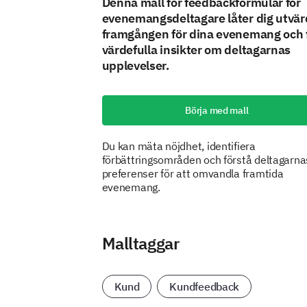
Denna mall för feedbackformulär för
evenemangsdeltagare låter dig utvär
framgången för dina evenemang och 
värdefulla insikter om deltagarnas
upplevelser.
Börja med mall
Du kan mäta nöjdhet, identifiera
förbättringsområden och förstå deltagarna
preferenser för att omvandla framtida
evenemang.
Malltaggar
Kund
Kundfeedback