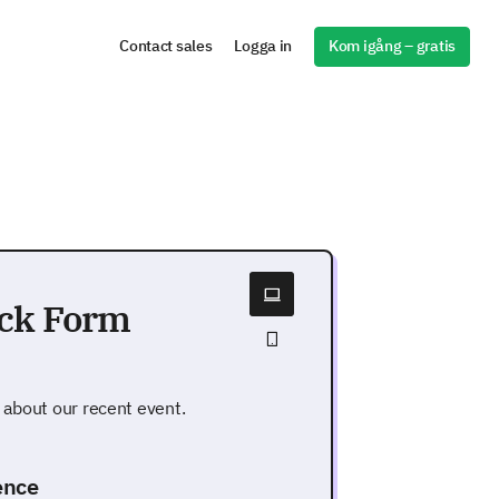
Kom igång – gratis
Contact sales
Logga in
ack Form
 about our recent event.
ence