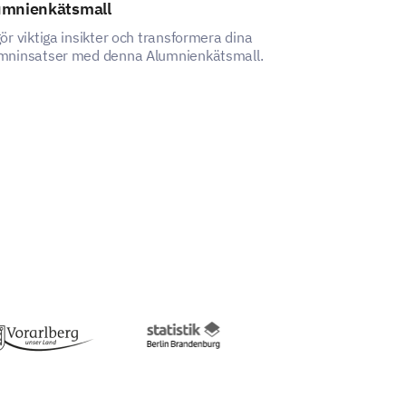
umnienkätsmall
Enkätmall för
gör viktiga insikter och transformera dina
Denna mall låte
mninsatser med denna Alumnienkätsmall.
förståelse för d
banktjänster, vil
luckor och låsa 