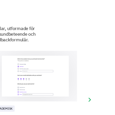
ar, utformade för
å kundbeteende och
dbackformulär.
Next slide
ADEMISK
KUND