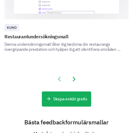
Your Preferences and Expectations
KUND
This section is about your preferences and
Restaurantundersökningsmall
expectations from our customer service team. Your
feedback will help shape our customer service
Denna undersökningsmall låter dig bedöma din restaurangs
strategies.
övergripande prestation och hjälper dig att identifiera områden ...
What qualities do you value the most in
customer service?
Previous slide
Next slide
Professionalism
Skapa enkät gratis
Empathy
Bästa feedbackformulärsmallar