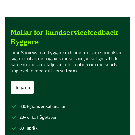
4- Poor
5- Very Poor
1
Mallar för kundservicefeedback
The quality of information provided
Byggare
The timeliness of our response
LimeSurveys mallbyggare erbjuder en ram som riktar
sig mot utvärdering av kundservice, vilket gör att du
The professionalism of our staff
kan extrahera detaljerad information om din kunds
upplevelse med ditt servisteam.
The resolution provided for your query / issue
Börja nu
Delving Deeper: Specific aspects of
Customer Service
800+ gratis enkätsmallar
This section asks you to detail your interaction with
28+ olika frågetyper
our customer service team and point out any areas
for improvement.
80+ språk