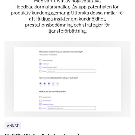
Med vårt urval av högkvalitativa
feedbackformulärsmallar, lås upp potentialen för
produktiv kundengagemang. Utforska dessa mallar för
att få djupa insikter om kundnöjdhet,
Knowledge
prestationsbedömning och strategier för
tjänsteförbättring.
Responsiveness
Issue Resolution
ANNAT
Other, Please specify: