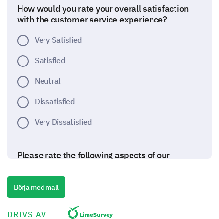
How would you rate your overall satisfaction
with the customer service experience?
Very Satisfied
Satisfied
Neutral
Dissatisfied
Very Dissatisfied
Please rate the following aspects of our
customer service:
Börja med mall
1- Excellent
2- Good
3- Average
DRIVS AV