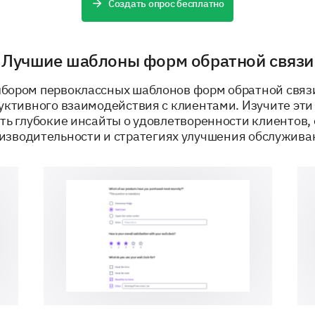
Создать опрос бесплатно
Responsiveness
Лучшие шаблоны форм обратной связи
Issue Resolution
бором первоклассных шаблонов форм обратной связ
уктивного взаимодействия с клиентами. Изучите эти
ть глубокие инсайты о удовлетворенности клиентов,
Other, Please specify:
изводительности и стратегиях улучшения обслужива
ПРИДАНО