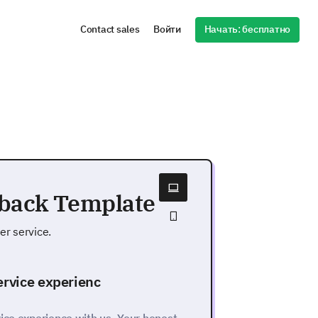
Начать: бесплатно
Contact sales
Войти
dback Template
er service.
ervice experienc