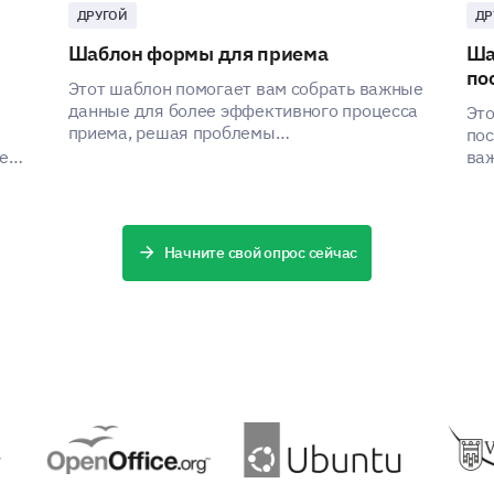
ДРУГОЙ
ДР
Шаблон формы для приема
Ша
по
Этот шаблон помогает вам собрать важные
данные для более эффективного процесса
Это
приема, решая проблемы
пос
заинтересованных сторон за счет сбора
ей,
важ
критической информации.
пом
 по
Начните свой опрос сейчас