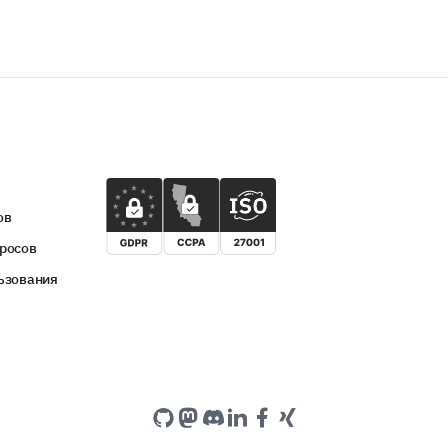
ов
росов
ьзования