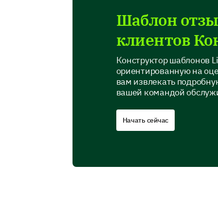
Шаблон отзы
клиентов Ко
Конструктор шаблонов Li
ориентированную на оце
вам извлекать подробну
вашей командой обслуж
Начать сейчас