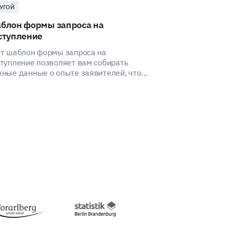
УГОЙ
ДРУГОЙ
блон формы запроса на
Шаблон удов
ступление
программой 
т шаблон формы запроса на
Этот шаблон п
тупление позволяет вам собирать
представление
ные данные о опыте заявителей, что
родителей и у
огает выявить аспекты для улучшения.
после школы.