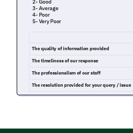
2- Good
3- Average
4- Poor
5- Very Poor
The quality of information provided
The timeliness of our response
The professionalism of our staff
The resolution provided for your query / issue
Delving Deeper: Specific aspects of Cu
This section asks you to detail your interaction 