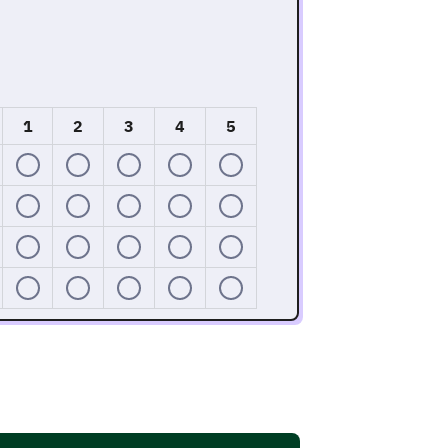
1
2
3
4
5
stomer Service
with our customer service team and