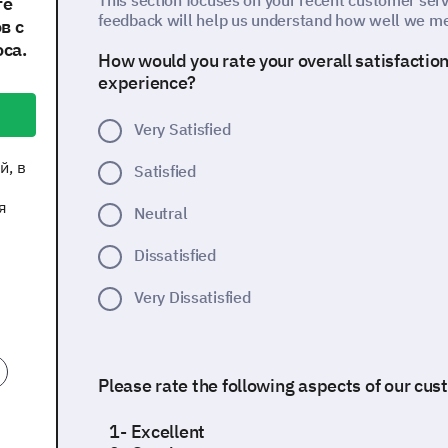
This section focuses on your recent customer serv
те
feedback will help us understand how well we me
в с
са.
How would you rate your overall satisfactio
experience?
Very Satisfied
й, в
Satisfied
я
Neutral
Dissatisfied
Very Dissatisfied
Please rate the following aspects of our cus
1- Excellent