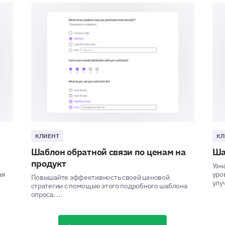
Other, Please specify:
Your Preferences and Expectations
This section is about your preferences and expect
team. Your feedback will help shape our customer
What qualities do you value the most in cus
КЛИЕНТ
КЛ
Professionalism
Шаблон обратной связи по ценам на
Ша
продукт
ю
Узн
ая
уро
Повышайте эффективность своей ценовой
улу
Empathy
стратегии с помощью этого подробного шаблона
опроса. ...
Knowledge