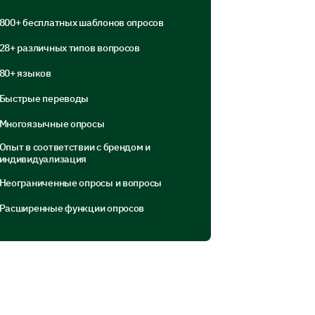
800+ бесплатных шаблонов опросов
rticularly liked or your
28+ различных типов вопросов
r customer service?
80+ языков
Быстрые переводы
Многоязычные опросы
Опыт в соответствии с брендом и
индивидуализация
 in our customer service?
Неограниченные опросы и вопросы
Расширенные функции опросов