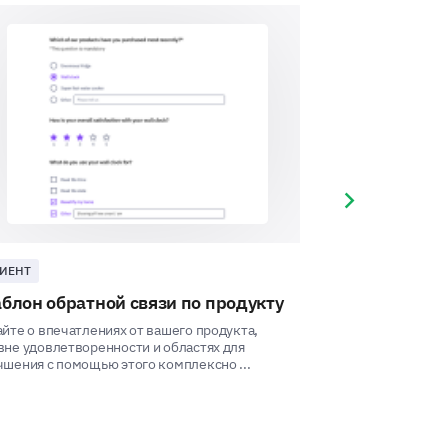
ations from our customer service
Next slide
 service strategies.
tomer service?
ИЕНТ
КЛИЕНТ
блон обратной связи по продукту
Шаблон опрос
магазине
айте о впечатлениях от вашего продукта,
вне удовлетворенности и областях для
Повышайте удовл
чшения с помощью этого комплексно ...
помощью этого и
чтобы лучше поня