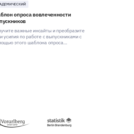
АДЕМИЧЕСКИЙ
КЛИЕНТ
блон опроса вовлеченности
Шаблон опро
пускников
услугам
учите важные инсайты и преобразите
Этот шаблон п
и усилия по работе с выпускниками с
понять опыт в
ощью этого шаблона опроса
банковскими у
леченности выпускников.
недостатки и 
улучшения.