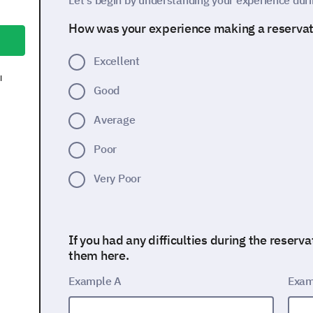
Let's begin by understanding your experience duri
How was your experience making a reservat
Excellent
ы
Good
Average
Poor
Very Poor
If you had any difficulties during the reserv
them here.
Example A
Exam