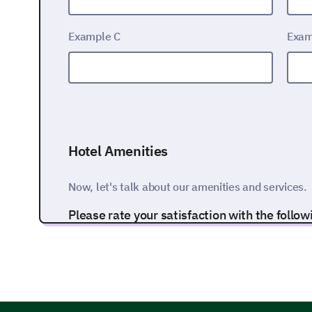
Example C
Exam
Hotel Amenities
Now, let's talk about our amenities and services.
Please rate your satisfaction with the follo
1
2
Room Comfort
Food & Beverages