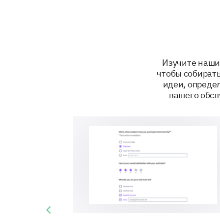
Изучите наши
чтобы собират
идеи, опреде
вашего обс
Previous slide