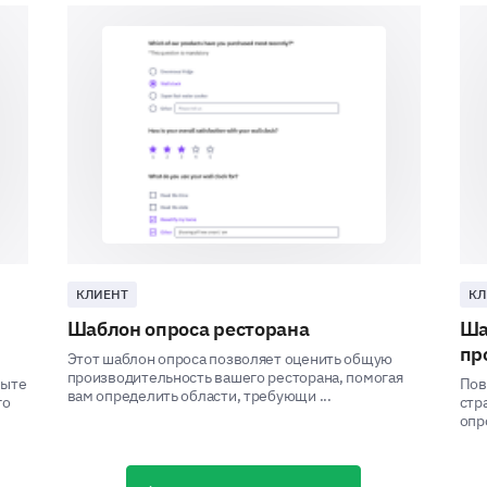
Let's discuss your interactions with our staff.
Were the hotel staff friendly and helpful?
Yes
No
Somewhat
If you had any unfavorable experiences with 
КЛИЕНТ
КЛ
Шаблон опроса ресторана
Ша
пр
Этот шаблон опроса позволяет оценить общую
производительность вашего ресторана, помогая
пыте
Пов
вам определить области, требующи ...
Overall Hotel Experience
го
стр
опро
Lastly, let's discuss your overall experience.