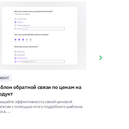
the staff, please describe.
Next slide
ИЕНТ
КЛИЕНТ
блон обратной связи по ценам на
Шаблон обрат
одукт
Узнайте о впечат
уровне удовлетво
ышайте эффективность своей ценовой
улучшения с помо
атегии с помощью этого подробного шаблона
са. ...