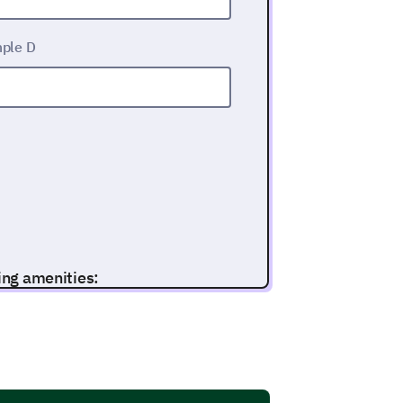
ple D
wing amenities:
3
4
5