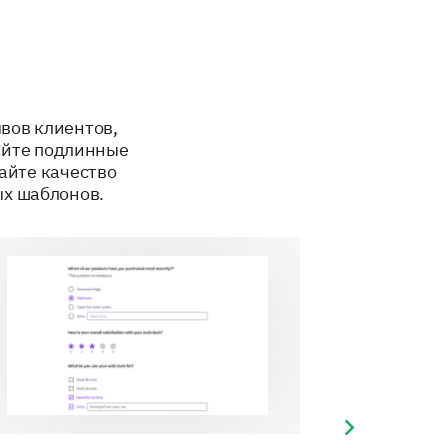
вов клиентов,
айте подлинные
айте качество
х шаблонов.
Next slide