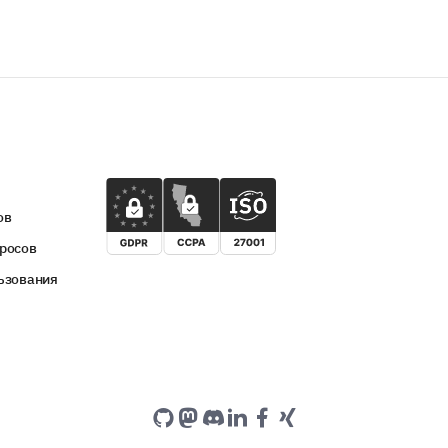
ов
росов
ьзования