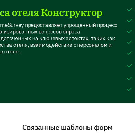
Swimming pool
са отеля Конструктор
Spa facilities
imeSurvey предоставляет упрощенный процесс
ализированных вопросов опроса
Gym / Fitness center
доточенных на ключевых аспектах, таких как
ства отеля, взаимодействие с персоналом и
в отеле.
If you have any suggestions for improving a
share them here.
Hotel Staff Interaction
Связанные шаблоны форм