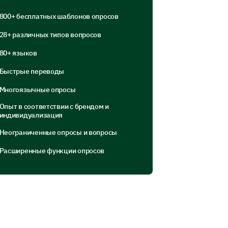
800+ бесплатных шаблонов опросов
28+ различных типов вопросов
80+ языков
Быстрые переводы
Многоязычные опросы
ny of the above amenities, please
Опыт в соответствии с брендом и
индивидуализация
Неограниченные опросы и вопросы
Расширенные функции опросов