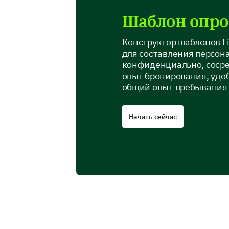
Шаблон опро
Конструктор шаблонов L
для составления персон
конфиденциально, сосре
опыт бронирования, удоб
общий опыт пребывания 
Начать сейчас