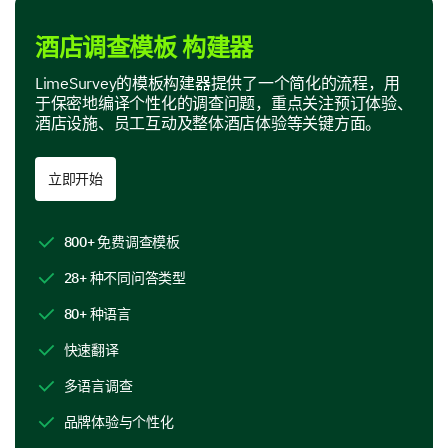
示例 D
酒店调查模板 构建器
LimeSurvey的模板构建器提供了一个简化的流程，用
于保密地编译个性化的调查问题，重点关注预订体验、
酒店设施、员工互动及整体酒店体验等关键方面。
酒店设施
现在，让我们来谈谈我们的设施和服务。
立即开始
请评价您对以下设施的满意度：
800+ 免费调查模板
1
2
3
4
5
28+ 种不同问答类型
房间舒适度
80+ 种语言
餐饮服务
快速翻译
游泳池
多语言调查
水疗设施
品牌体验与个性化