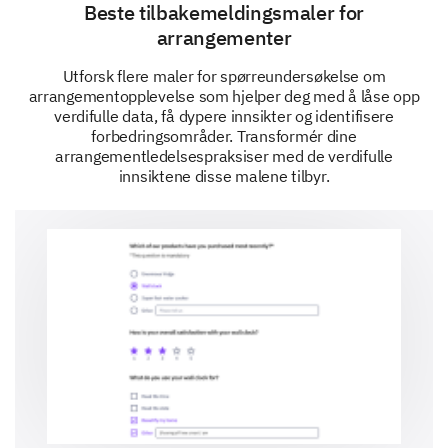
Beste tilbakemeldingsmaler for
How likely are you to recommend our virtual
arrangementer
events to a colleague or contact?
Utforsk flere maler for spørreundersøkelse om
arrangementopplevelse som hjelper deg med å låse opp
verdifulle data, få dypere innsikter og identifisere
forbedringsområder. Transformér dine
arrangementledelsespraksiser med de verdifulle
How likely are you to attend future virtual
innsiktene disse malene tilbyr.
events from us?