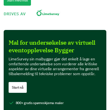
Start med mal
Event Content
DRIVES AV
In this section, we're interested in your thoughts
about the content presented during the event.
Please rate the following aspects of the event
content:
Mal for undersøkelse av virtuell
eventopplevelse Bygger
Scale: 1-Strongly Disagree, 2-Disagree, 3-
Neutral, 4-Agree, 5-Strongly Agree
LimeSurvey sin malbygger gjør det enkelt å lage en
omfattende undersøkelse som vurderer alle kritiske
aspekter av dine virtuelle arrangementer fra generell
1
2
3
tilbakemelding til tekniske problemer som oppstår.
The content was relevant to me.
Start nå
The content was engaging.
The presenters were knowledgeable.
800+ gratis spørreskjema maler