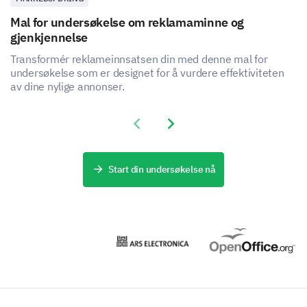
Mal for undersøkelse om reklamaminne og
gjenkjennelse
Transformér reklameinnsatsen din med denne mal for
undersøkelse som er designet for å vurdere effektiviteten
Decision Influencers
av dine nylige annonser.
Finally, we want to understand how our brand value
proposition influences your purchase decisions.
Previous slide
Next slide
Do the following elements of our brand value
proposition influence your decision to purchase
Start din undersøkelse nå
our products?
Yes
Uncertain
No
Quality
Customer service
Price