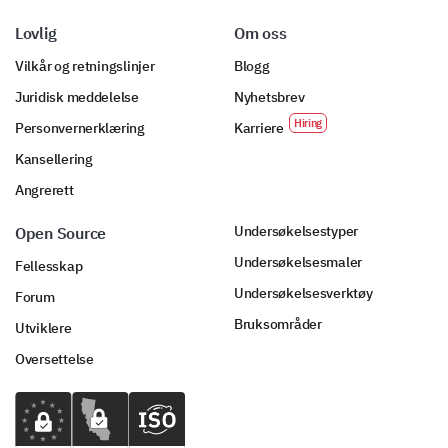
Innovation
Lovlig
Om oss
Sustainability
Vilkår og retningslinjer
Blogg
Juridisk meddelelse
Nyhetsbrev
Can you describe an incident where our brand
Personvernerklæring
Karriere
value proposition influenced you either to or
Kansellering
not to make a purchase?
Angrerett
Undersøkelsestyper
Open Source
Undersøkelsesmaler
Fellesskap
Undersøkelsesverktøy
Forum
Bruksområder
Utviklere
Oversettelse