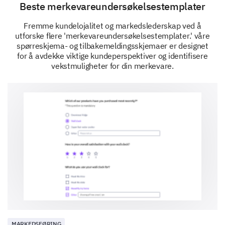
Beste merkevareundersøkelsestemplater
Comparing to Competitors
Fremme kundelojalitet og markedslederskap ved å
Next, we'd like to understand how our brand
utforske flere 'merkevareundersøkelsestemplater.' våre
compares to competitors in your opinion.
spørreskjema- og tilbakemeldingsskjemaer er designet
for å avdekke viktige kundeperspektiver og identifisere
Compared to our competitors, how would you
vekstmuligheter for din merkevare.
rate our brand on the value proposition?
Options:
- Much better
- Slightly better
- About the same
- Slightly worse
- Much worse
1
2
3
4
5
Can you explain why you rated us that way in
comparison to our competitors?
MARKEDSFØRING