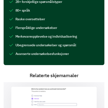
28+ forskjellige spørsmålstyper
80+ språk
Which features do you appreciate most about
Raske oversettelser
our brand? (Choose up to 3)
Flerspråklige undersøkelser
Quality
Merkevareopplevelse og individualisering
Ubegrensede undersøkelser og spørsmål
Avanserte undersøkelsesfunksjoner
Customer service
Relaterte skjemamaler
Price