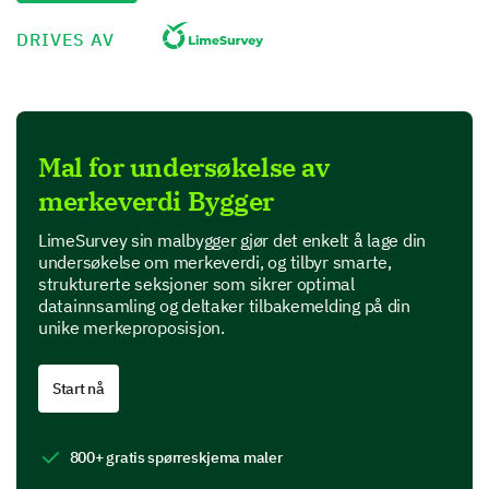
Perception of Our Brand Features
DRIVES AV
Now, let's delve into our brand features and what
value they bring.
How do you rate the importance of the
Mal for undersøkelse av
following brand features in our value
proposition? (1 = Not important, 5 = Very
merkeverdi Bygger
important)
LimeSurvey sin malbygger gjør det enkelt å lage din
1
2
3
4
5
undersøkelse om merkeverdi, og tilbyr smarte,
strukturerte seksjoner som sikrer optimal
Quality
datainnsamling og deltaker tilbakemelding på din
unike merkeproposisjon.
Customer service
Price
Start nå
Innovation
800+ gratis spørreskjema maler
Sustainability