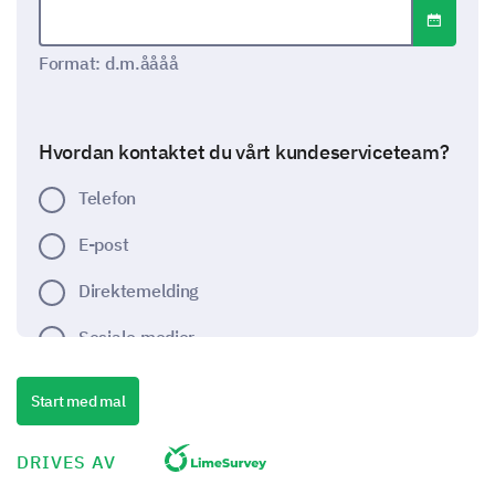
Datoformat: d.m.åååå
Format: d.m.åååå
Hvordan kontaktet du vårt kundeserviceteam?
Telefon
E-post
Direktemelding
Sosiale medier
Start med mal
Din erfaring med vårt kundeserviceteam
Vi vil gjerne forstå dine erfaringer og spesifikke
DRIVES AV
interaksjoner med våre kundeservicerepresentanter.