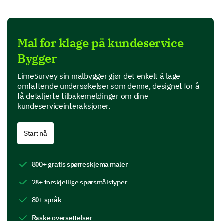
Vennligst vurder ditt tilfredshetsnivå på
følgende aspekter av vår kundeservice.
Mal for klage på kundeservice
1 (Ikke fornøyd) til 10 (Svært fornøyd)
Bygger
1
2
3
4
5
6
LimeSurvey sin malbygger gjør det enkelt å lage
omfattende undersøkelser som denne, designet for å
Tid til respons
få detaljerte tilbakemeldinger om dine
kundeserviceinteraksjoner.
Profesjonalitet
Forståelse
Start nå
Hjelpsomhet
800+ gratis spørreskjema maler
Løsning av problem
28+ forskjellige spørsmålstyper
80+ språk
Hvilke betydelige problemer opplevde du
under din interaksjon med vår kundeservice?
Raske oversettelser