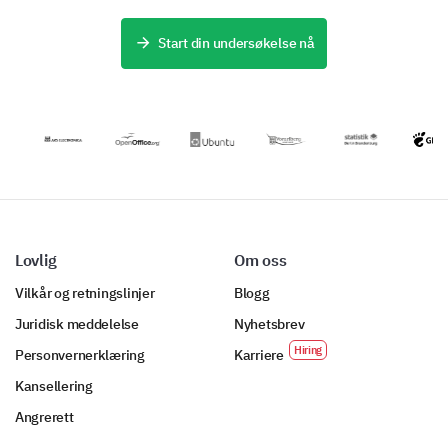
behovene til
kritiske data.
identifisere
gjestene dine,
områder for
og avslører
Start din undersøkelse nå
forbedring.
hvordan du kan
Ja
Nei
forbedre
tilfredsheten og
opplevelsen av
overnattingstjenesten
din.
Lovlig
Om oss
Vilkår og retningslinjer
Blogg
Juridisk meddelelse
Nyhetsbrev
Personvernerklæring
Karriere
Kansellering
Angrerett