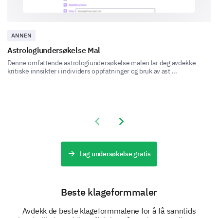
Misforståelse
ANNEN
Astrologiundersøkelse Mal
Denne omfattende astrologiundersøkelse malen lar deg avdekke
kritiske innsikter i individers oppfatninger og bruk av ast ...
Dine forslag
Vi streber alltid etter å forbedre oss. Vennligst gi oss
Previous slide
Next slide
dine forslag eller måter du mener vår kundeservice
kan forbedres.
Lag undersøkelse gratis
Hvilke forbedringer vil du foreslå for
kundeserviceteamet?
Beste klageformmaler
Avdekk de beste klageformmalene for å få sanntids