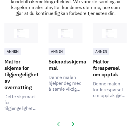
kundetilbakemelding effektivt. Vår varierte samling av
klageformmaler utnytter kundenes stemme, noe som
gjør at du kontinuerlig kan forbedre tjenesten din.
Kan du foreslå et spesifikt område hvor våre
kundeservicerepresentanter bør få mer
opplæring?
ANNEN
ANNEN
ANNEN
Hvor lenge har du brukt vårt produkt/tjeneste?
Mal for
Søknadsskjema
Mal for
skjema for
mal
forespørsel
Mindre enn 3 måneder
tilgjengelighet
om opptak
3-6 måneder
Denne malen
av
6-12 måneder
hjelper deg med
Denne malen
overnatting
1-2 år
å samle viktige
for forespørsel
innsikter for en
Over 2 år
om opptak gjør
Dette skjemaet
mer effektiv
det mulig å
for
opptaksprosess,
samle inn viktig
tilgjengelighet
1
2
3
4
5
og tar opp
data om
av overnatting
interessentenes
søkeres
lar deg forstå
smertepunkter
Previous slide
Next slide
Vil du anbefale vårt produkt/tjeneste til en
erfaringer, som
preferansene og
ved å fange
hjelper til med å
venn eller kollega?