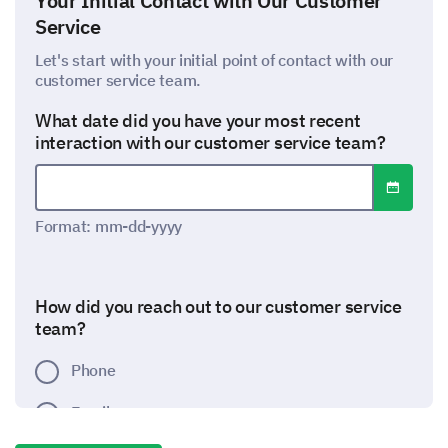
Your Initial Contact with Our Customer
Service
Let's start with your initial point of contact with our
customer service team.
What date did you have your most recent
interaction with our customer service team?
Open dat
Date format: mm-dd-yyyy
Format: mm-dd-yyyy
How did you reach out to our customer service
team?
Phone
Email