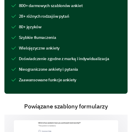
Professionalism
800+ darmowych szablonów ankiet
Level of understanding
28+ różnych rodzajów pytań
80+ języków
Helpfulness
Szybkie tłumaczenia
Resolution of issue
Wielojęzyczne ankiety
Doświadczenie zgodne z marką i indywidualizacja
What were some significant issues you faced
during your interaction with our customer
Nieograniczone ankiety i pytania
service?
Zaawansowane funkcje ankiety
Long wait time
Powiązane szablony formularzy
Unprofessional behavior