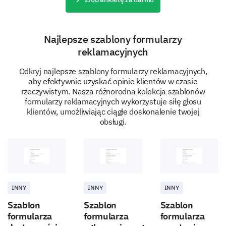
Your Suggestions
We're always striving to improve. Please provide your
Najlepsze szablony formularzy
suggestions or ways you believe our customer
service can be improved.
reklamacyjnych
What improvements would you suggest for the
Odkryj najlepsze szablony formularzy reklamacyjnych,
customer service team?
aby efektywnie uzyskać opinie klientów w czasie
rzeczywistym. Nasza różnorodna kolekcja szablonów
formularzy reklamacyjnych wykorzystuje siłę głosu
klientów, umożliwiając ciągłe doskonalenie twojej
obsługi.
Can you suggest a specific area where our
customer service representatives should
receive more training?
INNY
INNY
INNY
Szablon
Szablon
Szablon
formularza
formularza
formularza