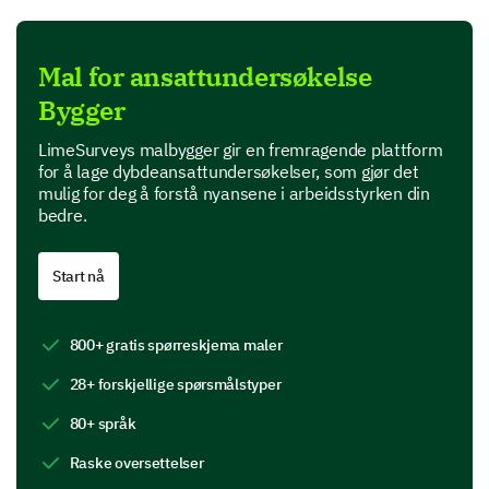
Jobbtilfredshet og motivasjon
La oss dykke inn i hva som gjør deg tilfreds og
Mal for ansattundersøkelse
motivert i arbeidet ditt.
Bygger
På en skala fra 1-10, vennligst vurder ditt nivå
LimeSurveys malbygger gir en fremragende plattform
av tilfredshet med følgende jobbaspekter:
for å lage dybdeansattundersøkelser, som gjør det
mulig for deg å forstå nyansene i arbeidsstyrken din
Poengskala:
bedre.
1 (Svært misfornøyd)
10 (Svært fornøyd)
Start nå
1
2
3
4
800+ gratis spørreskjema maler
Jobbrolle
28+ forskjellige spørsmålstyper
Lønn
80+ språk
Balansen mellom arbeid og fritid
Raske oversettelser
Muligheter for karriereutvikling