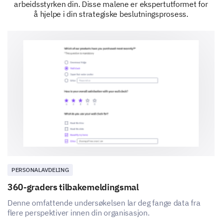
arbeidsstyrken din. Disse malene er ekspertutformet for
å hjelpe i din strategiske beslutningsprosess.
Avsluttende tanker
La oss avslutte med eventuelle avsluttende tanker,
forslag eller innsikter du ønsker å dele.
Hvis det er noe annet du ønsker at vi skal vite
om dine arbeidserfaringer eller eventuelle
forslag for å forbedre arbeidsmiljøet, vennligst
del det her.
PERSONALAVDELING
360-graders tilbakemeldingsmal
Denne omfattende undersøkelsen lar deg fange data fra
flere perspektiver innen din organisasjon.