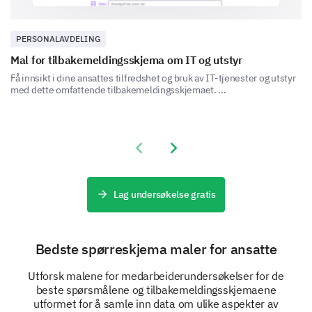
fremtiden?
PERSONALAVDELING
Mal for tilbakemeldingsskjema om IT og utstyr
Få innsikt i dine ansattes tilfredshet og bruk av IT-tjenester og utstyr
med dette omfattende tilbakemeldingsskjemaet. ...
Lederskap og ledelse
Belys dine synspunkter om lederskap og
Previous slide
Next slide
beslutningstaking.
Er du enig i følgende uttalelser?
Lag undersøkelse gratis
Jeg har tillit til ledelsens beslutningstaking.
Bedste spørreskjema maler for ansatte
Jeg føler meg komfortabel med å dele mine meninger m
Utforsk malene for medarbeiderundersøkelser for de
beste spørsmålene og tilbakemeldingsskjemaene
Ledelsen kommuniserer viktige oppdateringer til teamet
utformet for å samle inn data om ulike aspekter av