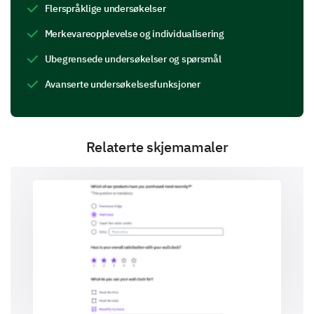
Flerspråklige undersøkelser
Merkevareopplevelse og individualisering
Hva motiverer deg mest på jobb?
Ubegrensede undersøkelser og spørsmål
Avanserte undersøkelsesfunksjoner
Opplæring og utvikling
Relaterte skjemamaler
Hjelp oss å forstå hvordan vi kan bistå din vekst og
kapasitetsutvikling.
Har du fått tilstrekkelig opplæring for å utføre
jobben din effektivt?
Ja
Nei
Hvilken ekstra opplæring eller faglig
utviklingsmuligheter ønsker du å se i