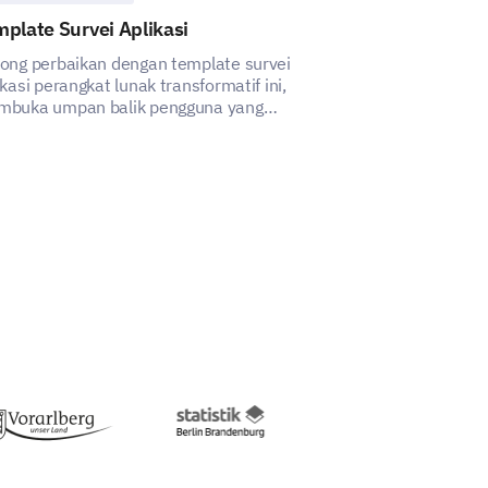
gkungan kerja, silakan bagikan
plate Survei Aplikasi
Template Sur
ong perbaikan dengan template survei
Dengan Template
ikasi perangkat lunak transformatif ini,
Anda dapat me
buka umpan balik pengguna yang
bagaimana oton
harga untuk meningkatkan pengalaman
dan kepuasan k
eka.