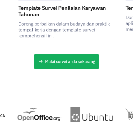
Anda atau saran lain untuk memperbaiki lin
Template Survei Penilaian Karyawan
Tem
di sini.
Tahunan
Dor
n
apl
Dorong perbaikan dalam budaya dan praktik
mem
tempat kerja dengan template survei
ber
komprehensif ini.
mer
Mulai survei anda sekarang
DITENAGANI OLEH