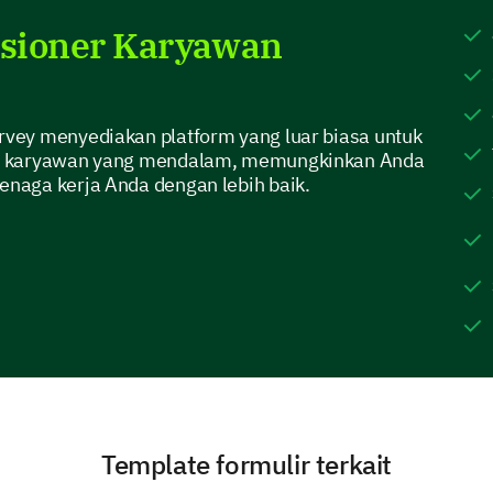
Peran pekerjaan
sioner Karyawan
Gaji
Keseimbangan kerja-hidup
vey menyediakan platform yang luar biasa untuk
Peluang kemajuan karir
r karyawan yang mendalam, memungkinkan Anda
naga kerja Anda dengan lebih baik.
Apa yang paling memotivasi Anda di tempat
Pelatihan & Pengembangan
Template formulir terkait
Bantu kami untuk memahami bagaimana kami d