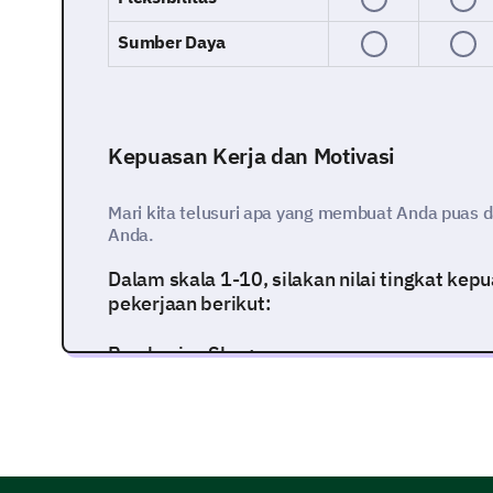
Sumber Daya
Kepuasan Kerja dan Motivasi
Mari kita telusuri apa yang membuat Anda puas d
Anda.
Dalam skala 1-10, silakan nilai tingkat ke
pekerjaan berikut:
Pemberian Skor:
1 (Sangat Tidak Puas)
10 (Sangat Puas)
1
2
3