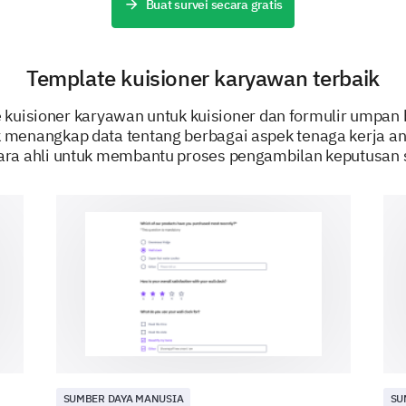
Buat survei secara gratis
Jelaskan pandangan Anda terhadap kepemimpina
Apakah Anda setuju dengan pernyataan ber
Template kuisioner karyawan terbaik
e kuisioner karyawan untuk kuisioner dan formulir umpan b
Saya percaya pada pengambilan keputusan k
 menangkap data tentang berbagai aspek tenaga kerja an
ara ahli untuk membantu proses pengambilan keputusan s
Saya merasa nyaman untuk membagikan pan
Kepemimpinan sering mengkomunikasikan pe
Pemikiran Akhir
Mari kita akhiri dengan pemikiran akhir, saran, 
bagikan.
Jika ada hal lain yang ingin Anda sampaika
SUMBER DAYA MANUSIA
SU