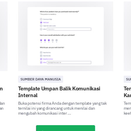
pengembangan kapasitas Anda.
Apakah Anda telah menerima pelatihan yan
pekerjaan Anda secara efektif?
Ya
Tidak
Pelatihan tambahan atau peluang pengemba
Anda ingin lihat di masa depan?
SUMBER DAYA MANUSIA
SU
an
Template Umpan Balik Komunikasi
Te
Internal
Ka
dan
Buka potensi firma Anda dengan template yang tak
Temp
an
ternilai ini yang dirancang untuk menilai dan
mem
mengubah komunikasi inter ...
keef
Kepemimpinan dan Manajemen