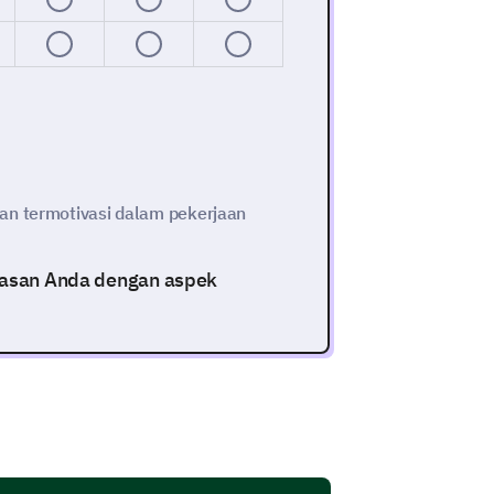
an termotivasi dalam pekerjaan
puasan Anda dengan aspek
4
5
6
7
8
9
10