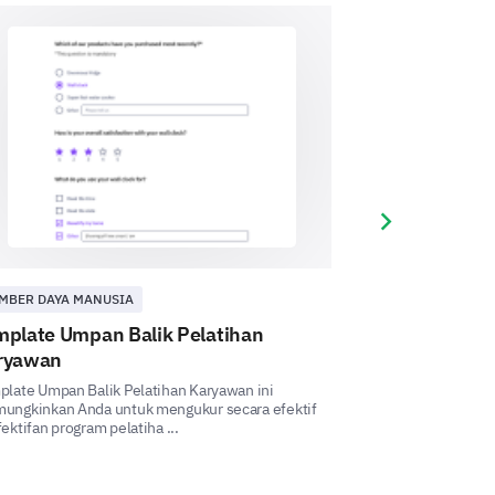
g cukup untuk menjalankan
ngan profesional apa yang
Next slide
MBER DAYA MANUSIA
SUMBER DAYA MA
mplate Umpan Balik Pelatihan
Template Ump
ryawan
Karyawan
late Umpan Balik Pelatihan Karyawan ini
Evaluasilah prose
ungkinkan Anda untuk mengukur secara efektif
templat umpan bali
ektifan program pelatiha ...