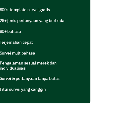
800+ template survei gratis
28+ jenis pertanyaan yang berbeda
80+ bahasa
Terjemahan cepat
Survei multibahasa
Pengalaman sesuai merek dan
 kerja?
individualisasi
Survei & pertanyaan tanpa batas
Fitur survei yang canggih
apat membantu pertumbuhan dan