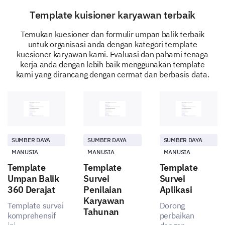
Template kuisioner karyawan terbaik
1 - Not at all effective
5 - Very effective
Temukan kuesioner dan formulir umpan balik terbaik
untuk organisasi anda dengan kategori template
kuesioner karyawan kami. Evaluasi dan pahami tenaga
1
kerja anda dengan lebih baik menggunakan template
The effectiveness of our internal communications
kami yang dirancang dengan cermat dan berbasis data.
Your suggestions
We appreciate your insights. Your recommendations
will allow us to improve in key areas.
SUMBER DAYA
SUMBER DAYA
SUMBER DAYA
MANUSIA
MANUSIA
MANUSIA
Please provide any suggestions or
Template
Template
Template
recommendations you may have for the
Umpan Balik
Survei
Survei
improvement of our internal communications.
360 Derajat
Penilaian
Aplikasi
Karyawan
Template survei
Dorong
Tahunan
komprehensif
perbaikan