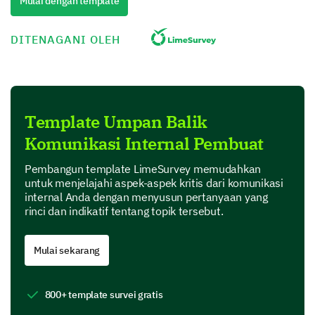
Mulai dengan template
1
2
DITENAGANI OLEH
Frequency of our internal communications
Quality of communication
Template Umpan Balik
Let's now delve into the quality and clarity of our
Komunikasi Internal Pembuat
internal communications.
Do you find our internal communications clear
Pembangun template LimeSurvey memudahkan
untuk menjelajahi aspek-aspek kritis dari komunikasi
and easy to understand?
internal Anda dengan menyusun pertanyaan yang
rinci dan indikatif tentang topik tersebut.
Yes
No
Mulai sekarang
If no, what aspects of the communication need
800+ template survei gratis
improvement for better understanding?