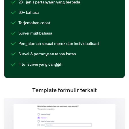
28+ jenis pertanyaan yang berbeda
80+ bahasa
Terjemahan cepat
Survei multibahasa
On a scale of 1 to 5, how would you rate the
Pengalaman sesuai merek dan individualisasi
quality of our internal communications?
Survei & pertanyaan tanpa batas
1 - Very poor
Fitur survei yang canggih
5 - Excellent
1
2
Template formulir terkait
The quality of our internal communications?
Effectiveness of communication
Let's focus on how effective the communication is in